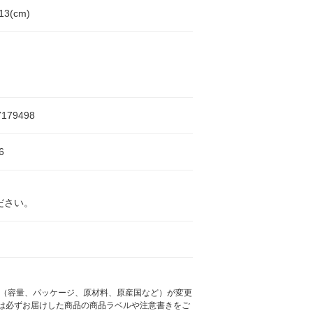
13(cm)
7179498
6
ださい。
様（容量、パッケージ、原材料、原産国など）が変更
は必ずお届けした商品の商品ラベルや注意書きをご