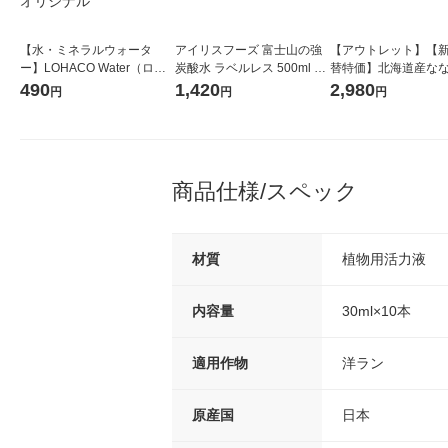
【水・ミネラルウォータ
アイリスフーズ 富士山の強
【アウトレット】【
ー】LOHACO Water（ロハ
炭酸水 ラベルレス 500ml 1
替特価】北海道産な
コウォーター）2L ラベルレ
箱（24本入）
し 無洗米 5kg 1袋 
490
1,420
2,980
円
円
円
ス 1箱（5本入）（イチオ
米 木徳神糧 オリジナ
シ） オリジナル
商品仕様/スペック
材質
植物用活力液
内容量
30ml×10本
適用作物
洋ラン
原産国
日本