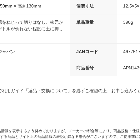
50mm × 高さ130mm
個装寸法
12.5×5×
端をねじって切りはなし、株元か
単品重量
390g
ボトルが倒れない程度に土に押し
。
ジャパン
JANコード
497751
商品番号
APN143
ご利用ガイド「返品・交換について」を必ずご確認の上、お申し込みく
商品情報を表示するよう努めておりますが、メーカーの都合等により、商品規格・仕
する商品とサイト上の商品情報の表記が異なる場合がございますので、ご使用前に