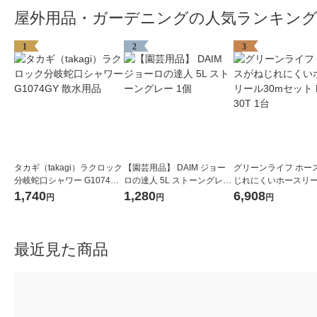
屋外用品・ガーデニングの人気ランキン
1
2
3
タカギ（takagi）ラクロック
【園芸用品】 DAIM ジョー
グリーンライフ ホー
分岐蛇口シャワー G1074GY
ロの達人 5L ストーングレー
じれにくいホースリー
散水用品
1個
mセット PRQ-30T 1
1,740
1,280
6,908
円
円
円
最近見た商品