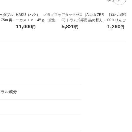
ー ダブル
HAKU（ハク） メラノフォ
アタックゼロ（Attack ZER
【ロハコ限定】
生
ーカスＩＶ 45ｇ 資生
O) ドラム式専用 詰め替え メ
00％りんごジュー
ィフラワー
堂 おまけ付き
ガジャンボ 2300g 1セット
箱（18本入）
11,000
5,820
1,260
円
円
円
パック12
（2個入) 洗濯洗剤 花王
【クイズ付き】
り
ク】（イチオシ
ル
ネラル成分
り