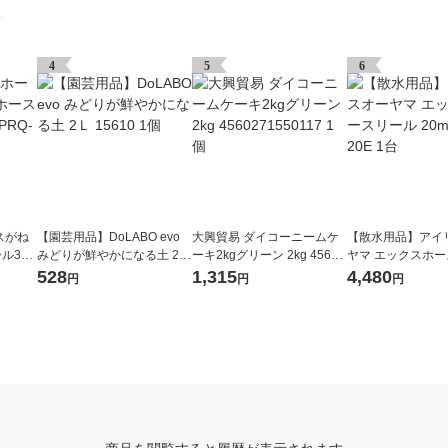
グ
4
5
6
スがね
【園芸用品】DoLABO evo
大興貿易 ダイコーニームケ
【散水用品】アイ
ル30
みどりが鮮やかになる土 2Ｌ
ーキ2kgグリーン 2kg 45602
ヤマ エックスホ
台
15610 1個
71550117 1個
20m XHR-20E 1台
528
1,315
4,480
円
円
円