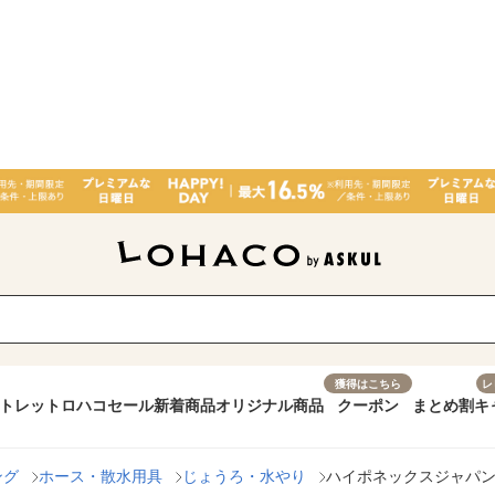
獲得はこちら
レ
トレット
ロハコセール
新着商品
オリジナル商品
クーポン
まとめ割
キ
ング
ホース・散水用具
じょうろ・水やり
ハイポネックスジャパン ハ