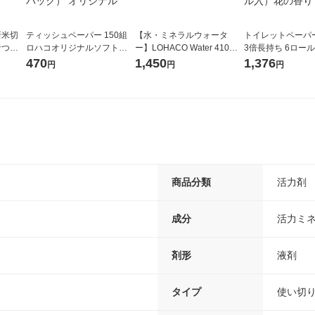
新米切
ティッシュペーパー 150組
【水・ミネラルウォータ
トイレットペーパ
なつぼ
ロハコオリジナルソフトパ
ー】LOHACO Water 410ml
3倍長持ち 6ロール 75m 再
令和7年産
ックティッシュ フィオナ オ
1箱（20本入）ラベルレス
紙配合 スコッテ
470
1,450
1,376
円
円
円
ル
リジナル 1セット（10個：
（イチオシ） オリジナル
パック 1セット（2
5個入×2パック） オリジナ
ロール入）花の香
ル
商品分類
活力剤
成分
活力ミ
剤形
液剤
タイプ
使い切