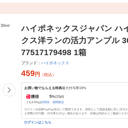
ハイポネックスジャパン ハ
クス洋ランの活力アンプル 30m
77517179498 1箱
ハイポネックス
ブランド：
459
円
（税込）
お買い物でもらえる特典
最大付与率16%
5
獲得
%
(20pt)
うち4.5%は
利用先・期間限定
ログイン&全額PayPay支払いで獲得できます。原則として税抜金額に対し付与
も実際の付与数、付与率が少ない場合があります。詳細は内訳からご確認くださ
ログインはこちら