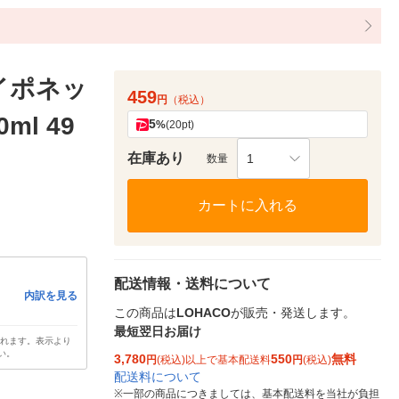
イポネッ
459
円
（税込）
l 49
5
%
(20pt)
在庫あり
1
数量
カートに入れる
配送情報・送料について
内訳を見る
この商品は
LOHACO
が販売・発送します。
最短翌日お届け
されます。表示より
い。
3,780
550
無料
円
(税込)以上で基本配送料
円
(税込)
配送料について
※
一部の商品につきましては、基本配送料を当社が負担