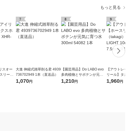
もっと見る
7
8
9
リスオー
大進 伸縮式雑草削る君 4939
【園芸用品】Do LABO evo
【アウトレット
ースリール
736702949 1本（直送品）
多肉植物とサボテンが元気
リール】タカギ（
に育つ水 300ml 54082 1本
ーロラLIGHT 1
1,070
1,210
1,960
円
円
円
5mm R1410NB