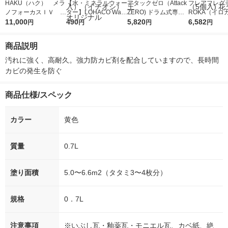
HAKU（ハク） メラ
【水・ミネラルウォー
アタックゼロ（Attack
フレアフレグラ
ノフォーカスＩＶ 4
ター】LOHACO Wate
ZERO) ドラム式専用
ROKA（イロ
5ｇ 資生堂 おまけ
11,000
r（ロハコウォータ
490
詰め替え メガジャン
5,820
イキッドリリ
6,582
円
円
円
円
付き
ー）2L ラベルレス 1
ボ 2300g 1セット（2
柔軟剤 詰め替
箱（5本入）（イチオ
個入) 洗濯洗剤 花王
大 1200ml 
商品説明
シ） オリジナル
（5個入) 花王
汚れに強く、高耐久。強力防カビ剤を配合していますので、長時間
カビの発生を防ぐ
商品仕様/スペック
カラー
黄色
質量
0.7L
塗り面積
5.0〜6.6m2（タタミ3〜4枚分）
規格
0．7L
注意事項
※いぶし瓦・釉薬瓦・モニエル瓦、カベ紙、絶