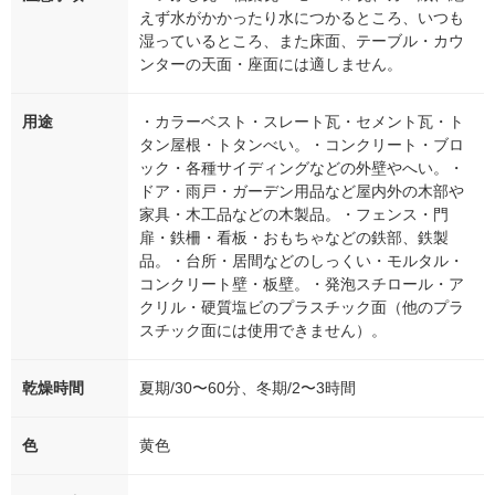
えず水がかかったり水につかるところ、いつも
湿っているところ、また床面、テーブル・カウ
ンターの天面・座面には適しません。
用途
・カラーベスト・スレート瓦・セメント瓦・ト
タン屋根・トタンべい。・コンクリート・ブロ
ック・各種サイディングなどの外壁やへい。・
ドア・雨戸・ガーデン用品など屋内外の木部や
家具・木工品などの木製品。・フェンス・門
扉・鉄柵・看板・おもちゃなどの鉄部、鉄製
品。・台所・居間などのしっくい・モルタル・
コンクリート壁・板壁。・発泡スチロール・ア
クリル・硬質塩ビのプラスチック面（他のプラ
スチック面には使用できません）。
乾燥時間
夏期/30〜60分、冬期/2〜3時間
色
黄色