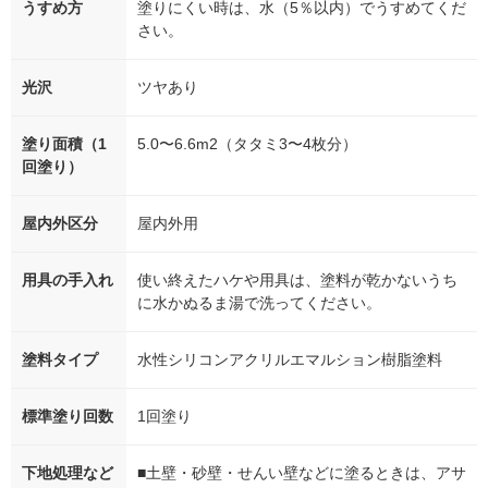
うすめ方
塗りにくい時は、水（5％以内）でうすめてくだ
さい。
光沢
ツヤあり
塗り面積（1
5.0〜6.6m2（タタミ3〜4枚分）
回塗り）
屋内外区分
屋内外用
用具の手入れ
使い終えたハケや用具は、塗料が乾かないうち
に水かぬるま湯で洗ってください。
塗料タイプ
水性シリコンアクリルエマルション樹脂塗料
標準塗り回数
1回塗り
下地処理など
■土壁・砂壁・せんい壁などに塗るときは、アサ