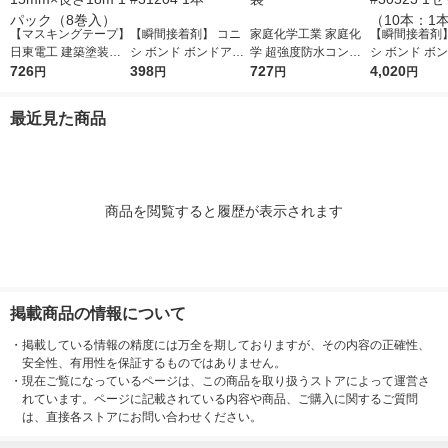
【マスキングテープ】
【瞬間接着剤】 コニ
家庭化学工業 家庭化
【瞬間接着剤】
日東電工 建築塗装用
シ ボンド ボンドアロ
学 超強度防水コンク
シ ボンド ボ
マスキングテープ 白
726
ンアルファ一般用瞬間
398
リート補修材1.8kg 20
727
ンアルフアゼ
4,020
円
円
円
円
幅15mm×長さ18m 1
#31204 1本
9938 1袋
間 #30523 
パック（8巻入）
（10本：1本×
最近見た商品
商品を閲覧すると履歴が表示されます
掲載商品の情報について
・
掲載している情報の精度には万全を期しておりますが、その内容の正確性、
安全性、有用性を保証するものではありません。
・
現在ご覧になっているページは、この商品を取り扱うストアによって運営さ
れています。ページに記載されている内容や商品、ご購入に関するご質問
は、直接各ストアにお問い合わせください。