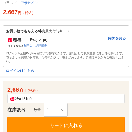
ブランド：
アサヒペン
2,667
円
（税込）
お買い物でもらえる特典
最大付与率11%
内訳を見る
5
獲得
%
(121pt)
うち4.5%は
利用先・期間限定
ログイン&全額PayPay支払いで獲得できます。原則として税抜金額に対し付与されます。
表示よりも実際の付与数、付与率が少ない場合があります。詳細は内訳からご確認くださ
い。
ログインはこちら
2,667
円
（税込）
5
%
(121pt)
在庫あり
1
数量
カートに入れる