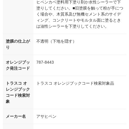
ヒペンカベ塗料用下塗り剤か水性シーラーで下
塗りしてください。■旧塗膜を触って粉が手につ
く場合や、木質系及び無機セメント系のサイデ
ィング、コンクリートやモルタル面に塗るとき
は油性シーラーを下塗りしてください。
塗膜の仕上が
不透明（下地を隠す）
り
オレンジブッ
787-8443
ク発注コード
トラスコ オ
トラスコ オレンジブックコード検索対象品
レンジブック
コード検索対
象
メーカー名
アサヒペン