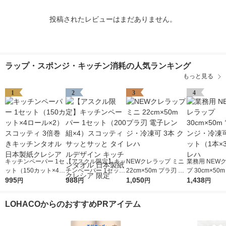
投稿されたレビューはまだありません。
ラップ・スポンジ・キッチン消耗の人気ランキング
もっと見る
1
2
3
4
キッチンペーパー 1セ
【アスクル限定】キッ
NEWクレラップ ミニ
業務用 NEW
ット（150カット×4ロ
チンペーパー 1セット
22cm×50m プラ刃 電
プ 30cm×50
ール×2） スコッティ
995
（200組×4）スコッテ
988
子レンジ・冷凍可 3本
1,050
ンジ・冷凍可 
1,438
円
円
円
円
3倍巻きキッチンタオ
ィ サッとサッと タイ
クレハ
（1本×3）ク
ル 日本製紙クレシア
ルデザイン キッチン
LOHACOからのおすすめPRアイテム
タオル 日本製紙クレ
シア 限定