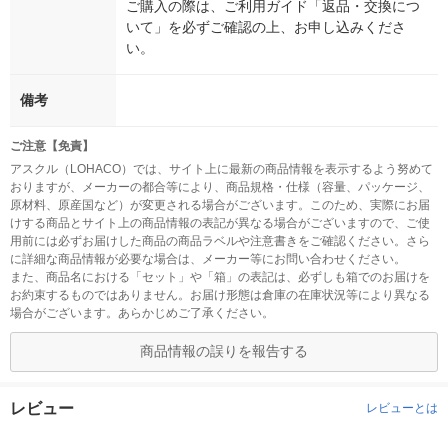
ご購入の際は、ご利用ガイド「返品・交換につ
いて」を必ずご確認の上、お申し込みくださ
い。
備考
ご注意【免責】
アスクル（LOHACO）では、サイト上に最新の商品情報を表示するよう努めて
おりますが、メーカーの都合等により、商品規格・仕様（容量、パッケージ、
原材料、原産国など）が変更される場合がございます。このため、実際にお届
けする商品とサイト上の商品情報の表記が異なる場合がございますので、ご使
用前には必ずお届けした商品の商品ラベルや注意書きをご確認ください。さら
に詳細な商品情報が必要な場合は、メーカー等にお問い合わせください。
また、商品名における「セット」や「箱」の表記は、必ずしも箱でのお届けを
お約束するものではありません。お届け形態は倉庫の在庫状況等により異なる
場合がございます。あらかじめご了承ください。
商品情報の誤りを報告する
レビュー
レビューとは