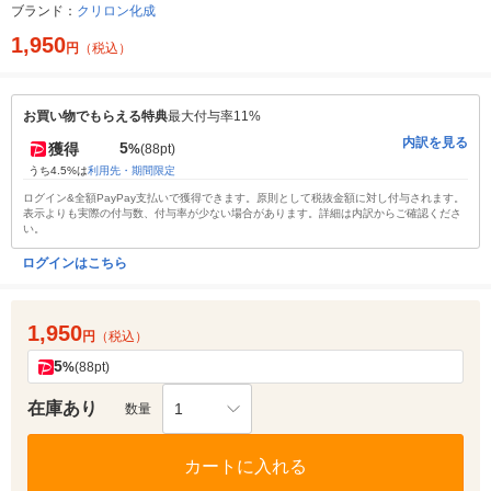
ブランド：
クリロン化成
1,950
円
（税込）
お買い物でもらえる特典
最大付与率11%
内訳を見る
5
獲得
%
(88pt)
うち4.5%は
利用先・期間限定
ログイン&全額PayPay支払いで獲得できます。原則として税抜金額に対し付与されます。
表示よりも実際の付与数、付与率が少ない場合があります。詳細は内訳からご確認くださ
い。
ログインはこちら
1,950
円
（税込）
5
%
(88pt)
在庫あり
1
数量
カートに入れる