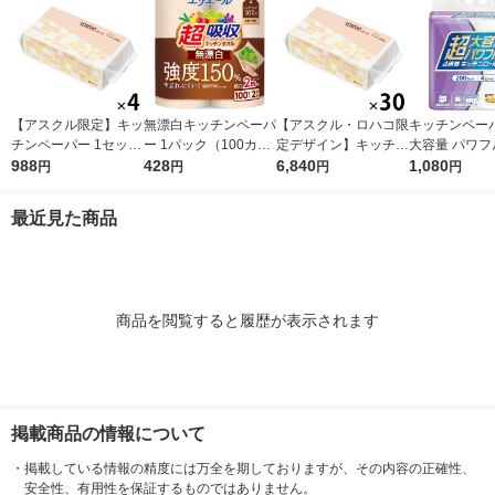
【アスクル限定】キッ
無漂白キッチンペーパ
【アスクル・ロハコ限
キッチンペーパ
チンペーパー 1セット
ー 1パック（100カッ
定デザイン】キッチン
大容量 パワフ
（200組×4）スコッテ
988
ト×2ロール）超吸収
428
ペーパー スコッティ
6,840
巻 キッチンロ
1,080
円
円
円
円
ィ サッとサッと タイ
キッチンタオル エリ
ソフトパック サッと
パック（200
ルデザイン キッチン
エール 大王製紙
サッと タイルデザイ
ロール）
最近見た商品
タオル 日本製紙クレ
ン 200枚×30個 日本
シア 限定
製紙クレシア 限定
商品を閲覧すると履歴が表示されます
掲載商品の情報について
・
掲載している情報の精度には万全を期しておりますが、その内容の正確性、
安全性、有用性を保証するものではありません。