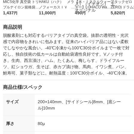
MICS化学 真空袋 トリ
HAKU（ハク） メラ
【水・ミネラルウォー
アタックゼロ（A
プルナイロン規格袋 N
ノフォーカスＩＶ 4
ター】LOHACO Wate
ZERO) ドラ
Y-4 1袋(100枚)
1,437
5ｇ 資生堂 おまけ
11,000
r（ロハコウォータ
490
詰め替え メガ
5,820
円
円
円
円
付き
ー）2L ラベルレス 1
ボ 2300g 1
箱（5本入）（イチオ
個入) 洗濯洗剤
商品説明
シ） オリジナル
脱酸素剤にも対応するバリアタイプの真空袋。抜群の透明性・光沢
感で内容物をきれいに包みます。従来のハイバリア品にはない柔軟
でしなやかな風合い。-40℃冷凍から100℃30分ボイルまで一枚で対
応し、独自技術の低カールは自動給袋適性良好です。Vノッチ付
き。生肉、西京漬け、ハム、たくあん、梅しらす、ドライフルー
ツ、紅ショウガ、生そば、赤カブ漬け物、馬肉、イワシ煮、パン、
鮒寿司、菓子類などに。耐熱温度：100℃30分ボイル、-40℃冷凍。
商品仕様/スペック
サイズ
200×140mm、[サイドシール]8mm、[底シー
ル]10mm
厚さ
80μ