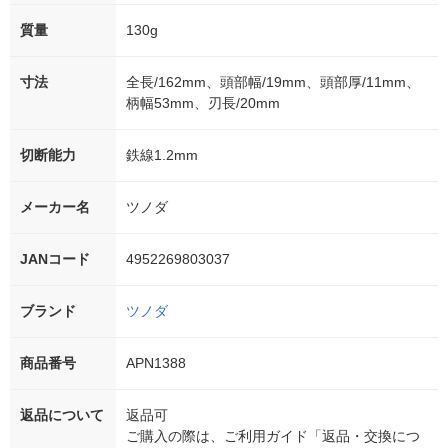
質量
130g
寸法
全長/162mm、頭部幅/19mm、頭部厚/11mm、
柄幅53mm、刃長/20mm
切断能力
鉄線1.2mm
メーカー名
ツノダ
JANコード
4952269803037
ブランド
ツノダ
商品番号
APN1388
返品について
返品可
ご購入の際は、ご利用ガイド「返品・交換につ