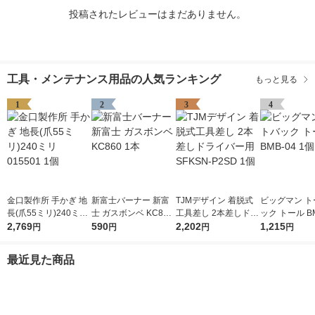
投稿されたレビューはまだありません。
工具・メンテナンス用品の人気ランキング
もっと見る
1
2
3
4
金口製作所 手かぎ 地
新富士バーナー 新富
TJMデザイン 着脱式
ビッグマン ト
長(爪55ミリ)240ミリ
士 ガスボンベ KC860
工具差し 2本差しドラ
ック トール BM
015501 1個
2,769
1本
590
イバー用 SFKSN-P2S
2,202
個
1,215
円
円
円
円
D 1個
最近見た商品