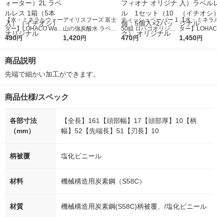
【水・ミネラルウォー
アイリスフーズ 富士
ティッシュペーパー 1
【水・ミネラ
ター】LOHACO Wate
山の強炭酸水 ラベル
50組 ロハコオリジナ
ター】LOHACO
r（ロハコウォータ
490
レス 500ml 1箱（24
1,420
ルソフトパックティッ
470
r 410ml 1箱
1,450
円
円
円
円
ー）2L ラベルレス 1
本入）
シュ フィオナ オリジ
入）ラベルレ
箱（5本入）（イチオ
ナル 1セット（10
オシ） オリジ
商品説明
シ） オリジナル
個：5個入×2パック）
オリジナル
先端で細かい加工ができます。
商品仕様/スペック
各部寸法
【全長】161【頭部幅】17【頭部厚】10【柄
（mm）
幅】52【先端長】51【刃長】10
柄被覆
塩化ビニール
材料
機械構造用炭素鋼（S58C）
材質
機械構造用炭素鋼(S58C)柄被覆、/塩化ビニール