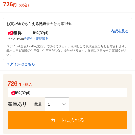
726
円
（税込）
お買い物でもらえる特典
最大付与率16%
内訳を見る
5
獲得
%
(32pt)
うち4.5%は
利用先・期間限定
ログイン&全額PayPay支払いで獲得できます。原則として税抜金額に対し付与されます。
表示よりも実際の付与数、付与率が少ない場合があります。詳細は内訳からご確認くださ
い。
ログインはこちら
726
円
（税込）
5
%
(32pt)
在庫あり
1
数量
カートに入れる