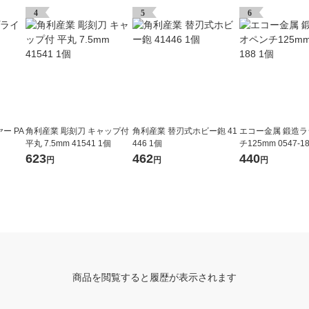
4
5
6
ー PA
角利産業 彫刻刀 キャップ付
角利産業 替刃式ホビー鉋 41
エコー金属 鍛造
平丸 7.5mm 41541 1個
446 1個
チ125mm 0547-1
623
462
440
円
円
円
商品を閲覧すると履歴が表示されます