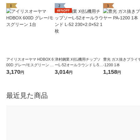
1
2
3
46%OFF
アイリスオーヤマ HDBOX 6
津村鋼業 刈払機用チップソ
豊光 ガス抜きプライヤ
00D グレー/モスグリーン 1
ーL-52オールラウンド L-52
-1200 1本
台
230×2.0×52 1枚
3,170
3,014
1,158
円
円
円
最近見た商品