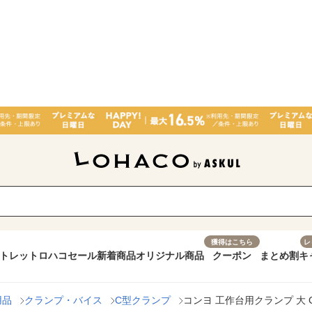
獲得はこちら
レ
トレット
ロハコセール
新着商品
オリジナル商品
クーポン
まとめ割
キ
用品
クランプ・バイス
C型クランプ
コンヨ 工作台用クランプ 大 CS