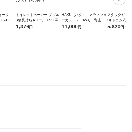
ォータ
トイレットペーパー ダブル
HAKU（ハク） メラノフォ
アタックゼロ（At
r 410ml
3倍長持ち 6ロール 75m 再生
ーカスＩＶ 45ｇ 資生
O) ドラム式専
ベルレス
紙配合 スコッティフラワー
堂 おまけ付き
ガジャンボ 230
1,376
11,000
5,820
円
円
円
リジナル
パック 1セット（2パック12
（2個入) 洗濯
ロール入）花の香り