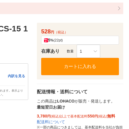
-15 1
528
円
（税込）
5
%
(22pt)
在庫あり
1
数量
カートに入れる
内訳を見る
されます。表示より
配送情報・送料について
い。
この商品は
LOHACO
が販売・発送します。
最短翌日お届け
3,780
550
無料
円
(税込)以上で基本配送料
円
(税込)
配送料について
※
一部の商品につきましては、基本配送料を当社が負担