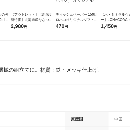
山の強
【アウトレット】【新米切
ティッシュペーパー 150組
【水・ミネラルウ
ml 1
替特価】北海道産ななつぼ
ロハコオリジナルソフトパ
ー】LOHACO Wate
し 無洗米 5kg 1袋 令和7年産
ックティッシュ フィオナ オ
1箱（20本入）ラ
2,980
470
1,450
円
円
円
米 木徳神糧 オリジナル
リジナル 1セット（10個：
（イチオシ） オ
5個入×2パック） オリジナ
ル
機械の組立てに。材質：鉄・メッキ仕上げ。
原産国
中国