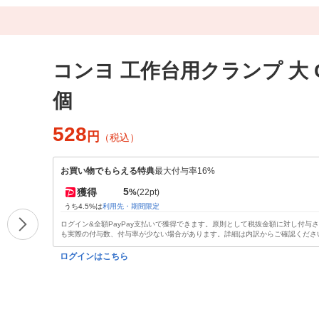
コンヨ 工作台用クランプ 大 CS
個
528
円
（税込）
お買い物でもらえる特典
最大付与率16%
5
獲得
%
(22pt)
うち4.5%は
利用先・期間限定
ログイン&全額PayPay支払いで獲得できます。原則として税抜金額に対し付与
も実際の付与数、付与率が少ない場合があります。詳細は内訳からご確認くださ
ログインはこちら