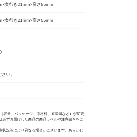
mm×奥行き21mm×高さ55mm
mm×奥行き21mm×高さ55mm
9
ださい。
様（容量、パッケージ、原材料、原産国など）が変更
は必ずお届けした商品の商品ラベルや注意書きをご
庫状況等により異なる場合がございます。あらかじ