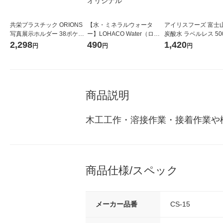
共栄プラスチック ORIONS
【水・ミネラルウォータ
アイリスフーズ 富士
写真展示ホルダー 38ポケッ
ー】LOHACO Water（ロハ
炭酸水 ラベルレス 500
ト SH-1 SH-1 1枚
コウォーター）2L ラベルレ
箱（24本入）
2,298
490
1,420
円
円
円
ス 1箱（5本入）（イチオ
シ） オリジナル
商品説明
木工工作・溶接作業・接着作業や
商品仕様/スペック
メーカー品番
CS-15