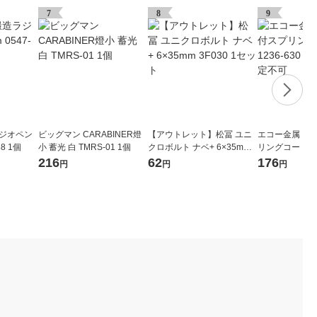
7
8
9
ラジオペン
ビッグマン CARABINER燈
【アウトレット】松冨 ユニ
エコー金属 カ
88 1個
小 蓄光 白 TMRS-01 1個
クロボルト ナベ+ 6×35mm 3
リングコード 123
F030 1セット
個 ※色指定不
216
62
176
円
円
円