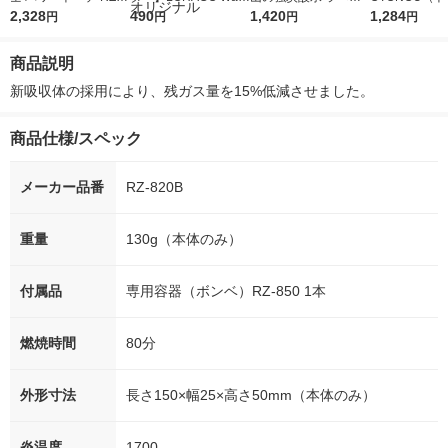
20S 1本
2,328
r（ロハコウォータ
490
レス 500ml 1箱（24
1,420
ウ） by BLAC
1,284
円
円
円
円
ー）2L ラベルレス 1
本入）
00ml 1セッ
箱（5本入）（イチオ
商品説明
シ） オリジナル
新吸収体の採用により、残ガス量を15%低減させました。
商品仕様/スペック
メーカー品番
RZ-820B
重量
130g（本体のみ）
付属品
専用容器（ボンベ）RZ-850 1本
燃焼時間
80分
外形寸法
長さ150×幅25×高さ50mm（本体のみ）
炎温度
1700