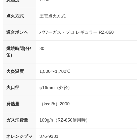
点火方式
圧電点火方式
適合ボンベ
パワーガス・プロ レギュラー RZ-850
燃焼時間(分/
80
缶)
火炎温度
1,500〜1,700℃
火口径
φ16mm（外径）
発熱量
（kcal/h）2000
ガス消費量
169g/h（RZ-850使用時）
オレンジブッ
376-9381