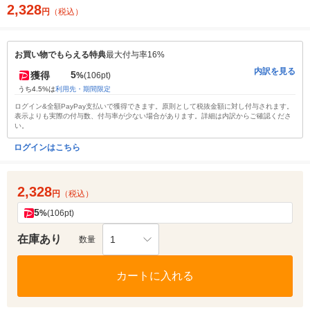
2,328
円
（税込）
お買い物でもらえる特典
最大付与率16%
内訳を見る
5
獲得
%
(106pt)
うち4.5%は
利用先・期間限定
ログイン&全額PayPay支払いで獲得できます。原則として税抜金額に対し付与されます。
表示よりも実際の付与数、付与率が少ない場合があります。詳細は内訳からご確認くださ
い。
ログインはこちら
2,328
円
（税込）
5
%
(106pt)
在庫あり
1
数量
カートに入れる