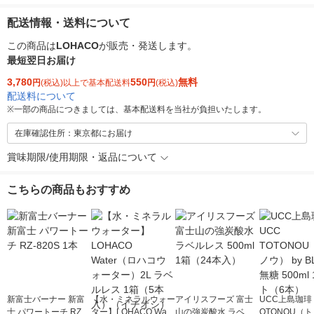
配送情報・送料について
この商品は
LOHACO
が販売・発送します。
最短翌日お届け
3,780
550
無料
円
(税込)以上で基本配送料
円
(税込)
配送料について
※
一部の商品につきましては、基本配送料を当社が負担いたします。
在庫確認住所：東京都にお届け
賞味期限/使用期限・返品について
こちらの商品もおすすめ
新富士バーナー 新富
【水・ミネラルウォー
アイリスフーズ 富士
UCC上島珈琲 
士 パワートーチ RZ-8
ター】LOHACO Wate
山の強炭酸水 ラベル
OTONOU（