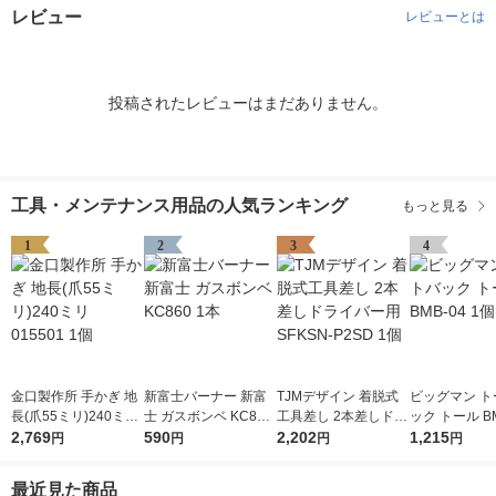
レビュー
レビューとは
投稿されたレビューはまだありません。
工具・メンテナンス用品の人気ランキング
もっと見る
1
2
3
4
金口製作所 手かぎ 地
新富士バーナー 新富
TJMデザイン 着脱式
ビッグマン ト
長(爪55ミリ)240ミリ
士 ガスボンベ KC860
工具差し 2本差しドラ
ック トール BM
015501 1個
2,769
1本
590
イバー用 SFKSN-P2S
2,202
個
1,215
円
円
円
円
D 1個
最近見た商品