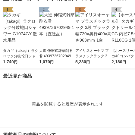
1
2
3
4
タカギ（takagi）ラク
大進 伸縮式雑草削る
アイリスオーヤマ プ
【ホースリール
ロック分岐蛇口シャワ
君 4939736702949 1
ラスチックラック 3段
カギ コンパク
ー G1074GY 散水用品
1,740
本（直送品）
1,070
ブラック 幅720×奥行
5,230
ル 10m CG 内
2,180
円
円
円
円
400×高さ963ｍｍ 1台
m R110CG 1
最近見た商品
商品を閲覧すると履歴が表示されます
掲載商品の情報について