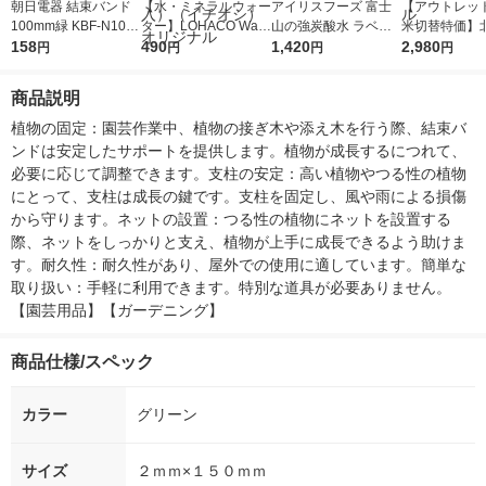
朝日電器 結束バンド
【水・ミネラルウォー
アイリスフーズ 富士
【アウトレッ
100mm緑 KBF-N1000
ター】LOHACO Wate
山の強炭酸水 ラベル
米切替特価】
50(G) 1パック(50本)
158
r（ロハコウォータ
490
レス 500ml 1箱（24
1,420
ななつぼし 無洗
2,980
円
円
円
円
ー）2L ラベルレス 1
本入）
g 1袋 令和7年
箱（5本入）（イチオ
徳神糧 オリジ
商品説明
シ） オリジナル
植物の固定：園芸作業中、植物の接ぎ木や添え木を行う際、結束バ
ンドは安定したサポートを提供します。植物が成長するにつれて、
必要に応じて調整できます。支柱の安定：高い植物やつる性の植物
にとって、支柱は成長の鍵です。支柱を固定し、風や雨による損傷
から守ります。ネットの設置：つる性の植物にネットを設置する
際、ネットをしっかりと支え、植物が上手に成長できるよう助けま
す。耐久性：耐久性があり、屋外での使用に適しています。簡単な
取り扱い：手軽に利用できます。特別な道具が必要ありません。
【園芸用品】【ガーデニング】
商品仕様/スペック
カラー
グリーン
サイズ
２ｍｍ×１５０ｍｍ