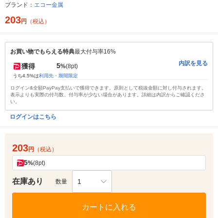
ブランド：
エコー金属
203
円
（税込）
お買い物でもらえる特典
最大付与率16%
内訳を見る
5
獲得
%
(8pt)
うち4.5%は
利用先・期間限定
ログイン&全額PayPay支払いで獲得できます。原則として税抜金額に対し付与されます。
表示よりも実際の付与数、付与率が少ない場合があります。詳細は内訳からご確認くださ
い。
ログインはこちら
203
円
（税込）
5
%
(8pt)
在庫あり
1
数量
カートに入れる