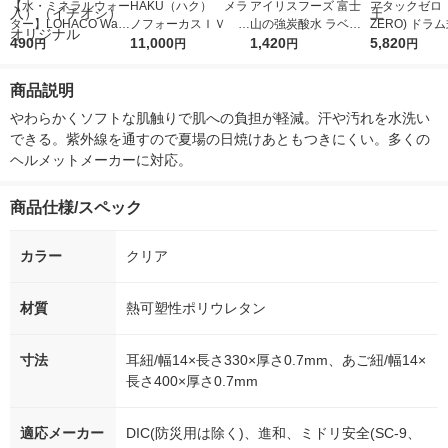
【水・ミネラルウォー
HAKU（ハク） メラ
アイリスフーズ 富士
アタックゼロ（A
ター】LOHACO Wate
ノフォーカスＩＶ 4
山の強炭酸水 ラベル
ZERO) ドラ
r（ロハコウォータ
490
5ｇ 資生堂 おまけ
11,000
レス 500ml 1箱（24
1,420
詰め替え メガ
5,820
円
円
円
円
ー）2L ラベルレス 1
付き
本入）
ボ 2300g 1
箱（5本入）（イチオ
個入) 洗濯洗剤
商品説明
シ） オリジナル
やわらかくソフトな肌触りで肌への負担が軽減。汗や汚れを水洗い
できる。紫外線を通すので夏場の日焼けあともつきにくい。多くの
ヘルメットメーカーに対応。
商品仕様/スペック
カラー
クリア
材質
熱可塑性ポリウレタン
寸法
耳紐/幅14×長さ330×厚さ0.7mm、あご紐/幅14×
長さ400×厚さ0.7mm
適応メーカー
DIC(防災用は除く)、進和、ミドリ安全(SC-9、