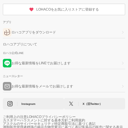
LOHACOをお気に入りストアに登録する
アプリ
ロハコアプリをダウンロード
ロハコアプリについて
ロハコ公式LINE
お得な最新情報をLINEでお届けします
ニュースレター
お得な最新情報をメールでお届けします
Instagram
X（旧Twitter）
ご利用上の注意
LOHACOプライバシーポリシー
カスタマーハラスメントに対する基本方針
ご利用規約
アスクルのサイバーセキュリティ
特定商取引法に基づく表記
酒類販売管理者標識の掲示
古物営業法に基づく表記
医薬品の販売に関する表示