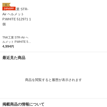
1
24%OFF
TNK工業 STR-Air ヘ
ルメット P.WHITE 51
2971 1個
4,994
円
最近見た商品
商品を閲覧すると履歴が表示されます
掲載商品の情報について