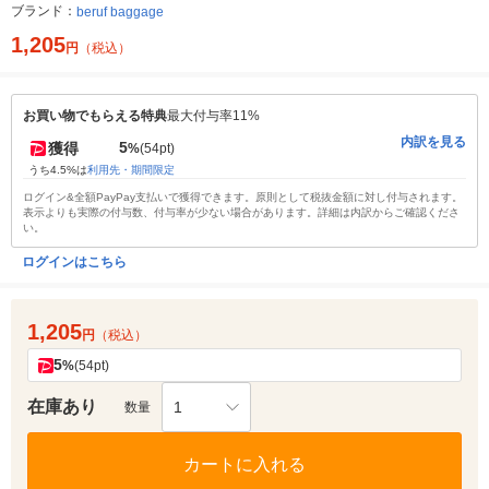
ブランド：
beruf baggage
1,205
円
（税込）
お買い物でもらえる特典
最大付与率11%
内訳を見る
5
獲得
%
(54pt)
うち4.5%は
利用先・期間限定
ログイン&全額PayPay支払いで獲得できます。原則として税抜金額に対し付与されます。
表示よりも実際の付与数、付与率が少ない場合があります。詳細は内訳からご確認くださ
い。
ログインはこちら
1,205
円
（税込）
5
%
(54pt)
在庫あり
1
数量
カートに入れる