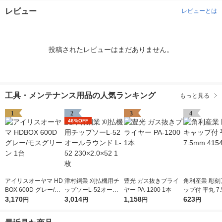
レビュー
レビューとは
投稿されたレビューはまだありません。
工具・メンテナンス用品の人気ランキング
もっと見る
1
2
3
4
46%OFF
アイリスオーヤマ HD
津村鋼業 刈払機用チ
豊光 ガス抜きプライ
角利産業 彫刻
BOX 600D グレー/モ
ップソーL-52オール
ヤー PA-1200 1本
ップ付 平丸 7.
スグリーン 1台
3,170
ラウンド L-52 230×2.
3,014
1,158
541 1個
623
円
円
円
円
0×52 1枚