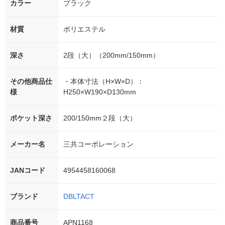
カラー
ブラック
材質
ポリエステル
深さ
2段（大）（200mm/150mm）
その他商品仕
・本体寸法（H×W×D）：
様
H250×W190×D130mm
ポケット深さ
200/150mm２段（大）
メーカー名
三共コーポレーション
JANコード
4954458160068
ブランド
DBLTACT
商品番号
APN1168