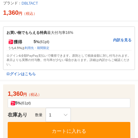
ブランド：
DBLTACT
1,360
円
（税込）
お買い物でもらえる特典
最大付与率16%
内訳を見る
5
獲得
%
(61pt)
うち4.5%は
利用先・期間限定
ログイン&全額PayPay支払いで獲得できます。原則として税抜金額に対し付与されます。
表示よりも実際の付与数、付与率が少ない場合があります。詳細は内訳からご確認くださ
い。
ログインはこちら
1,360
円
（税込）
5
%
(61pt)
在庫あり
1
数量
カートに入れる