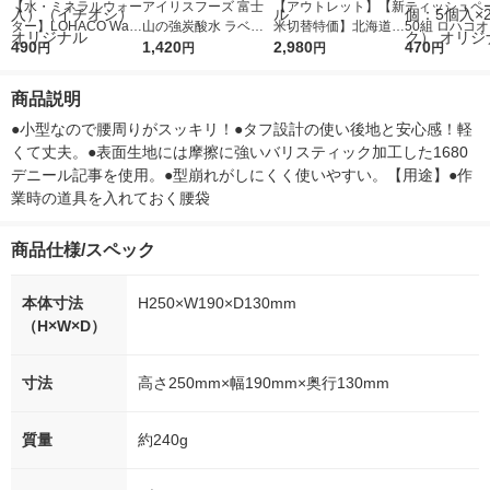
【水・ミネラルウォー
アイリスフーズ 富士
【アウトレット】【新
ティッシュペー
ター】LOHACO Wate
山の強炭酸水 ラベル
米切替特価】北海道産
50組 ロハコ
r（ロハコウォータ
490
レス 500ml 1箱（24
1,420
ななつぼし 無洗米 5k
2,980
ルソフトパッ
470
円
円
円
円
ー）2L ラベルレス 1
本入）
g 1袋 令和7年産 米 木
シュ フィオナ
箱（5本入）（イチオ
徳神糧 オリジナル
ナル 1セット
商品説明
シ） オリジナル
個：5個入×2
オリジナル
●小型なので腰周りがスッキリ！●タフ設計の使い後地と安心感！軽
くて丈夫。●表面生地には摩擦に強いバリスティック加工した1680
デニール記事を使用。●型崩れがしにくく使いやすい。【用途】●作
業時の道具を入れておく腰袋
商品仕様/スペック
本体寸法
H250×W190×D130mm
（H×W×D）
寸法
高さ250mm×幅190mm×奥行130mm
質量
約240g