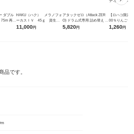
ー ダブル
HAKU（ハク） メラノフォ
アタックゼロ（Attack ZER
【ロハコ限定】
生
ーカスＩＶ 45ｇ 資生
O) ドラム式専用 詰め替え メ
00％りんごジュー
ィフラワー
堂 おまけ付き
ガジャンボ 2300g 1セット
箱（18本入）
11,000
5,820
1,260
円
円
円
パック12
（2個入) 洗濯洗剤 花王
【クイズ付き】
り
ク】（イチオシ
ル
商品です。
0m