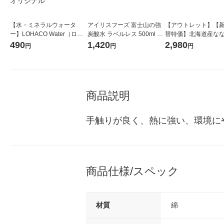
【水・ミネラルウォータ
アイリスフーズ 富士山の強
【アウトレット】【
ー】LOHACO Water（ロハ
炭酸水 ラベルレス 500ml 1
替特価】北海道産な
コウォーター）2L ラベルレ
箱（24本入）
し 無洗米 5kg 1袋 
490
1,420
2,980
円
円
円
ス 1箱（5本入）（イチオ
米 木徳神糧 オリジナ
シ） オリジナル
商品説明
手触りが良く、熱に強い、環境に
商品仕様/スペック
材質
綿