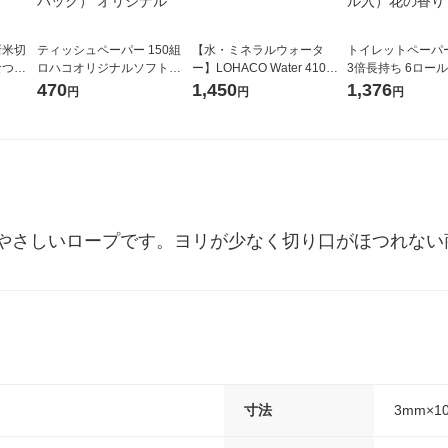
新米切
ティッシュペーパー 150組
【水・ミネラルウォータ
トイレットペーパ
なつぼ
ロハコオリジナルソフトパ
ー】LOHACO Water 410ml
3倍長持ち 6ロール 75m 再
令和7年産
ックティッシュ フィオナ オ
1箱（20本入）ラベルレス
紙配合 スコッテ
470
1,450
1,376
円
円
円
ル
リジナル 1セット（10個：
（イチオシ） オリジナル
パック 1セット（2
5個入×2パック） オリジナ
ロール入）花の香
ル
やさしいロープです。ヨリが少なく切り口がほつれない
寸法
3mm×1