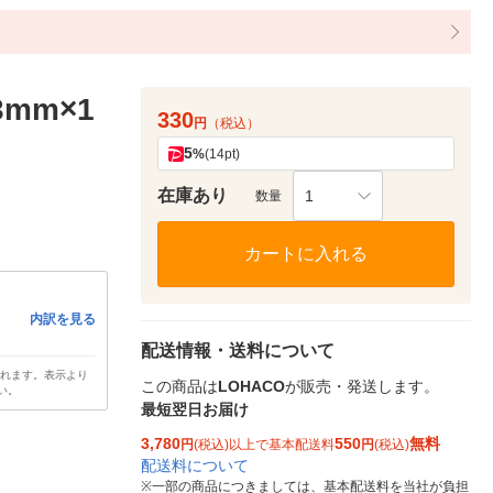
mm×1
330
円
（税込）
5
%
(14pt)
在庫あり
1
数量
カートに入れる
内訳を見る
配送情報・送料について
されます。表示より
この商品は
LOHACO
が販売・発送します。
い。
最短翌日お届け
3,780
550
無料
円
(税込)以上で基本配送料
円
(税込)
配送料について
※
一部の商品につきましては、基本配送料を当社が負担