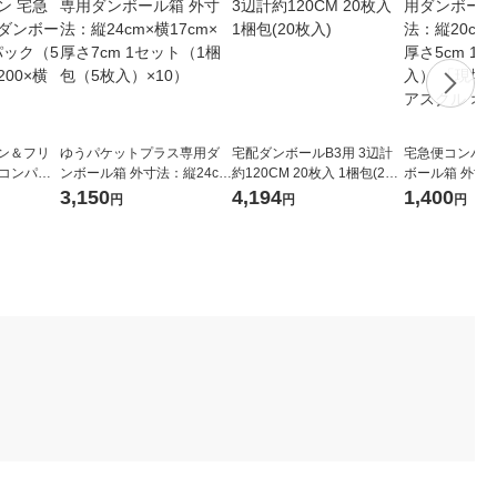
ョン＆フリ
ゆうパケットプラス専用ダ
宅配ダンボールB3用 3辺計
宅急便コンパク
便コンパク
ンボール箱 外寸法：縦24cm
約120CM 20枚入 1梱包(20
ボール箱 外寸法
セット（1
×横17cm×厚さ7cm 1セット
枚入)
横25cm×厚さ5
3,150
4,194
1,400
円
円
円
0） 縦20
（1梱包（5枚入）×10）
0枚入） 「現
mm
アスクル オリ