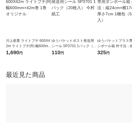
川上産業 ライトプチ 600X4
ゆうパケットポスト発送用
ゆうパケットプラス
2m ライトプチ(R) 幅600mm
シール SP3701 1パック（20
ンボール箱 外寸法：縦
×42m巻 1巻 オリジナル
枚入） 今村紙工
×横17cm×厚さ7cm 
1,690
110
325
円
円
円
（5枚入）
最近見た商品