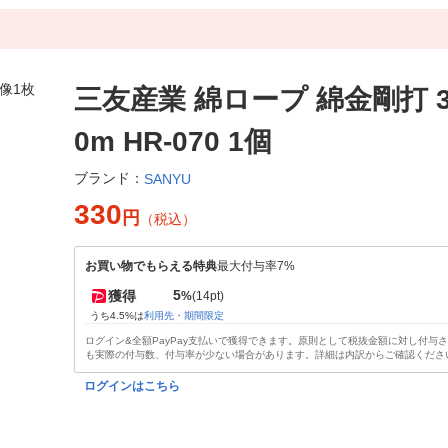
三友産業 綿ロープ 綿金剛打 3
0m HR-070 1個
ブランド：
SANYU
330
円
（税込）
お買い物でもらえる特典
最大付与率7%
5
獲得
%
(14pt)
うち4.5%は
利用先・期間限定
ログイン&全額PayPay支払いで獲得できます。原則として税抜金額に対し付与
も実際の付与数、付与率が少ない場合があります。詳細は内訳からご確認くださ
ログインはこちら