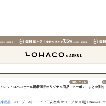
獲得はこちら
レ
トレット
ロハコセール
新着商品
オリジナル商品
クーポン
まとめ割
キ
結束用品
ロープ
綿ロープ
三友産業 綿ロープ 綿金剛打 3mm×10m H