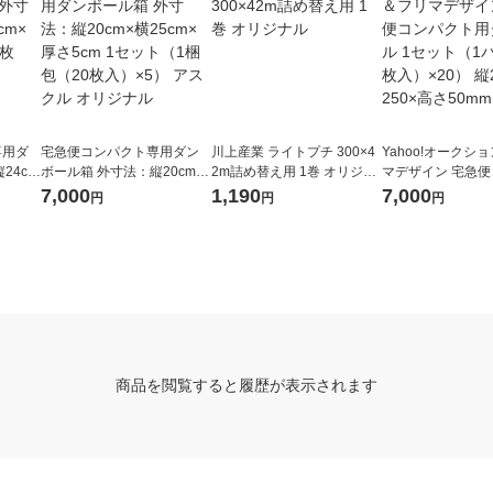
専用ダ
宅急便コンパクト専用ダン
川上産業 ライトプチ 300×4
Yahoo!オークシ
24cm
ボール箱 外寸法：縦20cm×
2m詰め替え用 1巻 オリジナ
マデザイン 宅急
1梱包
横25cm×厚さ5cm 1セット
ル
ト用ダンボール 1
7,000
1,190
7,000
円
円
円
（1梱包（20枚入）×5） ア
パック（5枚入）×2
スクル オリジナル
0×横250×高さ50
商品を閲覧すると履歴が表示されます