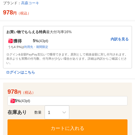
ブランド：
高森コーキ
978
円
（税込）
お買い物でもらえる特典
最大付与率16%
内訳を見る
5
獲得
%
(43pt)
うち4.5%は
利用先・期間限定
ログイン&全額PayPay支払いで獲得できます。原則として税抜金額に対し付与されます。
表示よりも実際の付与数、付与率が少ない場合があります。詳細は内訳からご確認くださ
い。
ログインはこちら
978
円
（税込）
5
%
(43pt)
在庫あり
1
数量
カートに入れる