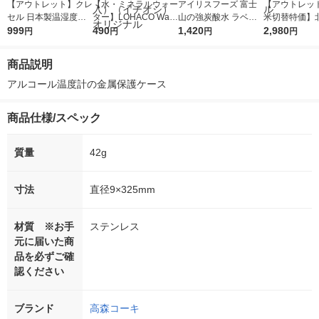
【アウトレット】クレ
【水・ミネラルウォー
アイリスフーズ 富士
【アウトレッ
セル 日本製温湿度計
ター】LOHACO Wate
山の強炭酸水 ラベル
米切替特価】
エアコンマネージャー
999
r（ロハコウォータ
490
レス 500ml 1箱（24
1,420
ななつぼし 無洗
2,980
円
円
円
円
ブルー CR-103BB 1台
ー）2L ラベルレス 1
本入）
g 1袋 令和7年
箱（5本入）（イチオ
徳神糧 オリジ
商品説明
シ） オリジナル
アルコール温度計の金属保護ケース
商品仕様/スペック
質量
42g
寸法
直径9×325mm
材質 ※お手
ステンレス
元に届いた商
品を必ずご確
認ください
ブランド
高森コーキ