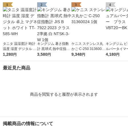
1
2
3
4
タニタ 温湿度計 時計
キングジム 暑さ指数
ケニス ステンレス丸
キングジム ビ
温度 湿度 デジタル 卓
計 黒球式 熱中症指数
かご C-250 31360024
ルバータイマ
上 マグネット ホワイ
1,280
計 JIS B 7922:2023 ク
3,580
1個
9,348
ス クロ VBT
4,180
円
円
円
円
ト TT-585-WH
ラス2準拠 白 NTSK-3-
1個
W 1個
最近見た商品
商品を閲覧すると履歴が表示されます
掲載商品の情報について