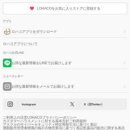
LOHACOをお気に入りストアに登録する
アプリ
ロハコアプリをダウンロード
ロハコアプリについて
ロハコ公式LINE
お得な最新情報をLINEでお届けします
ニュースレター
お得な最新情報をメールでお届けします
Instagram
X（旧Twitter）
ご利用上の注意
LOHACOプライバシーポリシー
カスタマーハラスメントに対する基本方針
ご利用規約
アスクルのサイバーセキュリティ
特定商取引法に基づく表記
酒類販売管理者標識の掲示
古物営業法に基づく表記
医薬品の販売に関する表示