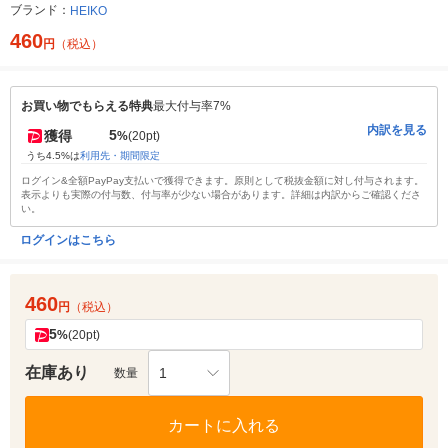
ブランド：
HEIKO
460
円
（税込）
お買い物でもらえる特典
最大付与率7%
内訳を見る
5
獲得
%
(20pt)
うち4.5%は
利用先・期間限定
ログイン&全額PayPay支払いで獲得できます。原則として税抜金額に対し付与されます。
表示よりも実際の付与数、付与率が少ない場合があります。詳細は内訳からご確認くださ
い。
ログインはこちら
460
円
（税込）
5
%
(20pt)
在庫あり
1
数量
カートに入れる