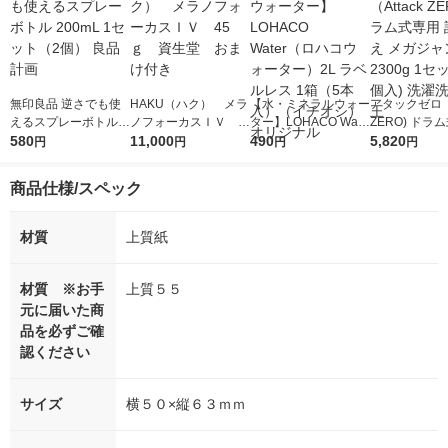
無印良品 逆さでも使
HAKU（ハク） メラ
【水・ミネラルウォー
アタックゼロ（A
えるスプレーボトル 2
ノフォーカスＩＶ 4
ター】LOHACO Wate
ZERO) ドラ
00mL 1セット（2個）
580
5ｇ 資生堂 おまけ
11,000
r（ロハコウォータ
490
詰め替え メガ
5,820
円
円
円
円
良品計画
付き
ー）2L ラベルレス 1
ボ 2300g 1
箱（5本入）（イチオ
個入) 洗濯洗剤
商品仕様/スペック
シ） オリジナル
材質
上質紙
材質 ※お手
上質５５
元に届いた商
品を必ずご確
認ください
サイズ
横５０×縦６３ｍｍ