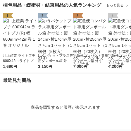
梱包用品・緩衝材・結束用品の人気ランキング
もっと見る
1
2
3
4
川上産業 ライトプチ
ゆうパケットプラス専
宅急便コンパクト専用
宅急便コンパ
600X42m ライトプチ
用ダンボール箱 外寸
ダンボール箱 外寸
ダンボール箱 
(R) 幅600mm×42m巻
1,690
法：縦24cm×横17cm
3,150
法：縦20cm×横25cm
7,000
法：縦20cm×
4,200
円
円
円
円
1巻 オリジナル
×厚さ7cm 1セット（1
×厚さ5cm 1セット（1
×厚さ5cm 1
梱包（5枚入）×10）
梱包（20枚入）×5）
梱包（20枚入
最近見た商品
アスクル オリジナル
アスクル オリ
商品を閲覧すると履歴が表示されます