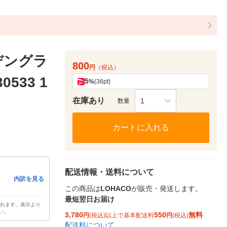
デングラ
800
円
（税込）
533 1
5
%
(36pt)
在庫あり
1
数量
カートに入れる
配送情報・送料について
内訳を見る
この商品は
LOHACO
が販売・発送します。
最短翌日お届け
されます。表示より
い。
3,780
550
無料
円
(税込)以上で基本配送料
円
(税込)
配送料について