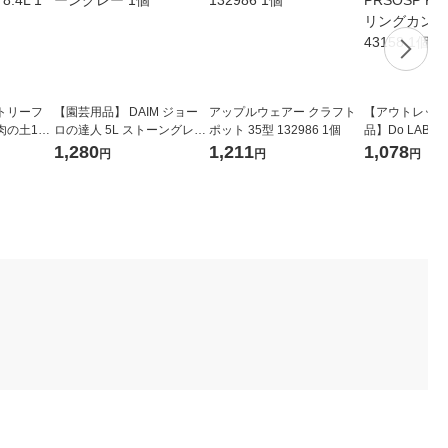
トリーフ
【園芸用品】 DAIM ジョー
アップルウェアー クラフト
【アウトレット
肉の土10
ロの達人 5L ストーングレー
ポット 35型 132986 1個
品】Do LABO 
1個
NI ウォータリン
1,280
1,211
1,078
円
円
円
セージ 43158 