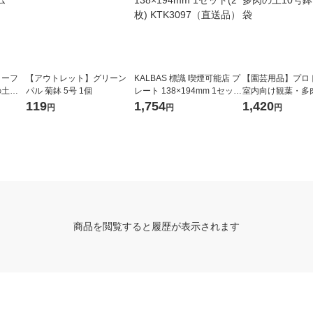
リーフ
【アウトレット】グリーン
KALBAS 標識 喫煙可能店 プ
【園芸用品】プロ
の土プ
パル 菊鉢 5号 1個
レート 138×194mm 1セット
室内向け観葉・多
(2枚) KTK3097（直送品）
号鉢 8.4L 1袋
119
1,754
1,420
円
円
円
商品を閲覧すると履歴が表示されます