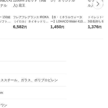
 150組
フレアフレグランス IROKA
【水・ミネラルウォータ
トイレットペー
ソフトパ
（イロカ） ネイキッドリリ
ー】LOHACO Water 410ml
3倍長持ち 6ロール 75
ィオナ オ
ーの香り 柔軟剤 詰め替え 超
1箱（20本入）ラベルレス
紙配合 スコッ
6,582
1,450
1,376
円
円
円
（10個：
特大 1200ml 1セット（5個
（イチオシ） オリジナル
パック 1セット
 オリジナ
入) 花王
ロール入）花の
ト
レススチール、ガラス、ポリプロピレン
cm
ドワン