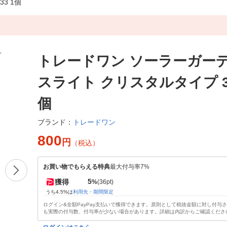
3 1個
トレードワン ソーラーガー
スライト クリスタルタイプ 30
個
トレードワン
ブランド：
800
円
（税込）
お買い物でもらえる特典
最大付与率7%
5
獲得
%
(36pt)
うち4.5%は
利用先・期間限定
ログイン&全額PayPay支払いで獲得できます。原則として税抜金額に対し付与
も実際の付与数、付与率が少ない場合があります。詳細は内訳からご確認くださ