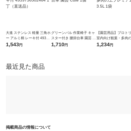
大進 ステンレス 軽量 三角ホ
グリーンパル 作業椅子 キャ
【園芸用品】プロト
ー アルミ柄 レーキ付 49397
スター付き 腰掛台車 園芸 C
室内向け観葉・多肉
36502464 1丁（直送品）
ute 1個
レミアム 3.5L 1袋
1,543
1,710
1,234
円
円
円
最近見た商品
掲載商品の情報について