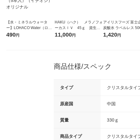
【水・ミネラルウォータ
HAKU（ハク） メラノフォ
アイリスフーズ 富士
ー】LOHACO Water（ロハ
ーカスＩＶ 45ｇ 資生
炭酸水 ラベルレス 500
コウォーター）2L ラベルレ
堂 おまけ付き
箱（24本入）
490
11,000
1,420
円
円
円
ス 1箱（5本入）（イチオ
シ） オリジナル
商品仕様/スペック
タイプ
クリスタルタイ
原産国
中国
質量
330ｇ
商品タイプ
クリスタルタイ