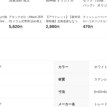
山の強
アタックゼロ（Attack ZER
【アウトレット】【新米切
ティッシュペーパー
ml 1
O) ドラム式専用 詰め替え メ
替特価】北海道産ななつぼ
ロハコオリジナル
ガジャンボ 2300g 1セット
し 無洗米 5kg 1袋 令和7年産
ックティッシュ フ
5,820
2,980
470
円
円
円
（2個入) 洗濯洗剤 花王
米 木徳神糧 オリジナル
リジナル 1セット
5個入×2パック）
ル
プ
カラー
ホワイ
材質
ステン
寸法
6×43×6
プ
メーカー名
トレー