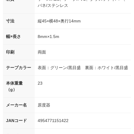
バネ/ステンレス
寸法
縦45×横48×奥行14mm
幅×長さ
8mm×1.5m
印刷
両面
テープカラー
表面：グリーン/黒目盛 裏面：ホワイト/黒目盛
本体重量
23
（g）
メーカー名
原度器
JANコード
4954771151422