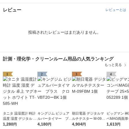
レビュー
レビューとは
投稿されたレビューはまだありません。
計測・理化学・クリーンルーム用品の人気ランキング
もっと見る
1
2
3
4
タニタ 温湿度計 時計
キングジム ビジュア
朝日電器 デジタルマ
ビッグマン 神
温度 湿度 デジタル 卓
ルバータイマー プラ
ルチテスター M-09FB
ベMAG両面厚
上 マグネット ホワイ
1,280
ス クロ VBT20ーBK
4,180
M 1個
4,904
25×5.5m 052
1,613
円
円
円
円