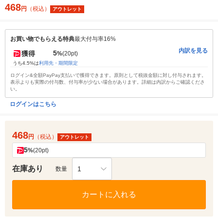
468
円
（税込）
アウトレット
お買い物でもらえる特典
最大付与率16%
内訳を見る
5
獲得
%
(20pt)
うち4.5%は
利用先・期間限定
ログイン&全額PayPay支払いで獲得できます。原則として税抜金額に対し付与されます。
表示よりも実際の付与数、付与率が少ない場合があります。詳細は内訳からご確認くださ
い。
ログインはこちら
468
円
（税込）
アウトレット
5
%
(20pt)
在庫あり
1
数量
カートに入れる