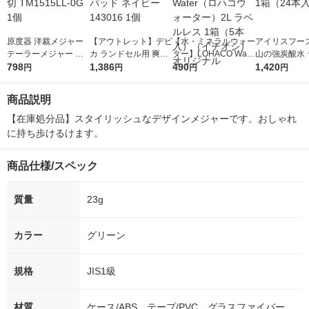
原度器 洋裁メジャー
【アウトレット】デビ
【水・ミネラルウォー
アイリスフーズ
テーラーメジャー 白/
カ ランドセル用 爽快
ター】LOHACO Wate
山の強炭酸水 
ゴールド 0切 TM1515
798
背あてパッド ネイビ
1,386
r（ロハコウォータ
490
レス 500ml 1
1,420
円
円
円
円
LL-0G 1個
ー 143016 1個
ー）2L ラベルレス 1
本入）
箱（5本入）（イチオ
商品説明
シ） オリジナル
【在庫処分品】スタイリッシュなデザインメジャーです。おしゃれ
に持ち歩けるけます。
商品仕様/スペック
質量
23g
カラー
グリーン
規格
JIS1級
材質
ケース/ABS、テープ/PVC、グラスファイバー、