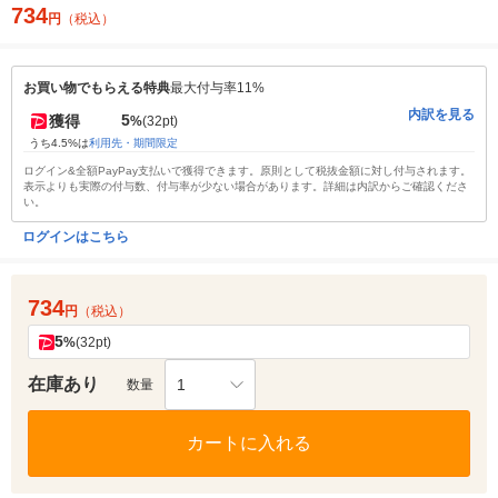
734
円
（税込）
お買い物でもらえる特典
最大付与率11%
内訳を見る
5
獲得
%
(32pt)
うち4.5%は
利用先・期間限定
ログイン&全額PayPay支払いで獲得できます。原則として税抜金額に対し付与されます。
表示よりも実際の付与数、付与率が少ない場合があります。詳細は内訳からご確認くださ
い。
ログインはこちら
734
円
（税込）
5
%
(32pt)
在庫あり
1
数量
カートに入れる