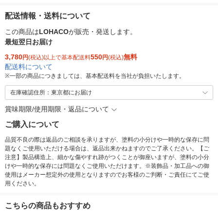
配送情報・送料について
この商品は
LOHACO
が販売・発送します。
最短翌日お届け
3,780
550
無料
円
(税込)以上で基本配送料
円
(税込)
配送料について
※
一部の商品につきましては、基本配送料を当社が負担いたします。
在庫確認住所：東京都にお届け
賞味期限/使用期限・返品について
ご購入について
品質不良の際は返品のご相談を承りますが、塗料の小分けや一時的な保存に問
題なくご使用いただける場合は、返品出来かねますのでご了承ください。【ご
注意】製品構造上、細かな傷やすれ跡がつくことが御座いますが、塗料の小分
けや一時的な保存には問題なくご使用いただけます。※装飾品・加工品への御
使用はメーカー想定外の使用となりますのでお客様のご判断・ご責任にてご使
用ください。
こちらの商品もおすすめ