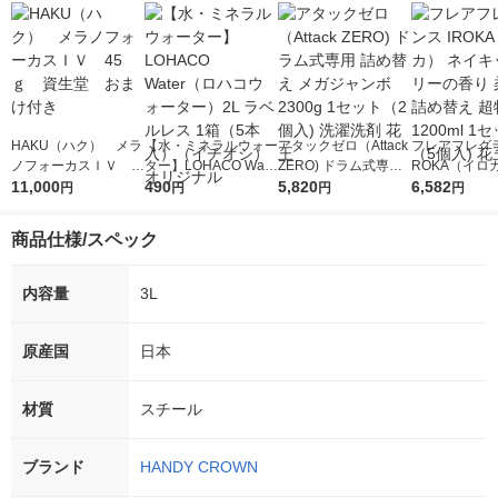
HAKU（ハク） メラ
【水・ミネラルウォー
アタックゼロ（Attack
フレアフレグラ
ノフォーカスＩＶ 4
ター】LOHACO Wate
ZERO) ドラム式専用
ROKA（イロ
5ｇ 資生堂 おまけ
11,000
r（ロハコウォータ
490
詰め替え メガジャン
5,820
イキッドリリ
6,582
円
円
円
円
付き
ー）2L ラベルレス 1
ボ 2300g 1セット（2
柔軟剤 詰め替
箱（5本入）（イチオ
個入) 洗濯洗剤 花王
大 1200ml 
商品仕様/スペック
シ） オリジナル
（5個入) 花王
内容量
3L
原産国
日本
材質
スチール
ブランド
HANDY CROWN