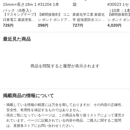
【マスキングテープ】
【瞬間接着剤】 コニ
家庭化学工業 家庭化
【瞬間接着剤】
日東電工 建築塗装用
シ ボンド ボンドアロ
学 超強度防水コンク
シ ボンド ボ
マスキングテープ 白
726
ンアルファ一般用瞬間
398
リート補修材1.8kg 20
727
ンアルフアゼ
4,020
円
円
円
円
幅15mm×長さ18m 1
#31204 1本
9938 1袋
間 #30523 
パック（8巻入）
（10本：1本×
最近見た商品
商品を閲覧すると履歴が表示されます
掲載商品の情報について
・
掲載している情報の精度には万全を期しておりますが、その内容の正確性、
安全性、有用性を保証するものではありません。
・
現在ご覧になっているページは、この商品を取り扱うストアによって運営さ
れています。ページに記載されている内容や商品、ご購入に関するご質問
は、直接各ストアにお問い合わせください。