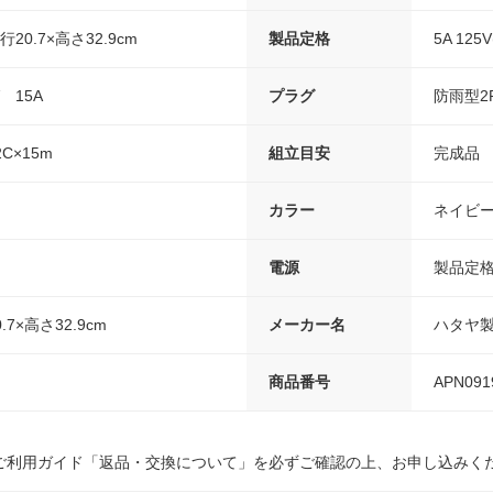
20.7×高さ32.9cm
製品定格
5A 125
 15A
プラグ
防雨型2P
2C×15m
組立目安
完成品
カラー
ネイビ
電源
製品定格：
.7×高さ32.9cm
メーカー名
ハタヤ
商品番号
APN091
ご利用ガイド「返品・交換について」を必ずご確認の上、お申し込みく