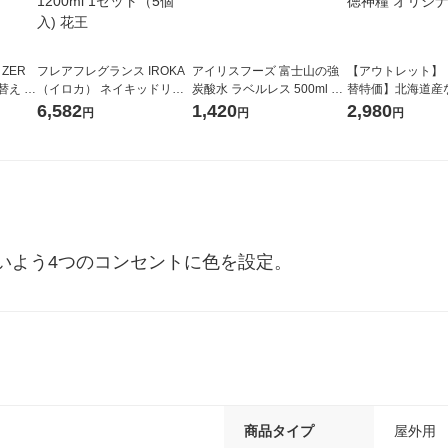
 ZER
フレアフレグランス IROKA
アイリスフーズ 富士山の強
【アウトレット】
替え メ
（イロカ） ネイキッドリリ
炭酸水 ラベルレス 500ml 1
替特価】北海道産
セット
ーの香り 柔軟剤 詰め替え 超
箱（24本入）
し 無洗米 5kg 1
6,582
1,420
2,980
円
円
円
王
特大 1200ml 1セット（5個
米 木徳神糧 オリ
入) 花王
いよう4つのコンセントに色を設定。
商品タイプ
屋外用