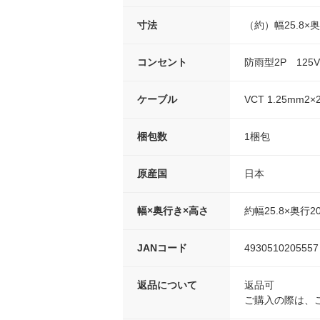
寸法
（約）幅25.8×奥行
コンセント
防雨型2P 125V
ケーブル
VCT 1.25mm2×
梱包数
1梱包
原産国
日本
幅×奥行き×高さ
約幅25.8×奥行20
JANコード
4930510205557
返品について
返品可
ご購入の際は、