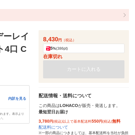
デーレイ
8,430
円
（税込）
4口 C
5
%
(386pt)
在庫切れ
カートに入れる
配送情報・送料について
内訳を見る
この商品は
LOHACO
が販売・発送します。
最短翌日お届け
されます。表示より
い。
3,780
550
無料
円
(税込)以上で基本配送料
円
(税込)
配送料について
※
一部の商品につきましては、基本配送料を当社が負担