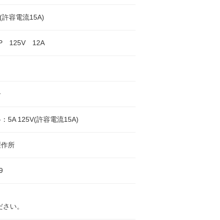
V(許容電流15A)
 125V 12A
ー
5A 125V(許容電流15A)
製作所
9
ださい。