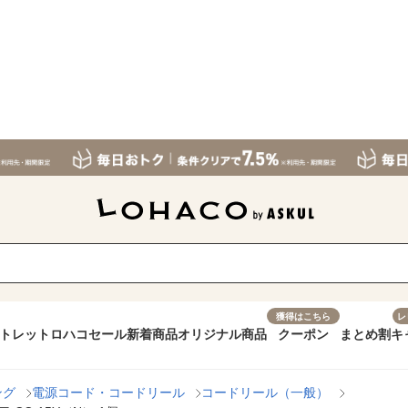
獲得はこちら
レ
トレット
ロハコセール
新着商品
オリジナル商品
クーポン
まとめ割
キ
ング
電源コード・コードリール
コードリール（一般）