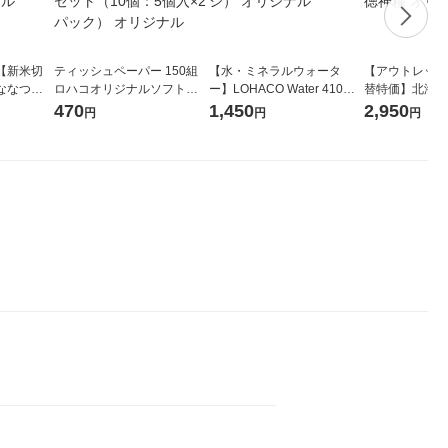
【新米切
ティッシュペーパー 150組
【水・ミネラルウォータ
【アウトレット
ななつぼ
ロハコオリジナルソフトパ
ー】LOHACO Water 410ml
替特価】北海道
袋 令和7年産
ックティッシュ フィオナ オ
1箱（20本入）ラベルレス
し 精白米 5kg
470
1,450
2,950
円
円
円
ジナル
リジナル 1セット（10個：
（イチオシ） オリジナル
米 木徳神糧 オ
5個入×2パック） オリジナ
ル