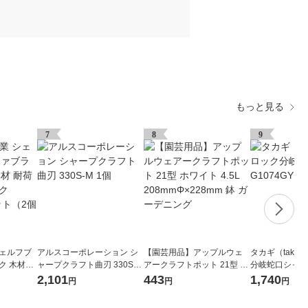
もっと見る
7
8
9
シェルフブ
アルスコーポレーション シ
【園芸用品】アップルウェ
タカギ（taka
ク 木材接
ャープクラフト曲刃 330S-M
アークラフトポット 21型 ホ
分岐蛇口シャワー
kg ブラッ
1個
ワイト 4.5L 208mmΦ×228m
散水用品
2,101
443
1,740
円
円
円
セット（2個
m 鉢 ガーデニング