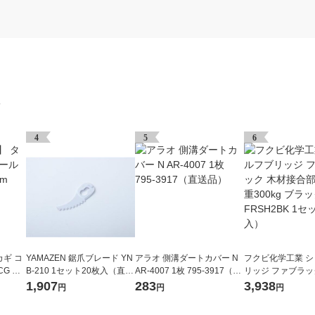
グ
4
5
6
ギ コ
YAMAZEN 鋸爪ブレード YN
アラオ 側溝ダートカバー N
フクビ化学工業 
CG 内
B-210 1セット20枚入（直送
AR-4007 1枚 795-3917（直
リッジ ファブラッ
個
品）
送品）
合部材 耐荷重300
1,907
283
3,938
円
円
円
ク FRSH2BK 1
入）