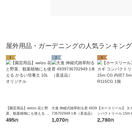
屋外用品・ガーデニングの人気ランキン
1
2
3
【園芸用品】welzo 花と野
大進 伸縮式雑草削る君 4939
【ホースリール】 タカ
菜、観葉植物にも使える か
736702949 1本（直送品）
ンパクトリール 15m 
るい培養土 10L オリジナル
径7.5mm R115CG 1
495
1,070
2,780
円
円
円