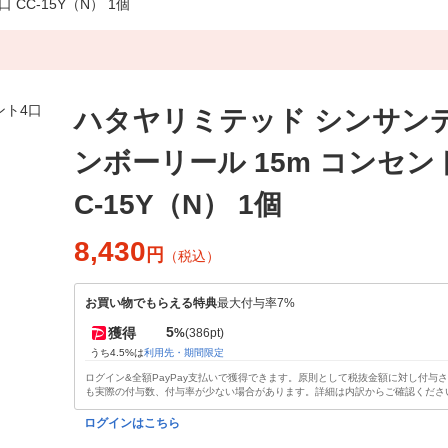
CC-15Y（N） 1個
ハタヤリミテッド シンサン
ンボーリール 15m コンセント
C-15Y（N） 1個
8,430
円
（税込）
お買い物でもらえる特典
最大付与率7%
5
獲得
%
(386pt)
うち4.5%は
利用先・期間限定
ログイン&全額PayPay支払いで獲得できます。原則として税抜金額に対し付与
も実際の付与数、付与率が少ない場合があります。詳細は内訳からご確認くださ
ログインはこちら