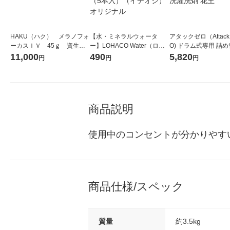
HAKU（ハク） メラノフォ
【水・ミネラルウォータ
アタックゼロ（Attack
ーカスＩＶ 45ｇ 資生
ー】LOHACO Water（ロハ
O) ドラム式専用 詰め
堂 おまけ付き
コウォーター）2L ラベルレ
ガジャンボ 2300g 1
11,000
490
5,820
円
円
円
ス 1箱（5本入）（イチオ
（2個入) 洗濯洗剤 花
シ） オリジナル
商品説明
使用中のコンセントが分かりやす
商品仕様/スペック
質量
約3.5kg