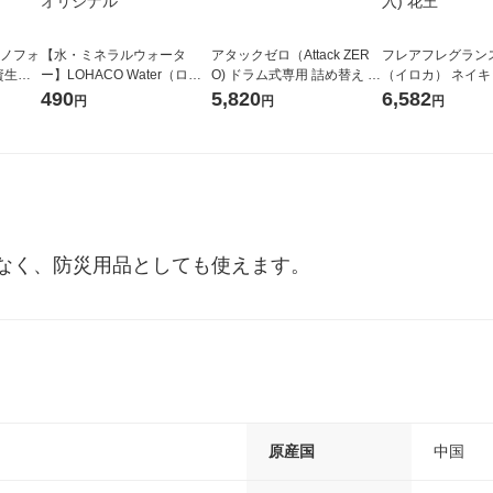
ラノフォ
【水・ミネラルウォータ
アタックゼロ（Attack ZER
フレアフレグランス 
資生
ー】LOHACO Water（ロハ
O) ドラム式専用 詰め替え メ
（イロカ） ネイ
コウォーター）2L ラベルレ
ガジャンボ 2300g 1セット
ーの香り 柔軟剤 
490
5,820
6,582
円
円
円
ス 1箱（5本入）（イチオ
（2個入) 洗濯洗剤 花王
特大 1200ml 1
シ） オリジナル
入) 花王
なく、防災用品としても使えます。
原産国
中国