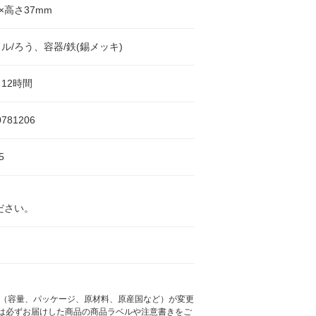
×高さ37mm
ル/ろう、容器/鉄(錫メッキ)
12時間
0781206
5
ださい。
様（容量、パッケージ、原材料、原産国など）が変更
は必ずお届けした商品の商品ラベルや注意書きをご