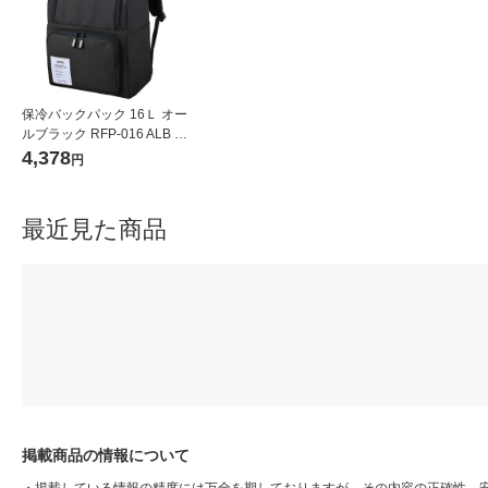
保冷バックパック 16Ｌ オー
ルブラック RFP-016 ALB 1
個 保冷バッグ リュック サー
4,378
円
モス
最近見た商品
掲載商品の情報について