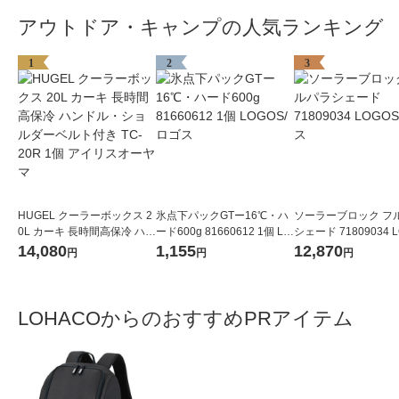
アウトドア・キャンプの人気ランキング
1
2
3
HUGEL クーラーボックス 2
氷点下パックGTー16℃・ハ
ソーラーブロック フ
0L カーキ 長時間高保冷 ハン
ード600g 81660612 1個 LO
シェード 71809034 L
ドル・ショルダーベルト付
GOS/ロゴス
ロゴス
14,080
1,155
12,870
円
円
円
き TC-20R 1個 アイリスオー
ヤマ
LOHACOからのおすすめPRアイテム