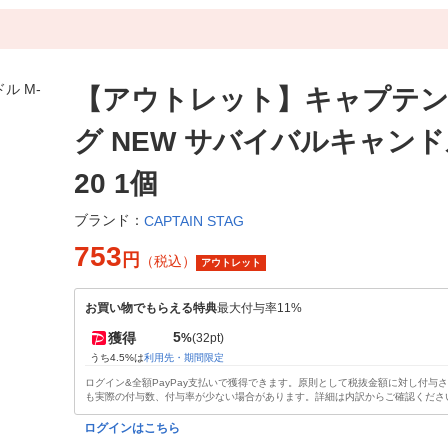
【アウトレット】キャプテ
グ NEW サバイバルキャンドル
20 1個
ブランド：
CAPTAIN STAG
753
円
（税込）
アウトレット
お買い物でもらえる特典
最大付与率11%
5
獲得
%
(32pt)
うち4.5%は
利用先・期間限定
ログイン&全額PayPay支払いで獲得できます。原則として税抜金額に対し付与
も実際の付与数、付与率が少ない場合があります。詳細は内訳からご確認くださ
ログインはこちら