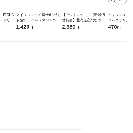
IROKA
アイリスフーズ 富士山の強
【アウトレット】【新米切
ティッシュペーパ
キッドリリ
炭酸水 ラベルレス 500ml 1
替特価】北海道産ななつぼ
ロハコオリジナ
詰め替え 超
箱（24本入）
し 無洗米 5kg 1袋 令和7年産
ックティッシュ
1,420
2,980
470
円
円
円
セット（5個
米 木徳神糧 オリジナル
リジナル 1セ
5個入×2パック
ル