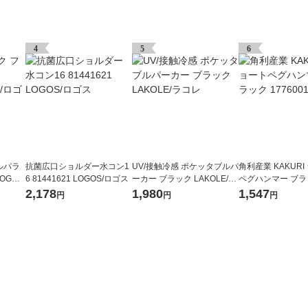
4
5
6
ルパラ
抗菌広口ショルダー水コン1
UV/接触冷感 ポケッタブルパ
角利産業 KAKUR
OGOS/
6 81441621 LOGOS/ロゴス
ーカー ブラック LAKOLE/ラ
ペグハンマー ブラッ
コレ
0010 1個
2,178
1,980
1,547
円
円
円