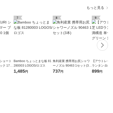
もっと見る
7
8
9
I ショート
Bamboo ちょっとまな板 81
角利産業 携帯用お尻シャワ
【アウトレット】
ク 1776
280003 LOGOS/ロゴス
ーノズル 90463 1セット(3
ランタン 白色 
本)
形4本：別売 グ
1,485
737
899
円
円
円
KL-1000