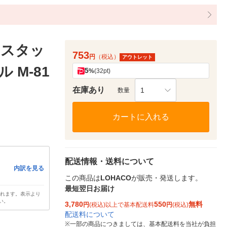
ンスタッ
753
円
（税込）
アウトレット
 M-81
5
%
(32pt)
在庫あり
1
数量
カートに入れる
配送情報・送料について
内訳を見る
この商品は
LOHACO
が販売・発送します。
最短翌日お届け
されます。表示より
い。
3,780
550
無料
円
(税込)以上で基本配送料
円
(税込)
配送料について
※
一部の商品につきましては、基本配送料を当社が負担