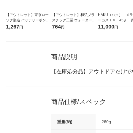
【アウトレット】東京ロー
【アウトレット】和弘プラ
HAKU（ハク） メ
ソク製造 バッテリーポンプ
スチック工業 ウォーターコ
ーカスＩＶ 45ｇ 
黒 単3タイプ 081876 1個
ンテナバッグ10L3枚セット
堂 おまけ付き
1,267
764
11,000
円
円
円
WPB-NWCB-010-3PH 1個
商品説明
【在庫処分品】アウトドアだけで
商品仕様/スペック
重量(約)
260g