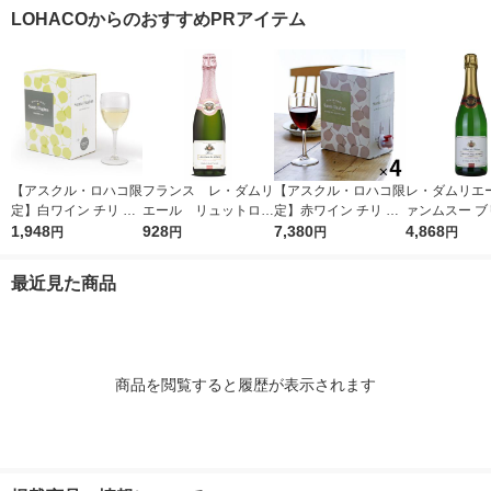
ルサーブワイン 1セッ
本 オリジナル
ン 1000ml 1本 オリジ
白 辛口（イチ
LOHACOからのおすすめPRアイテム
ト(4種×各1本) 赤 白
ナル
泡 オリジナル
【アスクル・ロハコ限
フランス レ・ダムリ
【アスクル・ロハコ限
レ・ダムリエー
定】白ワイン チリ サ
エール リュットロゼ
定】赤ワイン チリ サ
ァンムスー ブ
ンタ レジーナ BIB シ
1,948
スパークリングワイ
928
ンタ レジーナ BIB カ
7,380
ト11°750ml 
4,868
円
円
円
円
ャルドネ 大容量 3L 1
ン ロゼ 辛口 7
ベルネ ソーヴィニヨ
ンス スパーク
個 辛口 オリジナル
50ml 1本 日本酒類
ン 3L 4個 フルボディ
白 辛口 1セッ
最近見た商品
販売 ヴァンムスー
オリジナル
本）（イチオ
商品を閲覧すると履歴が表示されます