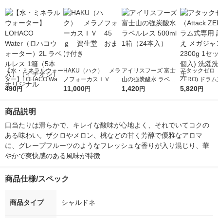
【水・ミネラルウォー
HAKU（ハク） メラ
アイリスフーズ 富士
アタックゼロ（A
ター】LOHACO Wate
ノフォーカスＩＶ 4
山の強炭酸水 ラベル
ZERO) ドラ
r（ロハコウォータ
490
5ｇ 資生堂 おまけ
11,000
レス 500ml 1箱（24
1,420
詰め替え メガ
5,820
円
円
円
円
ー）2L ラベルレス 1
付き
本入）
ボ 2300g 1
箱（5本入）（イチオ
個入) 洗濯洗剤
商品説明
シ） オリジナル
口当たりは滑らかで、キレイな酸味が心地よく、それでいてコクの
ある味わい。ザクロやメロン、桃などの甘く芳醇で優雅なアロマ
に、グレープフルーツのようなフレッシュな香りが入り混じり、華
やかで爽快感のある風味が特徴
商品仕様/スペック
商品タイプ
シャルドネ