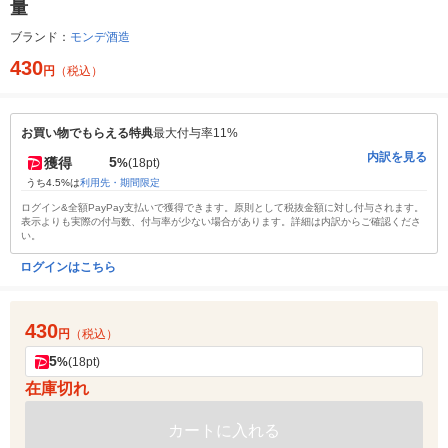
量
ブランド：
モンデ酒造
430
円
（税込）
お買い物でもらえる特典
最大付与率11%
内訳を見る
5
獲得
%
(18pt)
うち4.5%は
利用先・期間限定
ログイン&全額PayPay支払いで獲得できます。原則として税抜金額に対し付与されます。
表示よりも実際の付与数、付与率が少ない場合があります。詳細は内訳からご確認くださ
い。
ログインはこちら
430
円
（税込）
5
%
(18pt)
在庫切れ
カートに入れる