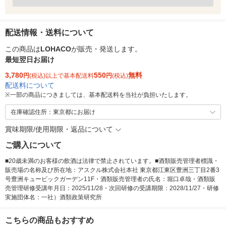
配送情報・送料について
この商品は
LOHACO
が販売・発送します。
最短翌日お届け
3,780
550
無料
円
(税込)以上で基本配送料
円
(税込)
配送料について
※
一部の商品につきましては、基本配送料を当社が負担いたします。
在庫確認住所：東京都にお届け
賞味期限/使用期限・返品について
ご購入について
■20歳未満のお客様の飲酒は法律で禁止されています。■酒類販売管理者標識・
販売場の名称及び所在地：アスクル株式会社本社 東京都江東区豊洲三丁目2番3
号豊洲キュービックガーデン11F・酒類販売管理者の氏名：堀口卓哉・酒類販
売管理研修受講年月日：2025/11/28・次回研修の受講期限：2028/11/27・研修
実施団体名：一社）酒類政策研究所
こちらの商品もおすすめ