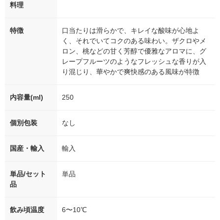
料理
特徴
口当たりは滑らかで、キレイな酸味が心地よ
く、それでいてコクのある味わい。ザクロやメ
ロン、桃などの甘く芳醇で優雅なアロマに、グ
レープフルーツのようなフレッシュな香りが入
り混じり、華やかで爽快感のある風味が特徴
内容量(ml)
250
個別包装
なし
国産・輸入
輸入
単品/セット
単品
品
飲み頃温度
6〜10℃