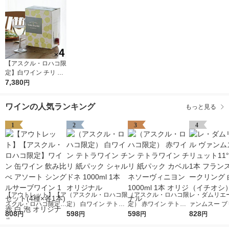
【アスクル・ロハコ限
定】白ワイン チリ サ
ンタ レジーナ BIB シ
7,380
円
ャルドネ 3L 4個 辛口
オリジナル
ワインの人気ランキング
もっと見る
1
2
3
4
【アウトレット】【ア
（アスクル・ロハコ限
（アスクル・ロハコ限
レ・ダムリエー
スクル・ロハコ限定】
定） 白ワイン テトラ
定） 赤ワイン テトラ
ァンムスー ブ
ワイン 缶ワイン 飲み
808
ワイン チリ 紙パック
598
ワイン チリ 紙パック
598
ト11°750ml 
828
円
円
円
円
比べ アソート シング
シャルドネ 1000ml 1
カベルネソーヴィニヨ
ンス スパーク