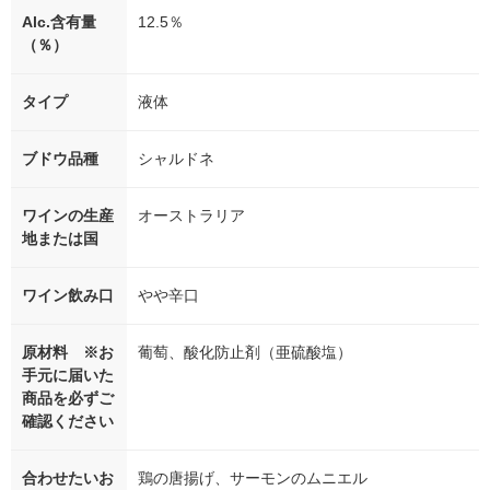
Alc.含有量
12.5％
（％）
タイプ
液体
ブドウ品種
シャルドネ
ワインの生産
オーストラリア
地または国
ワイン飲み口
やや辛口
原材料 ※お
葡萄、酸化防止剤（亜硫酸塩）
手元に届いた
商品を必ずご
確認ください
合わせたいお
鶏の唐揚げ、サーモンのムニエル