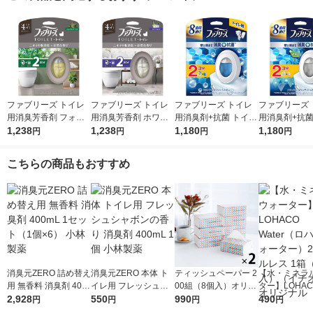
ファブリーズ トイレ
ファブリーズ トイレ
ファブリーズ トイレ
ファブリーズ 
用消臭芳香剤 フォレ
用消臭芳香剤 ホワイ
用消臭剤+抗菌 トイレ
用消臭剤+抗菌
スト＆シダーウッドの
1,238
トムスクの香り 6.3m
1,238
用 置き型 ウルトラ・
1,180
用 置き型 ナ
1,180
円
円
円
円
香り 6.3mL 1パック
L 1パック（本体+詰替
フレッシュ・シャボン
ル・マウンテ
（本体+詰替1個） P
1個） P＆G
1パック（本体+詰替1
1パック（本体
こちらの商品もおすすめ
＆G
個） P＆G
個） P＆G
消臭元ZERO 詰め替え
消臭元ZERO 本体 ト
ティッシュペーパー 2
【水・ミネラ
用 無香料 消臭剤 400
イレ用 フレッシュシ
00組（8個入）オリジ
ター】LOHACO
mL 1セット（1個×6）
2,928
ャボンの香り 消臭剤
550
ナルソフトパックティ
990
r（ロハコウォ
490
円
円
円
円
小林製薬
400mL 1個 小林製薬
ッシュ ミニ（PEFC認
ー）2L ラベル