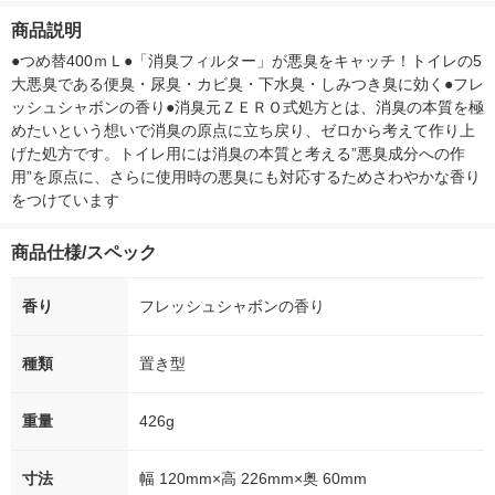
証紙） 1セット（2パ
箱（5本入）
商品説明
ック） アスクル（イ
シ） オリジナ
チオシ） オリジナル
●つめ替400ｍＬ●「消臭フィルター」が悪臭をキャッチ！トイレの5
大悪臭である便臭・尿臭・カビ臭・下水臭・しみつき臭に効く●フレ
ッシュシャボンの香り●消臭元ＺＥＲＯ式処方とは、消臭の本質を極
めたいという想いで消臭の原点に立ち戻り、ゼロから考えて作り上
げた処方です。トイレ用には消臭の本質と考える”悪臭成分への作
用”を原点に、さらに使用時の悪臭にも対応するためさわやかな香り
をつけています
商品仕様/スペック
香り
フレッシュシャボンの香り
種類
置き型
重量
426g
寸法
幅 120mm×高 226mm×奥 60mm