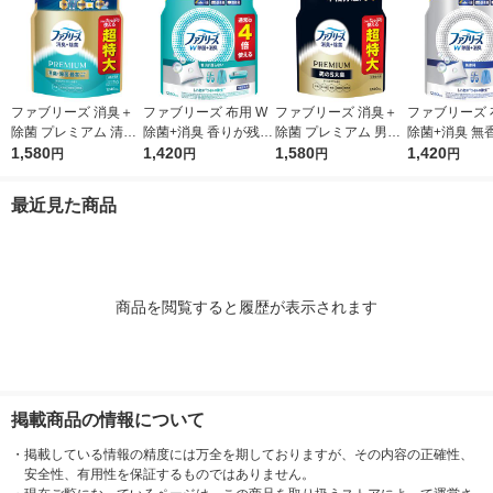
ファブリーズ 消臭＋
ファブリーズ 布用 W
ファブリーズ 消臭＋
ファブリーズ 
除菌 プレミアム 清潔
除菌+消臭 香りが残ら
除菌 プレミアム 男の
除菌+消臭 無
なランドリーの香り
1,580
ない 詰め替え 特大 12
1,420
5大臭クールアクア 詰
1,580
ルコール成分入
1,420
円
円
円
円
詰め替え 1240mL 1
80mL 消臭スプレー P
め替え 1240mL 1個
め替え 特大 12
個 P＆Gジャパン合
＆G
P＆Gジャパン合同会
消臭スプレー 
最近見た商品
同会社
社
商品を閲覧すると履歴が表示されます
掲載商品の情報について
・
掲載している情報の精度には万全を期しておりますが、その内容の正確性、
安全性、有用性を保証するものではありません。