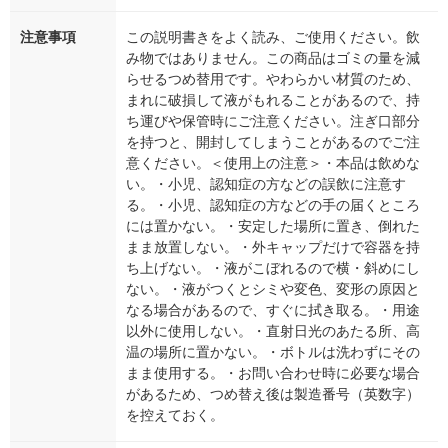
注意事項
この説明書きをよく読み、ご使用ください。飲
み物ではありません。この商品はゴミの量を減
らせるつめ替用です。やわらかい材質のため、
まれに破損して液がもれることがあるので、持
ち運びや保管時にご注意ください。注ぎ口部分
を持つと、開封してしまうことがあるのでご注
意ください。＜使用上の注意＞・本品は飲めな
い。・小児、認知症の方などの誤飲に注意す
る。・小児、認知症の方などの手の届くところ
には置かない。・安定した場所に置き、倒れた
まま放置しない。・外キャップだけで容器を持
ち上げない。・液がこぼれるので横・斜めにし
ない。・液がつくとシミや変色、変形の原因と
なる場合があるので、すぐに拭き取る。・用途
以外に使用しない。・直射日光のあたる所、高
温の場所に置かない。・ボトルは洗わずにその
まま使用する。・お問い合わせ時に必要な場合
があるため、つめ替え後は製造番号（英数字）
を控えておく。