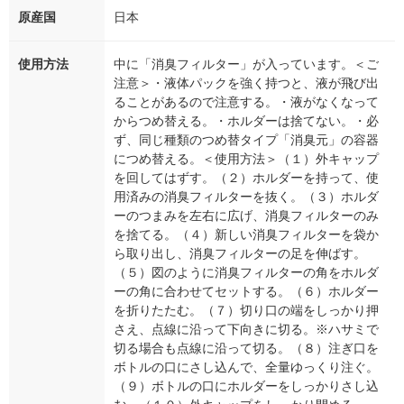
原産国
日本
使用方法
中に「消臭フィルター」が入っています。＜ご
注意＞・液体パックを強く持つと、液が飛び出
ることがあるので注意する。・液がなくなって
からつめ替える。・ホルダーは捨てない。・必
ず、同じ種類のつめ替タイプ「消臭元」の容器
につめ替える。＜使用方法＞（１）外キャップ
を回してはずす。（２）ホルダーを持って、使
用済みの消臭フィルターを抜く。（３）ホルダ
ーのつまみを左右に広げ、消臭フィルターのみ
を捨てる。（４）新しい消臭フィルターを袋か
ら取り出し、消臭フィルターの足を伸ばす。
（５）図のように消臭フィルターの角をホルダ
ーの角に合わせてセットする。（６）ホルダー
を折りたたむ。（７）切り口の端をしっかり押
さえ、点線に沿って下向きに切る。※ハサミで
切る場合も点線に沿って切る。（８）注ぎ口を
ボトルの口にさし込んで、全量ゆっくり注ぐ。
（９）ボトルの口にホルダーをしっかりさし込