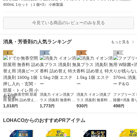
400mL 1セット（１個×3） 小林製薬
今見ている商品のレビューのみを見る
消臭・芳香剤の人気ランキング
もっと見る
1
2
3
4
ドでか無香空間 部屋
消臭力 イオン消臭プ
消臭力 イオン消臭プ
ファブリーズ 
用 無香料 詰め替え用
ラス 消臭剤 無香料 詰
ラス 消臭剤 無香料 詰
除菌+消臭 香
消臭ビーズ 消臭剤 16
1,018
め替え 特大 1.5kg 2個
1,773
め替え 特大 1.5kg 1個
930
ない 本体 370
498
円
円
円
円
00g 1個 押し入れ・玄
エステー
エステー
スプレー P＆
関・部屋・トイレ用
LOHACOからのおすすめPRアイテム
小林製薬