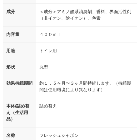
成分
＜成分＞アミノ酸系消臭剤、香料、界面活性剤
（非イオン、陰イオン）、色素
内容量
４００ｍｌ
用途
トイレ用
形状
丸型
効果持続期間
約１．５ヶ月〜３ヶ月間持続します。（持続期
間は使用環境により異なります）
本体/詰め替
詰め替え
え（生活用
品）
名称
フレッシュシャボン