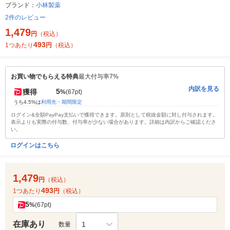
ブランド：
小林製薬
2件のレビュー
1,479
円
（税込）
493
1つあたり
円
（税込）
お買い物でもらえる特典
最大付与率7%
内訳を見る
5
獲得
%
(67pt)
うち4.5%は
利用先・期間限定
ログイン&全額PayPay支払いで獲得できます。原則として税抜金額に対し付与されます。
表示よりも実際の付与数、付与率が少ない場合があります。詳細は内訳からご確認くださ
い。
ログインはこちら
1,479
円
（税込）
493
1つあたり
円
（税込）
5
%
(67pt)
在庫あり
1
数量