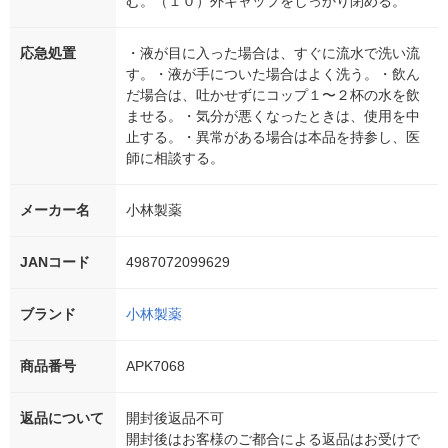
む。（１０）外キャップをしっかり閉める。
応急処置
・液が目に入った場合は、すぐに流水で洗い流
す。・液が手についた場合はよく洗う。・飲ん
だ場合は、吐かせずにコップ１〜２杯の水を飲
ませる。・気分が悪くなったときは、使用を中
止する。・異常がある場合は本品を持参し、医
師に相談する。
メーカー名
小林製薬
JANコード
4987072099629
ブランド
小林製薬
商品番号
APK7068
返品について
開封後返品不可
開封後はお客様のご都合による返品はお受けで