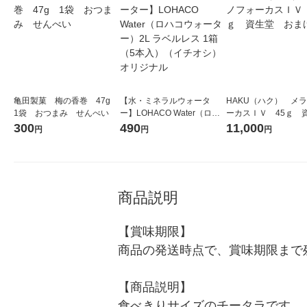
亀田製菓 梅の香巻 47g
【水・ミネラルウォータ
HAKU（ハク） メ
1袋 おつまみ せんべい
ー】LOHACO Water（ロハ
ーカスＩＶ 45ｇ 
コウォーター）2L ラベルレ
堂 おまけ付き
300
490
11,000
円
円
円
ス 1箱（5本入）（イチオ
シ） オリジナル
商品説明
【賞味期限】

商品の発送時点で、賞味期限まで残
【商品説明】

食べきりサイズのチータラです。　ok