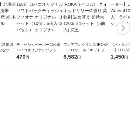
【新米切
ティッシュペーパー 150組
フレアフレグランス IROKA
【水・ミネラル
ななつぼ
ロハコオリジナルソフトパ
（イロカ） ネイキッドリリ
ー】LOHACO Wa
袋 令和7年産
ックティッシュ フィオナ オ
ーの香り 柔軟剤 詰め替え 超
1箱（20本入
470
6,582
1,450
円
円
円
ジナル
リジナル 1セット（10個：
特大 1200ml 1セット（5個
（イチオシ） 
5個入×2パック） オリジナ
入) 花王
ル