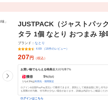
JUSTPACK（ジャストパッ
タラ 1個 なとり おつまみ 珍
なとり
ブランド：
4.69 （16件のレビュー）
207
円
（税込）
お買い物でもらえる特典
最大付与率7%
5
獲得
%
(8pt)
うち4.5%は
利用先・期間限定
ログイン&全額PayPay支払いで獲得できます。原則として税抜金額に対し付与
も実際の付与数、付与率が少ない場合があります。詳細は内訳からご確認くださ
ログインはこちら