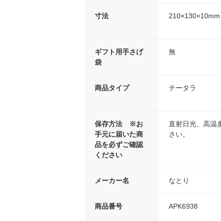
寸法
210×130×10mm
ギフト用手さげ
無
袋
商品タイプ
チータラ
保存方法 ※お
直射日光、高温
手元に届いた商
さい。
品を必ずご確認
ください
メーカー名
なとり
商品番号
APK6938