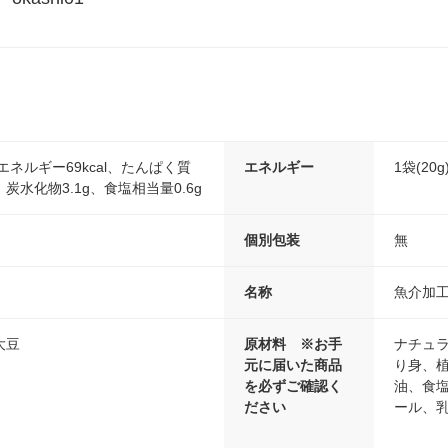
り:エネルギー69kcal、たんぱく質
エネルギー
1袋(20
g、炭水化物3.1g、食塩相当量0.6g
個別包装
無
名称
魚介加
大豆
原材料 ※お手
ナチュラ
元に届いた商品
り身、植
を必ずご確認く
油、食
ださい
ール、乳