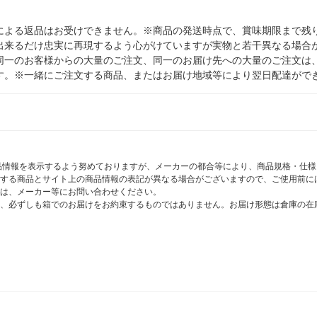
による返品はお受けできません。※商品の発送時点で、賞味期限まで残り
出来るだけ忠実に再現するよう心がけていますが実物と若干異なる場合
同一のお客様からの大量のご注文、同一のお届け先への大量のご注文は
す。※一緒にご注文する商品、またはお届け地域等により翌日配達がで
商品情報を表示するよう努めておりますが、メーカーの都合等により、商品規格・仕
する商品とサイト上の商品情報の表記が異なる場合がございますので、ご使用前に
は、メーカー等にお問い合わせください。
、必ずしも箱でのお届けをお約束するものではありません。お届け形態は倉庫の在