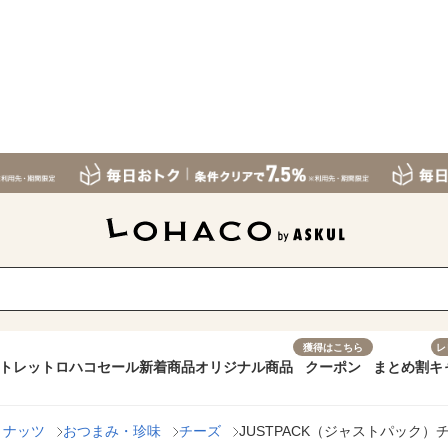
獲得はこちら
レ
トレット
ロハコセール
新着商品
オリジナル商品
クーポン
まとめ割
キ
・ナッツ
おつまみ・珍味
チーズ
JUSTPACK（ジャストパック）チ