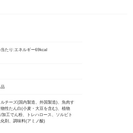
g)当たり:エネルギー69kcal
工品
ルチーズ(国内製造、外国製造)、魚肉す
物性たん白(小麦・大豆を含む)、植物
塩/加工でん粉、トレハロース、ソルビト
化剤、調味料(アミノ酸)