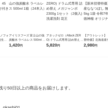
ラノフォ
アイリスフーズ 富士山の強
アタックゼロ（Attack ZER
【アウトレット】
資生
炭酸水 ラベルレス 500ml 1
O) ドラム式専用 詰め替え メ
替特価】北海道産
箱（24本入）
ガジャンボ 2300g 1セット
し 無洗米 5kg 1
1,420
5,820
2,980
円
円
円
（2個入) 洗濯洗剤 花王
米 木徳神糧 オリ
り50日以上の商品をお届けします。

ashi01