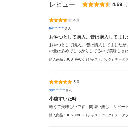
レビュー
4.69
（
4.0
fre********
さん
おやつとして購入。昔は購入してまし
おやつとして購入。 昔は購入してましたが
の量は多めでしっかりしてるので美味しさ
購入商品：JUSTPACK（ジャストパック）チータ
5.0
spr********
さん
小腹すいた時
軽くて美味しいです 間違い無し リピー
購入商品：JUSTPACK（ジャストパック）チータ