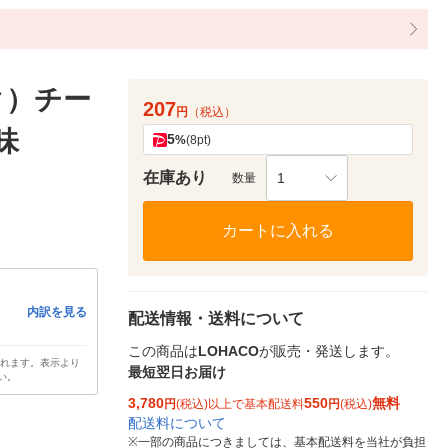
ク）チー
207
円
（税込）
味
5
%
(8pt)
在庫あり
1
数量
カートに入れる
内訳を見る
配送情報・送料について
この商品は
LOHACO
が販売・発送します。
されます。表示より
最短翌日お届け
い。
3,780
550
無料
円
(税込)以上で基本配送料
円
(税込)
配送料について
※
一部の商品につきましては、基本配送料を当社が負担