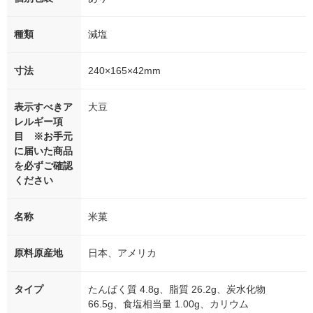
種類
減塩
寸法
240×165×42mm
表示すべきア
大豆
レルギー項
目 ※お手元
に届いた商品
を必ずご確認
ください
名称
米菓
原料原産地
日本、アメリカ
タイプ
たんぱく質 4.8g、脂質 26.2g、炭水化物
66.5g、食塩相当量 1.00g、カリウム