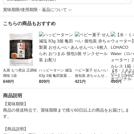
賞味期限/使用期限・返品について
こちらの商品もおすすめ
丸善 もつ煮込 正調味
ハッピーターン 減塩
ベビー菓子 せんべい
【水・ミネラ
噌味 1袋
83g 3個 亀田製菓 お
個包装 赤ちゃんせん
ター】LOHACO
648
せんべい あられ おつ
809
べい 6枚入 1個 サンク
421
r（ロハコウォ
490
円
円
円
円
まみ 個包装 お配り
ゼール
ー）2L ラベル
箱（5本入）
商品説明
シ） オリジナ
【賞味期限】

商品の発送時点で、賞味期限まで残り60日以上の商品をお届けしま
す。

【商品説明】
