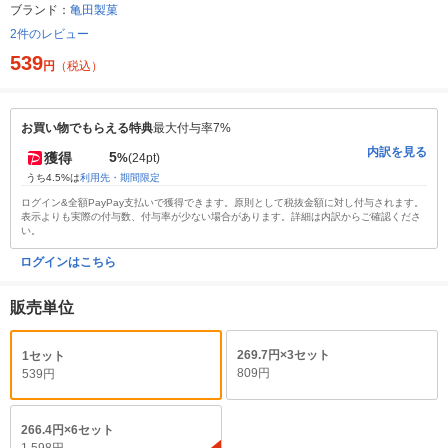
ブランド：
亀田製菓
2件のレビュー
539
円
（税込）
お買い物でもらえる特典
最大付与率7%
内訳を見る
5
獲得
%
(24pt)
うち4.5%は
利用先・期間限定
ログイン&全額PayPay支払いで獲得できます。原則として税抜金額に対し付与されます。
表示よりも実際の付与数、付与率が少ない場合があります。詳細は内訳からご確認くださ
い。
ログインはこちら
販売単位
269.7円×3セット
1セット
809円
539円
266.4円×6セット