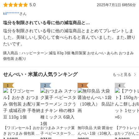
5.0
2025年7月1日 6時56分
kit********
さん
塩分を制限されている母に他の減塩商品と…
塩分を制限されている母に他の減塩商品とまとめてプレゼントしま
した。美味しいし安心して食べられると喜んでいました。また､贈り
たいです。
購入商品：ハッピーターン 減塩 83g 3個 亀田製菓 おせんべい あられ おつまみ
個包装 お配り
せんべい・米菓の人気ランキング
もっと見る
1
2
3
4
【ワゴンセール】おか
おつまみ スナック菓
無印良品 大袋 醤油せ
【アウトレット
き おつまみ 個包装 お
子 ベビースターラー
んべい 1袋（10枚入）
gカップがん