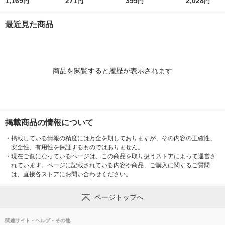
配り菓子 成城石井 手
1,169
メン コクうまチキン
271
良品計画
399
味 1セット 1
2,028
円
円
円
円
巻納豆 110g 1個
柿の種3種ミックス 6
（1個×6）
袋入 1個
最近見た商品
商品を閲覧すると履歴が表示されます
掲載商品の情報について
・
掲載している情報の精度には万全を期しておりますが、その内容の正確性、
安全性、有用性を保証するものではありません。
・
現在ご覧になっているページは、この商品を取り扱うストアによって運営さ
れています。ページに記載されている内容や商品、ご購入に関するご質問
は、直接各ストアにお問い合わせください。
ページトップへ
関連サイト・ヘルプ・その他