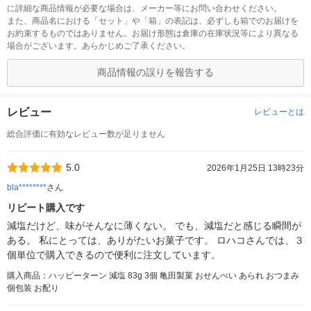
に詳細な商品情報が必要な場合は、メーカー等にお問い合わせください。
また、商品名における「セット」や「箱」の表記は、必ずしも箱でのお届けを
お約束するものではありません。お届け形態は倉庫の在庫状況等により異なる
場合がございます。あらかじめご了承ください。
商品情報の誤りを報告する
レビュー
レビューとは
総合評価に有効なレビュー数が足りません
5.0
2026年1月25日 13時23分
bla********
さん
リピート購入です
減塩だけど、味がそんなに薄くない。 でも、減塩だと感じる瞬間が
ある。 私にとっては、ありがたいお菓子です。 ロハコさんでは、３
個単位で購入できるので便利に注文しています。
購入商品：ハッピーターン 減塩 83g 3個 亀田製菓 おせんべい あられ おつまみ
個包装 お配り