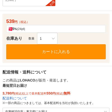
1,598円
お得
539
円
（税込）
5
%
(24pt)
在庫あり
1
数量
カートに入れる
配送情報・送料について
この商品は
LOHACO
が販売・発送します。
最短翌日お届け
3,780
550
無料
円
(税込)以上で基本配送料
円
(税込)
配送料について
※
一部の商品につきましては、基本配送料を当社が負担いたします。
在庫確認住所：東京都にお届け