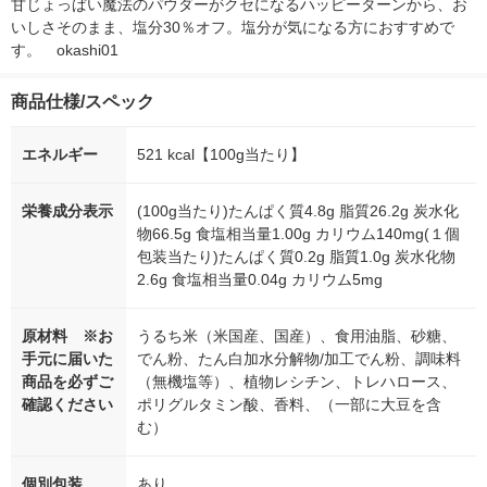
甘じょっぱい魔法のパウダーがクセになるハッピーターンから、お
いしさそのまま、塩分30％オフ。塩分が気になる方におすすめで
す。　okashi01
商品仕様/スペック
エネルギー
521 kcal【100g当たり】
栄養成分表示
(100g当たり)たんぱく質4.8g 脂質26.2g 炭水化
物66.5g 食塩相当量1.00g カリウム140mg(１個
包装当たり)たんぱく質0.2g 脂質1.0g 炭水化物
2.6g 食塩相当量0.04g カリウム5mg
原材料 ※お
うるち米（米国産、国産）、食用油脂、砂糖、
手元に届いた
でん粉、たん白加水分解物/加工でん粉、調味料
商品を必ずご
（無機塩等）、植物レシチン、トレハロース、
確認ください
ポリグルタミン酸、香料、（一部に大豆を含
む）
個別包装
あり