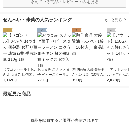
今見ている商品のレビューのみを見る
せんべい・米菓の人気ランキング
もっと見る
1
2
3
4
【ワゴンセール】おか
おつまみ スナック菓
無印良品 大袋 醤油せ
【アウトレット
き おつまみ 個包装 お
子 ベビースターラー
んべい 1袋（10枚入）
gカップがん
配り菓子 成城石井 手
1,169
メン コクうまチキン
271
良品計画
399
味 1セット 1
2,028
円
円
円
円
巻納豆 110g 1個
柿の種3種ミックス 6
（1個×6）
袋入 1個
最近見た商品
商品を閲覧すると履歴が表示されます