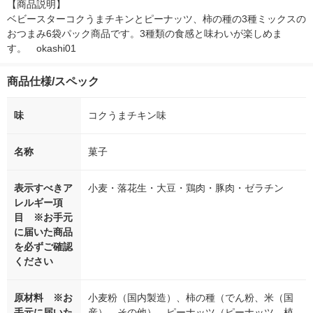
【商品説明】

ベビースターコクうまチキンとピーナッツ、柿の種の3種ミックスの
おつまみ6袋パック商品です。3種類の食感と味わいが楽しめま
す。　okashi01
商品仕様/スペック
味
コクうまチキン味
名称
菓子
表示すべきア
小麦・落花生・大豆・鶏肉・豚肉・ゼラチン
レルギー項
目 ※お手元
に届いた商品
を必ずご確認
ください
原材料 ※お
小麦粉（国内製造）、柿の種（でん粉、米（国
手元に届いた
産）、その他）、ピーナッツ（ピーナッツ、植