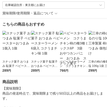
在庫確認住所：東京都にお届け
賞味期限/使用期限・返品について
こちらの商品もおすすめ
スナック菓子 おつま
スナック菓子 駄菓子
ベビースターラーメ
三幸の柿の種
み 駄菓子 ベビースタ
おつまみ ベビースタ
ン コクうまチキン柿
塩 106g 1袋
ーおつまみ 1個入 1個
289
ーラーメン 6袋入 コ
289
の種3種ミックス6P
766
柿ピー おつま
299
円
円
円
円
クうまチキン味 1個
3袋 おやつカンパニ
装 小分け
ー おつまみ スナッ
商品説明
ク菓子
【賞味期限】

商品の発送時点で、賞味期限まで残り50日以上の商品をお届けしま
す。
