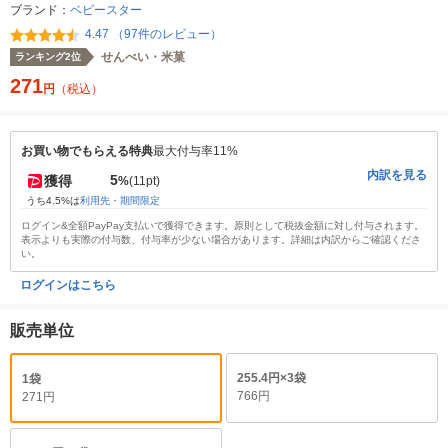
ブランド：
ベビースター
4.47 （97件のレビュー）
せんべい・米菓
ランキング2位
271
円
（税込）
お買い物でもらえる特典
最大付与率11%
内訳を見る
5
獲得
%
(11pt)
うち4.5%は
利用先・期間限定
ログイン&全額PayPay支払いで獲得できます。原則として税抜金額に対し付与されます。
表示よりも実際の付与数、付与率が少ない場合があります。詳細は内訳からご確認くださ
い。
ログインはこちら
販売単位
255.4円×3袋
1袋
766円
271円