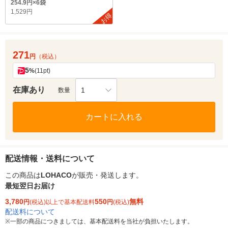
254.9円×6袋
1,529円
お得
271
円
（税込）
5
%
(11pt)
在庫あり
1
数量
カートに入れる
配送情報・送料について
この商品は
LOHACO
が販売・発送します。
最短翌日お届け
3,780
550
無料
円
(税込)以上で基本配送料
円
(税込)
配送料について
※
一部の商品につきましては、基本配送料を当社が負担いたします。