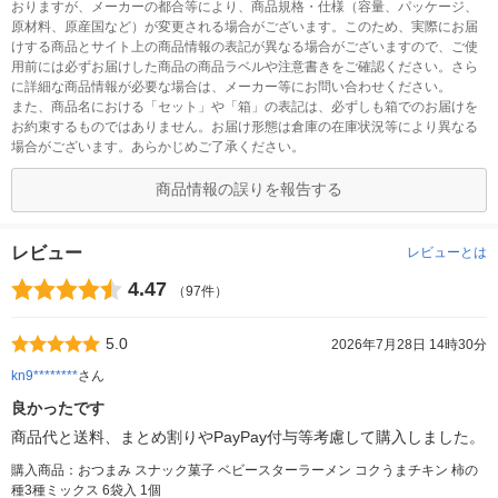
おりますが、メーカーの都合等により、商品規格・仕様（容量、パッケージ、
原材料、原産国など）が変更される場合がございます。このため、実際にお届
けする商品とサイト上の商品情報の表記が異なる場合がございますので、ご使
用前には必ずお届けした商品の商品ラベルや注意書きをご確認ください。さら
に詳細な商品情報が必要な場合は、メーカー等にお問い合わせください。
また、商品名における「セット」や「箱」の表記は、必ずしも箱でのお届けを
お約束するものではありません。お届け形態は倉庫の在庫状況等により異なる
場合がございます。あらかじめご了承ください。
商品情報の誤りを報告する
レビュー
レビューとは
4.47
（97件）
5.0
2026年7月28日 14時30分
kn9********
さん
良かったです
商品代と送料、まとめ割りやPayPay付与等考慮して購入しました。
購入商品：おつまみ スナック菓子 ベビースターラーメン コクうまチキン 柿の
種3種ミックス 6袋入 1個