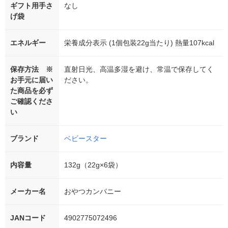
ギフト用手さ
なし
げ袋
エネルギー
栄養成分表示 (1個包装22g当たり) 熱量107kcal
保存方法 ※
直射日光、高温多湿を避け、常温で保存してく
お手元に届い
ださい。
た商品を必ず
ご確認くださ
い
ブランド
ベビースター
内容量
132g（22g×6袋）
メーカー名
おやつカンパニー
JANコード
4902775072496