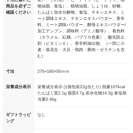
商品を必ずご
物油脂、食塩）、植物油脂、しょうゆ、砂糖、
確認ください
たんぱく加水分解物、食塩、チキンエキス、ミ
ート調味エキス、チキンエキスパウダー、香辛
料、ミート調味パウダー、酵母エキスパウダー/
加工デンプン、調味料（アミノ酸等）、着色料
（カラメル、紅麹、パプリカ色素）、酸化防止
剤（ビタミンＥ）、香辛料抽出物、（一部に小
麦・落花生・大豆・鶏肉・豚肉・ゼラチンを含
む）
寸法
275×160×50ｍｍ
栄養成分表示
栄養成分表示 (1個包装22g当たり) 熱量107kcal
たんぱく質2.1g 脂質4.7g 炭水化物14.3g 食塩相
当量0.46g
ギフトラッピ
なし
ング