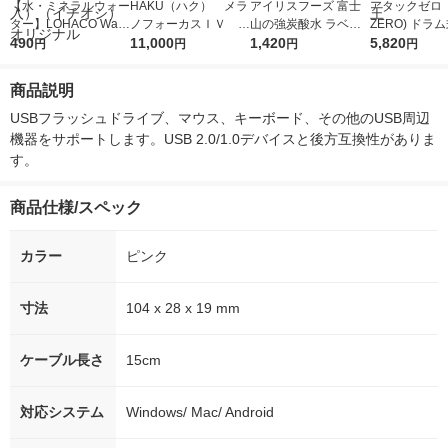
【水・ミネラルウォー
HAKU（ハク） メラ
アイリスフーズ 富士
アタックゼロ（A
ター】LOHACO Wate
ノフォーカスＩＶ 4
山の強炭酸水 ラベル
ZERO) ドラ
r（ロハコウォータ
490
5ｇ 資生堂 おまけ
11,000
レス 500ml 1箱（24
1,420
詰め替え メガ
5,820
円
円
円
円
ー）2L ラベルレス 1
付き
本入）
ボ 2300g 1
箱（5本入）（イチオ
個入) 洗濯洗剤
商品説明
シ） オリジナル
USBフラッシュドライブ、マウス、キーボード、その他のUSB周辺
機器をサポートします。USB 2.0/1.0デバイスと後方互換性がありま
す。
商品仕様/スペック
カラー
ピンク
寸法
104 x 28 x 19 mm
ケーブル長さ
15cm
対応システム
Windows/ Mac/ Android