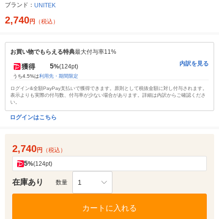
ブランド：
UNITEK
2,740
円
（税込）
お買い物でもらえる特典
最大付与率11%
内訳を見る
5
獲得
%
(124pt)
うち4.5%は
利用先・期間限定
ログイン&全額PayPay支払いで獲得できます。原則として税抜金額に対し付与されます。
表示よりも実際の付与数、付与率が少ない場合があります。詳細は内訳からご確認くださ
い。
ログインはこちら
2,740
円
（税込）
5
%
(124pt)
在庫あり
1
数量
カートに入れる