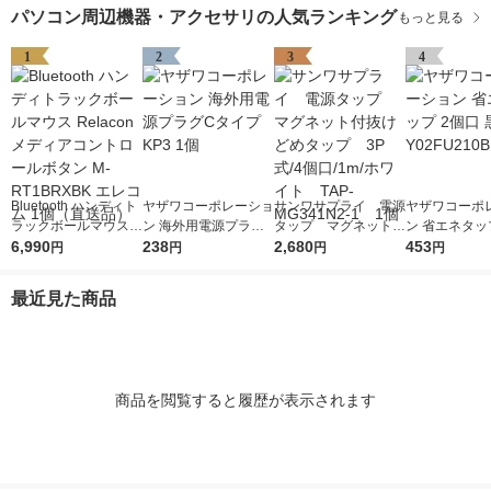
パソコン周辺機器・アクセサリの人気ランキング
もっと見る
1
2
3
4
Bluetooth ハンディト
ヤザワコーポレーショ
サンワサプライ 電源
ヤザワコーポ
ラックボールマウス R
ン 海外用電源プラグC
タップ マグネット付
ン 省エネタッ
elacon メディアコン
6,990
タイプ KP3 1個
238
抜けどめタップ 3P
2,680
口 黒 Y02FU2
453
円
円
円
円
トロールボタン M-RT
式/4個口/1m/ホワイ
個
1BRXBK エレコム 1
ト TAP-MG341N2-1
最近見た商品
個（直送品）
1個
商品を閲覧すると履歴が表示されます