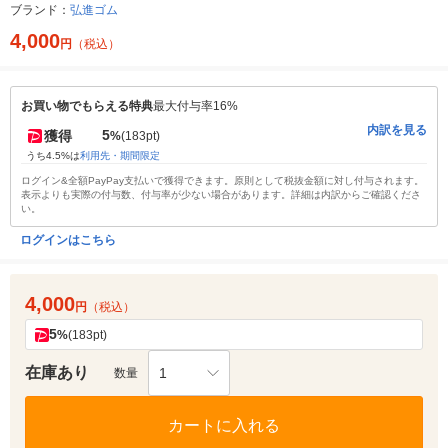
ブランド：
弘進ゴム
4,000
円
（税込）
お買い物でもらえる特典
最大付与率16%
内訳を見る
5
獲得
%
(183pt)
うち4.5%は
利用先・期間限定
ログイン&全額PayPay支払いで獲得できます。原則として税抜金額に対し付与されます。
表示よりも実際の付与数、付与率が少ない場合があります。詳細は内訳からご確認くださ
い。
ログインはこちら
4,000
円
（税込）
5
%
(183pt)
在庫あり
1
数量
カートに入れる