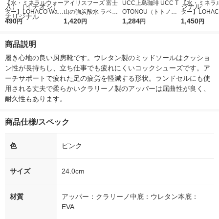
【水・ミネラルウォー
アイリスフーズ 富士
UCC上島珈琲 UCC T
【水・ミネラ
ター】LOHACO Wate
山の強炭酸水 ラベル
OTONOU（トトノ
ター】LOHACO
r（ロハコウォータ
490
レス 500ml 1箱（24
1,420
ウ） by BLACK無糖 5
1,284
r 410ml 1箱
1,450
円
円
円
円
ー）2L ラベルレス 1
本入）
00ml 1セット（6本）
入）ラベルレ
箱（5本入）（イチオ
オシ） オリジ
商品説明
シ） オリジナル
履き心地の良い厨房靴です。ウレタン製のミッドソールはクッショ
ン性が長持ちし、立ち仕事でも疲れにくいコックシューズです。ア
ーチサポートで疲れた足の疲労を軽減する形状。ランドセルにも使
用される丈夫で柔らかいクラリーノ製のアッパーは屈曲性が良く、
耐久性もあります。
商品仕様/スペック
色
ピンク
サイズ
24.0cm
材質
アッパー：クラリーノ中底：ウレタン本底：
EVA