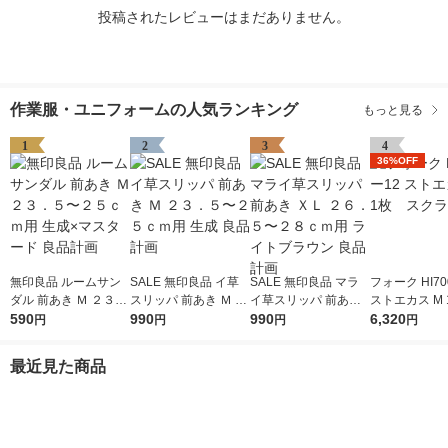
投稿されたレビューはまだありません。
作業服・ユニフォームの人気ランキング
もっと見る
1
2
3
4
36%OFF
無印良品 ルームサン
SALE 無印良品 イ草
SALE 無印良品 マラ
フォーク HI70
ダル 前あき Ｍ ２３．
スリッパ 前あき Ｍ ２
イ草スリッパ 前あき
ストエカス M
５〜２５ｃｍ用 生成×
590
３．５〜２５ｃｍ用
990
ＸＬ ２６．５〜２８
990
クラブ
6,320
円
円
円
円
マスタード 良品計画
生成 良品計画
ｃｍ用 ライトブラウ
ン 良品計画
最近見た商品