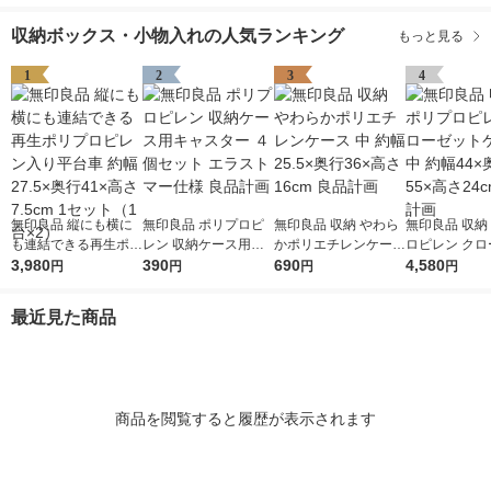
収納ボックス・小物入れの人気ランキング
もっと見る
1
2
3
4
無印良品 縦にも横に
無印良品 ポリプロピ
無印良品 収納 やわら
無印良品 収納
も連結できる再生ポリ
レン 収納ケース用キ
かポリエチレンケース
ロピレン クロ
プロピレン入り平台車
3,980
ャスター ４個セット
390
中 約幅25.5×奥行36×
690
トケース 中 約幅44×
4,580
円
円
円
円
約幅27.5×奥行41×高
エラストマー仕様 良
高さ16cm 良品計画
奥行55×高さ2
さ7.5cm 1セット（1
品計画
品計画
最近見た商品
台×2）
商品を閲覧すると履歴が表示されます