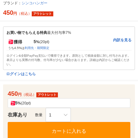
ブランド：
シンコハンガー
450
円
（税込）
アウトレット
お買い物でもらえる特典
最大付与率7%
内訳を見る
5
獲得
%
(20pt)
うち4.5%は
利用先・期間限定
ログイン&全額PayPay支払いで獲得できます。原則として税抜金額に対し付与されます。
表示よりも実際の付与数、付与率が少ない場合があります。詳細は内訳からご確認くださ
い。
ログインはこちら
450
円
（税込）
アウトレット
5
%
(20pt)
在庫あり
1
数量
カートに入れる