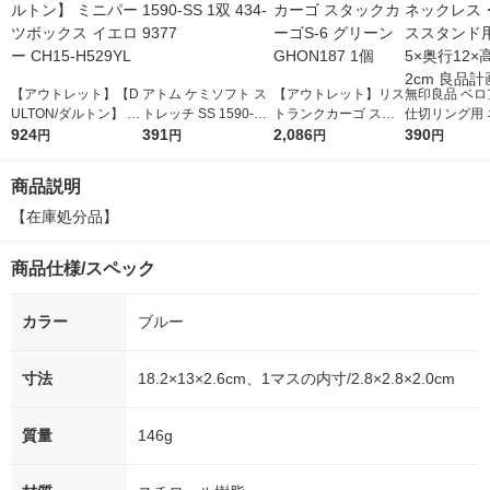
【アウトレット】【D
アトム ケミソフト ス
【アウトレット】リス
無印良品 ベロ
ULTON/ダルトン】 ミ
トレッチ SS 1590-SS
トランクカーゴ スタ
仕切リング用 
ニパーツボックス イ
924
1双 434-9377
391
ックカーゴS-6 グリー
2,086
レス・ピアス
390
円
円
円
円
エロー CH15-H529YL
ン GHON187 1個
用 約幅5×奥行
さ2cm 良品計
商品説明
【在庫処分品】
商品仕様/スペック
カラー
ブルー
寸法
18.2×13×2.6cm、1マスの内寸/2.8×2.8×2.0cm
質量
146g