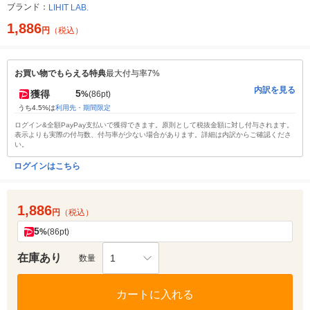
ブランド：
LIHIT LAB.
1,886
円
（税込）
お買い物でもらえる特典
最大付与率7%
内訳を見る
5
獲得
%
(86pt)
うち4.5%は
利用先・期間限定
ログイン&全額PayPay支払いで獲得できます。原則として税抜金額に対し付与されます。
表示よりも実際の付与数、付与率が少ない場合があります。詳細は内訳からご確認くださ
い。
ログインはこちら
1,886
円
（税込）
5
%
(86pt)
在庫あり
1
数量
カートに入れる