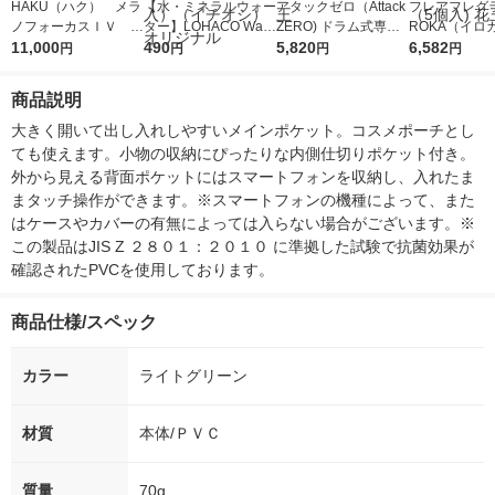
HAKU（ハク） メラ
【水・ミネラルウォー
アタックゼロ（Attack
フレアフレグラ
ノフォーカスＩＶ 4
ター】LOHACO Wate
ZERO) ドラム式専用
ROKA（イロ
5ｇ 資生堂 おまけ
11,000
r（ロハコウォータ
490
詰め替え メガジャン
5,820
イキッドリリ
6,582
円
円
円
円
付き
ー）2L ラベルレス 1
ボ 2300g 1セット（2
柔軟剤 詰め替
箱（5本入）（イチオ
個入) 洗濯洗剤 花王
大 1200ml 
商品説明
シ） オリジナル
（5個入) 花王
大きく開いて出し入れしやすいメインポケット。コスメポーチとし
ても使えます。小物の収納にぴったりな内側仕切りポケット付き。
外から見える背面ポケットにはスマートフォンを収納し、入れたま
まタッチ操作ができます。※スマートフォンの機種によって、また
はケースやカバーの有無によっては入らない場合がございます。※
この製品はJIS Z ２８０１：２０１０ に準拠した試験で抗菌効果が
確認されたPVCを使用しております。
商品仕様/スペック
カラー
ライトグリーン
材質
本体/ＰＶＣ
質量
70g