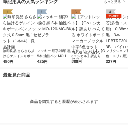
筆記用具の人気ランキング
もっと見る
1
2
3
4
9%OFF
無印良品 さらさら描
マッキー 細字/極細 黒
【アウトレット】【G
フリクション
けるゲルインキボール
5本 油性ペン MO-120
oエシカル】訳あり ぺ
色・スリム用) 
ペン ノック式 0.5mm
480
-MC-BK ゼブラ
425
んてる ホワイトボー
588
mm 黒 3本 
327
円
円
円
円
黒 1セット（1本×4）
ドマーカーノックル中
RF30UF-3
良品計画
字6色セット EMWLM-
ット
最近見た商品
6MOS 1セット
商品を閲覧すると履歴が表示されます