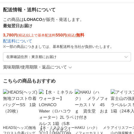
配送情報・送料について
この商品は
LOHACO
が販売・発送します。
最短翌日お届け
3,780
550
無料
円
(税込)以上で基本配送料
円
(税込)
配送料について
※
一部の商品につきましては、基本配送料を当社が負担いたします。
在庫確認住所：東京都にお届け
賞味期限/使用期限・返品について
こちらの商品もおすすめ
HEADS(ヘッズ)無地
【水・ミネラルウォー
HAKU（ハク） メラ
アイリスフーズ
フロスト巾着バッグー
ター】LOHACO Wate
ノフォーカスＩＶ 4
山の強炭酸水 