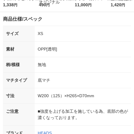
SS 1袋（20枚）
1,338
r（ロハコウォータ
490
5ｇ 資生堂 おまけ
11,000
レス 500ml 1
1,420
円
円
円
円
ー）2L ラベルレス 1
付き
本入）
箱（5本入）（イチオ
商品仕様/スペック
シ） オリジナル
サイズ
XS
素材
OPP[透明]
柄/模様
無地
マチタイプ
底マチ
寸法
W200（125）×H265×D70mm
ご注意
■強度を上げる加工を施している為、底部の色が
濃くなっております。
ブランド
HEADS