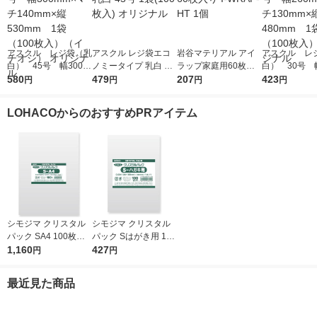
アスクル レジ袋（乳
アスクル レジ袋エコ
岩谷マテリアル アイ
アスクル レ
白） 45号 幅300m
ノミータイプ 乳白 45
ラップ家庭用60枚入
白） 30号 幅
m×マチ140mm×縦53
580
号 1袋(100枚入) オリ
479
り I-WRAP-HT 1個
207
m×マチ130m
423
円
円
円
円
0mm 1袋（100枚
ジナル
0mm 1袋（1
入）（イチオシ） オ
入） オリジ
LOHACOからのおすすめPRアイテム
リジナル
シモジマ クリスタル
シモジマ クリスタル
パック SA4 100枚入 6
パック Sはがき用 100
739200 1袋(100枚入)
1,160
枚入 6751700 1袋(10
427
円
円
0枚入)
最近見た商品