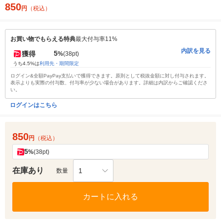
850
円
（税込）
お買い物でもらえる特典
最大付与率11%
内訳を見る
5
獲得
%
(38pt)
うち4.5%は
利用先・期間限定
ログイン&全額PayPay支払いで獲得できます。原則として税抜金額に対し付与されます。
表示よりも実際の付与数、付与率が少ない場合があります。詳細は内訳からご確認くださ
い。
ログインはこちら
850
円
（税込）
5
%
(38pt)
在庫あり
1
数量
カートに入れる