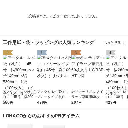
投稿されたレビューはまだありません。
工作用紙・袋・ラッピングの人気ランキング
もっと見る
1
2
3
4
アスクル レジ袋（乳
アスクル レジ袋エコ
岩谷マテリアル アイ
アスクル レ
白） 45号 幅300m
ノミータイプ 乳白 45
ラップ家庭用60枚入
白） 30号 幅
m×マチ140mm×縦53
580
号 1袋(100枚入) オリ
479
り I-WRAP-HT 1個
207
m×マチ130m
423
円
円
円
円
0mm 1袋（100枚
ジナル
0mm 1袋（1
入）（イチオシ） オ
入） オリジ
LOHACOからのおすすめPRアイテム
リジナル