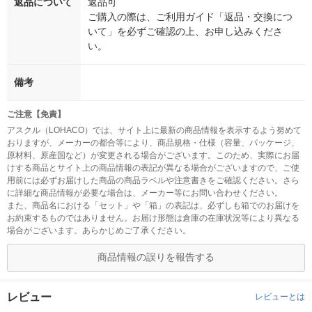
返品について
返品可
ご購入の際は、ご利用ガイド「返品・交換につ
いて」を必ずご確認の上、お申し込みくださ
い。
備考
ご注意【免責】
アスクル（LOHACO）では、サイト上に最新の商品情報を表示するよう努めて
おりますが、メーカーの都合等により、商品規格・仕様（容量、パッケージ、
原材料、原産国など）が変更される場合がございます。このため、実際にお届
けする商品とサイト上の商品情報の表記が異なる場合がございますので、ご使
用前には必ずお届けした商品の商品ラベルや注意書きをご確認ください。さら
に詳細な商品情報が必要な場合は、メーカー等にお問い合わせください。
また、商品名における「セット」や「箱」の表記は、必ずしも箱でのお届けを
お約束するものではありません。お届け形態は倉庫の在庫状況等により異なる
場合がございます。あらかじめご了承ください。
商品情報の誤りを報告する
レビュー
レビューとは