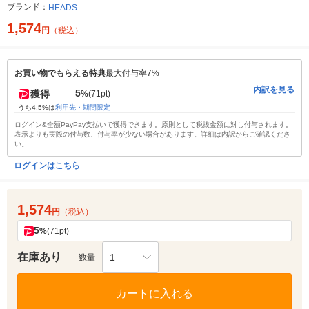
ブランド：
HEADS
1,574
円
（税込）
お買い物でもらえる特典
最大付与率7%
内訳を見る
5
獲得
%
(71pt)
うち4.5%は
利用先・期間限定
ログイン&全額PayPay支払いで獲得できます。原則として税抜金額に対し付与されます。
表示よりも実際の付与数、付与率が少ない場合があります。詳細は内訳からご確認くださ
い。
ログインはこちら
1,574
円
（税込）
5
%
(71pt)
在庫あり
1
数量
カートに入れる