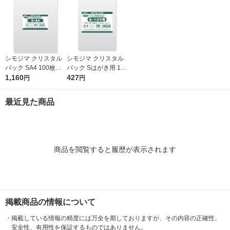
シモジマ クリスタル
シモジマ クリスタル
パック SA4 100枚入 6
パック Sはがき用 100
739200 1袋(100枚入)
1,160
枚入 6751700 1袋(10
427
円
円
0枚入)
最近見た商品
商品を閲覧すると履歴が表示されます
掲載商品の情報について
・
掲載している情報の精度には万全を期しておりますが、その内容の正確性、
安全性、有用性を保証するものではありません。