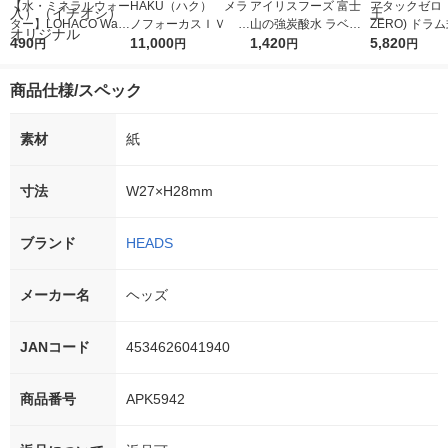
【水・ミネラルウォー
HAKU（ハク） メラ
アイリスフーズ 富士
アタックゼロ（A
ター】LOHACO Wate
ノフォーカスＩＶ 4
山の強炭酸水 ラベル
ZERO) ドラ
r（ロハコウォータ
490
5ｇ 資生堂 おまけ
11,000
レス 500ml 1箱（24
1,420
詰め替え メガ
5,820
円
円
円
円
ー）2L ラベルレス 1
付き
本入）
ボ 2300g 1
箱（5本入）（イチオ
個入) 洗濯洗剤
商品仕様/スペック
シ） オリジナル
素材
紙
寸法
W27×H28mm
ブランド
HEADS
メーカー名
ヘッズ
JANコード
4534626041940
商品番号
APK5942