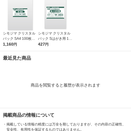
シモジマ クリスタル
シモジマ クリスタル
パック SA4 100枚入 6
パック Sはがき用 100
739200 1袋(100枚入)
1,160
枚入 6751700 1袋(10
427
円
円
0枚入)
最近見た商品
商品を閲覧すると履歴が表示されます
掲載商品の情報について
・
掲載している情報の精度には万全を期しておりますが、その内容の正確性、
安全性、有用性を保証するものではありません。