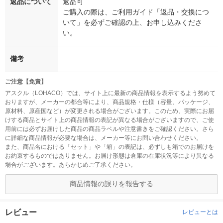
返品について
返品可
ご購入の際は、ご利用ガイド「返品・交換につ
いて」を必ずご確認の上、お申し込みくださ
い。
備考
ご注意【免責】
アスクル（LOHACO）では、サイト上に最新の商品情報を表示するよう努めて
おりますが、メーカーの都合等により、商品規格・仕様（容量、パッケージ、
原材料、原産国など）が変更される場合がございます。このため、実際にお届
けする商品とサイト上の商品情報の表記が異なる場合がございますので、ご使
用前には必ずお届けした商品の商品ラベルや注意書きをご確認ください。さら
に詳細な商品情報が必要な場合は、メーカー等にお問い合わせください。
また、商品名における「セット」や「箱」の表記は、必ずしも箱でのお届けを
お約束するものではありません。お届け形態は倉庫の在庫状況等により異なる
場合がございます。あらかじめご了承ください。
商品情報の誤りを報告する
レビュー
レビューとは