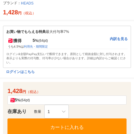
ブランド：
HEADS
1,428
円
（税込）
お買い物でもらえる特典
最大付与率7%
内訳を見る
5
獲得
%
(64pt)
うち4.5%は
利用先・期間限定
ログイン&全額PayPay支払いで獲得できます。原則として税抜金額に対し付与されます。
表示よりも実際の付与数、付与率が少ない場合があります。詳細は内訳からご確認くださ
い。
ログインはこちら
1,428
円
（税込）
5
%
(64pt)
在庫あり
1
数量
カートに入れる