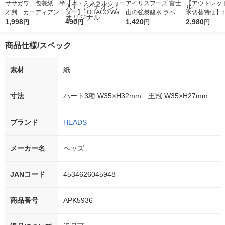
ササガワ 包装紙 半
【水・ミネラルウォー
アイリスフーズ 富士
【アウトレッ
才判 カーディアング
ター】LOHACO Wate
山の強炭酸水 ラベル
米切替特価】
レー茶 49-1421 ラ
1,998
r（ロハコウォータ
490
レス 500ml 1箱（24
1,420
ななつぼし 無洗
2,980
円
円
円
円
ッピング 1袋（50枚
ー）2L ラベルレス 1
本入）
g 1袋 令和7年
入）
箱（5本入）（イチオ
徳神糧 オリジ
商品仕様/スペック
シ） オリジナル
素材
紙
寸法
ハート3種 W35×H32mm 王冠 W35×H27mm
ブランド
HEADS
メーカー名
ヘッズ
JANコード
4534626045948
商品番号
APK5936