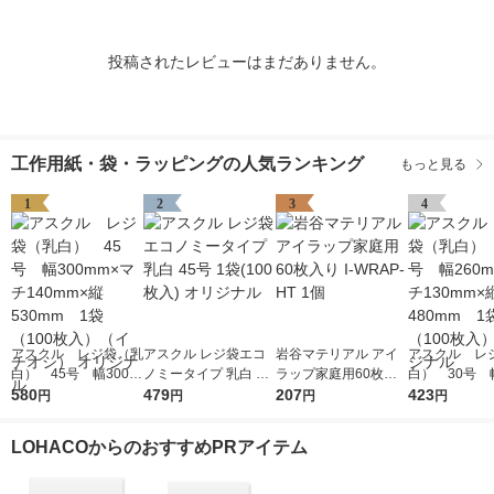
投稿されたレビューはまだありません。
工作用紙・袋・ラッピングの人気ランキング
もっと見る
1
2
3
4
アスクル レジ袋（乳
アスクル レジ袋エコ
岩谷マテリアル アイ
アスクル レ
白） 45号 幅300m
ノミータイプ 乳白 45
ラップ家庭用60枚入
白） 30号 幅
m×マチ140mm×縦53
580
号 1袋(100枚入) オリ
479
り I-WRAP-HT 1個
207
m×マチ130m
423
円
円
円
円
0mm 1袋（100枚
ジナル
0mm 1袋（1
入）（イチオシ） オ
入） オリジ
LOHACOからのおすすめPRアイテム
リジナル