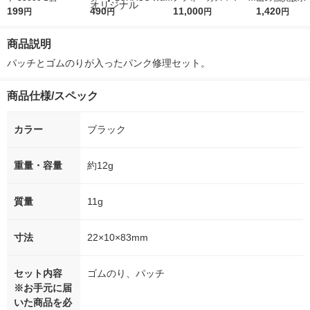
199
r（ロハコウォータ
490
5ｇ 資生堂 おまけ
11,000
レス 500ml 1
1,420
円
円
円
円
ー）2L ラベルレス 1
付き
本入）
箱（5本入）（イチオ
商品説明
シ） オリジナル
パッチとゴムのりが入ったパンク修理セット。
商品仕様/スペック
カラー
ブラック
重量・容量
約12g
質量
11g
寸法
22×10×83mm
セット内容
ゴムのり、パッチ
※お手元に届
いた商品を必