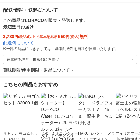
配送情報・送料について
この商品は
LOHACO
が販売・発送します。
最短翌日お届け
3,780
550
無料
円
(税込)以上で基本配送料
円
(税込)
配送料について
※
一部の商品につきましては、基本配送料を当社が負担いたします。
在庫確認住所：東京都にお届け
賞味期限/使用期限・返品について
こちらの商品もおすすめ
サギサカ 虫ゴムセッ
【水・ミネラルウォー
HAKU（ハク） メラ
アイリスフーズ
ト 33000 1個
ター】LOHACO Wate
ノフォーカスＩＶ 4
山の強炭酸水 