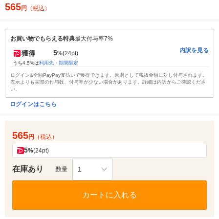
565
円
（税込）
お買い物でもらえる特典
最大付与率7%
内訳を見る
5
獲得
%
(24pt)
うち4.5%は
利用先・期間限定
ログイン&全額PayPay支払いで獲得できます。原則として税抜金額に対し付与されます。
表示よりも実際の付与数、付与率が少ない場合があります。詳細は内訳からご確認くださ
い。
ログインはこちら
565
円
（税込）
5
%
(24pt)
在庫あり
1
数量
カートに入れる