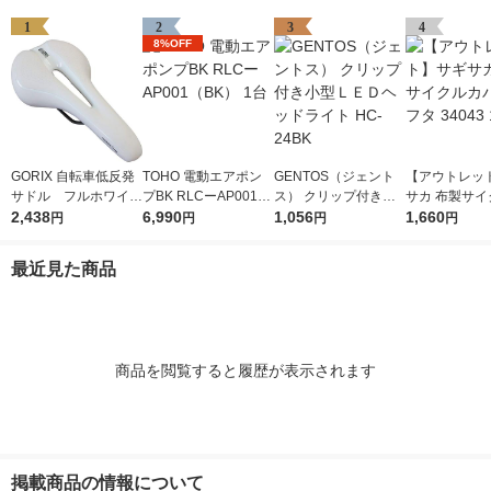
1
2
3
4
8%OFF
GORIX 自転車低反発
TOHO 電動エアポン
GENTOS（ジェント
【アウトレッ
サドル フルホワイト
プBK RLCーAP001
ス） クリップ付き小
サカ 布製サイ
GX-C19 1個（直送
2,438
（BK） 1台
6,990
型ＬＥＤヘッドライト
1,056
バー タフタ 34
1,660
円
円
円
円
品）
HC-24BK
個
最近見た商品
商品を閲覧すると履歴が表示されます
掲載商品の情報について