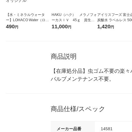
【水・ミネラルウォータ
HAKU（ハク） メラノフォ
アイリスフーズ 富士
ー】LOHACO Water（ロハ
ーカスＩＶ 45ｇ 資生
炭酸水 ラベルレス 500
コウォーター）2L ラベルレ
堂 おまけ付き
箱（24本入）
490
11,000
1,420
円
円
円
ス 1箱（5本入）（イチオ
シ） オリジナル
商品説明
【在庫処分品】虫ゴム不要の楽々
バルブメンテナンス不要。
商品仕様/スペック
メーカー品番
14581