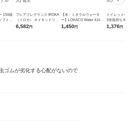
 150組
フレアフレグランス IROKA
【水・ミネラルウォータ
トイレットペー
ソフトパ
（イロカ） ネイキッドリリ
ー】LOHACO Water 410ml
3倍長持ち 6ロール 75
ィオナ オ
ーの香り 柔軟剤 詰め替え 超
1箱（20本入）ラベルレス
紙配合 スコッ
6,582
1,450
1,376
円
円
円
（10個：
特大 1200ml 1セット（5個
（イチオシ） オリジナル
パック 1セット
 オリジナ
入) 花王
ロール入）花の
虫ゴムが劣化する心配がないので