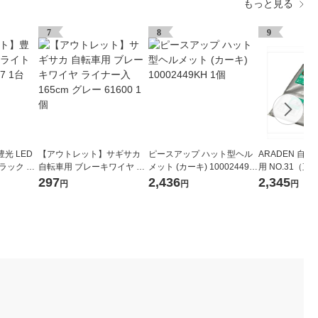
もっと見る
7
8
9
光 LED
【アウトレット】サギサカ
ピースアップ ハット型ヘル
ARADEN 自
ラック AG
自転車用 ブレーキワイヤ ラ
メット (カーキ) 10002449K
用 NO.31（直
イナー入 165cm グレー 616
H 1個
297
2,436
2,345
円
円
円
00 1個