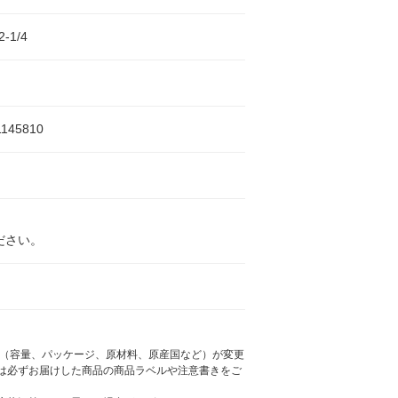
2-1/4
カ
1145810
ださい。
様（容量、パッケージ、原材料、原産国など）が変更
は必ずお届けした商品の商品ラベルや注意書きをご