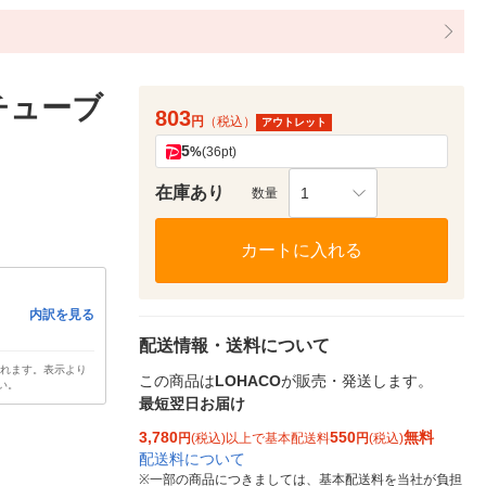
チューブ
803
円
（税込）
アウトレット
5
%
(36pt)
在庫あり
1
数量
カートに入れる
内訳を見る
配送情報・送料について
されます。表示より
この商品は
LOHACO
が販売・発送します。
い。
最短翌日お届け
3,780
550
無料
円
(税込)以上で基本配送料
円
(税込)
配送料について
※
一部の商品につきましては、基本配送料を当社が負担