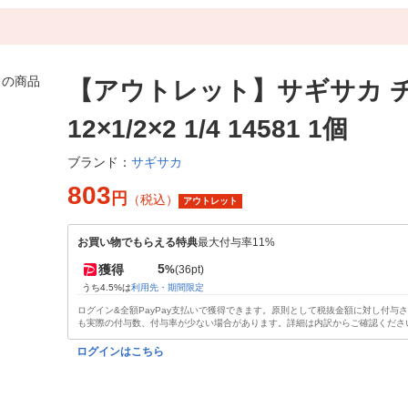
【アウトレット】サギサカ 
12×1/2×2 1/4 14581 1個
サギサカ
ブランド：
803
円
（税込）
アウトレット
お買い物でもらえる特典
最大付与率11%
5
獲得
%
(36pt)
うち4.5%は
利用先・期間限定
ログイン&全額PayPay支払いで獲得できます。原則として税抜金額に対し付与
も実際の付与数、付与率が少ない場合があります。詳細は内訳からご確認くださ
ログインはこちら