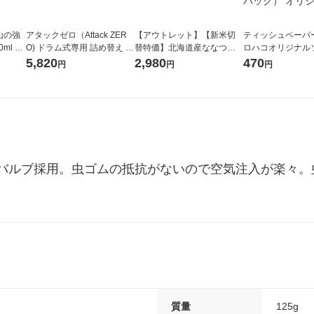
山の強
アタックゼロ（Attack ZER
【アウトレット】【新米切
ティッシュペーパー
ml 1
O) ドラム式専用 詰め替え メ
替特価】北海道産ななつぼ
ロハコオリジナル
ガジャンボ 2300g 1セット
し 無洗米 5kg 1袋 令和7年産
ックティッシュ フ
5,820
2,980
470
円
円
円
（2個入) 洗濯洗剤 花王
米 木徳神糧 オリジナル
リジナル 1セット
5個入×2パック）
ル
バルブ採用。虫ゴムの抵抗がないので空気注入が楽々。
質量
125g