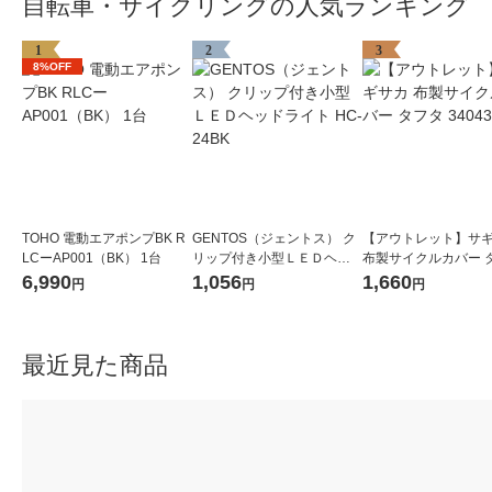
自転車・サイクリングの人気ランキング
1
2
3
8%OFF
TOHO 電動エアポンプBK R
GENTOS（ジェントス） ク
【アウトレット】サ
LCーAP001（BK） 1台
リップ付き小型ＬＥＤヘッ
布製サイクルカバー 
ドライト HC-24BK
34043 1個
6,990
1,056
1,660
円
円
円
最近見た商品