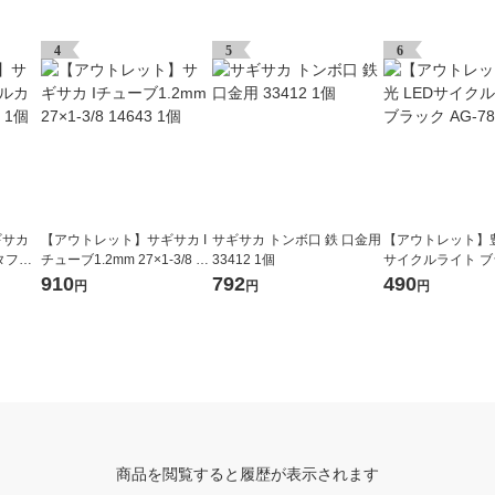
4
5
6
ギサカ
【アウトレット】サギサカ I
サギサカ トンボ口 鉄 口金用
【アウトレット】豊
タフタ
チューブ1.2mm 27×1-3/8 14
33412 1個
サイクルライト ブ
643 1個
-787 1台
910
792
490
円
円
円
商品を閲覧すると履歴が表示されます