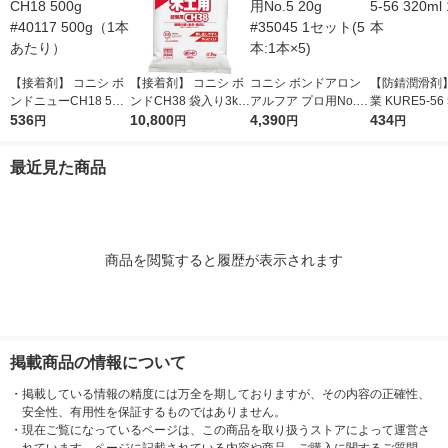
【接着剤】 コニシ ボ
【接着剤】 コニシ ボ
コニシ ボンドアロン
【防錆潤滑剤】
ンドニューCH18 500
ンドCH38 袋入り3kg
アルフア プロ用No.5
業 KURE5-56 
g #40117 500g（1本
536
#40250 3kg（1袋あた
10,800
20g #35045 1セット
4,390
0ml 1004 1本
434
円
円
円
円
あたり）
り） 1箱（6袋入）
(5本:1本×5)
最近見た商品
商品を閲覧すると履歴が表示されます
掲載商品の情報について
・
掲載している情報の精度には万全を期しておりますが、その内容の正確性、
安全性、有用性を保証するものではありません。
・
現在ご覧になっているページは、この商品を取り扱うストアによって運営さ