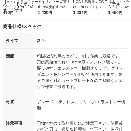
【水・ミネラルウォー
アイリスフーズ 富士
UCC上島珈琲 UCC T
【水・ミネラ
ター】LOHACO Wate
山の強炭酸水 ラベル
OTONOU（トトノ
ター】LOHACO
r（ロハコウォータ
490
レス 500ml 1箱（24
1,420
ウ） by BLACK無糖 5
1,284
r 410ml 1箱
1,450
円
円
円
円
ー）2L ラベルレス 1
本入）
00ml 1セット（6本）
入）ラベルレ
箱（5本入）（イチオ
オシ） オリジ
商品仕様/スペック
シ） オリジナル
タイプ
斜70
機能
頑固な汚れ等のはがし、削り作業に最適です。
刃は高熱焼入れ1．8mm厚ステンレス製です。
握りやすいエラストマー樹脂グリップ。グリッ
プエンドをハンマーで叩いて使用できます。角
まで届く斜めカットブレードなので壁際などエ
ッジ作業に最適です。
材質
ブレード/ステンレス、グリップ/エラストマー樹
脂
注意事項
刃物ですので取り扱いにご注意下さい。使用後
の折れ刃は、適切な処理をして下さい。製品仕