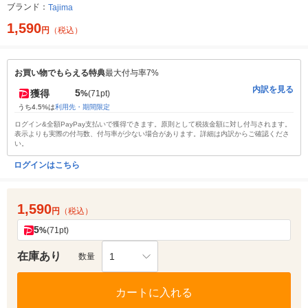
ブランド：
Tajima
1,590
円
（税込）
お買い物でもらえる特典
最大付与率7%
内訳を見る
5
獲得
%
(71pt)
うち4.5%は
利用先・期間限定
ログイン&全額PayPay支払いで獲得できます。原則として税抜金額に対し付与されます。
表示よりも実際の付与数、付与率が少ない場合があります。詳細は内訳からご確認くださ
い。
ログインはこちら
1,590
円
（税込）
5
%
(71pt)
在庫あり
1
数量
カートに入れる