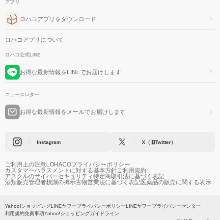
アプリ
ロハコアプリをダウンロード
ロハコアプリについて
ロハコ公式LINE
お得な最新情報をLINEでお届けします
ニュースレター
お得な最新情報をメールでお届けします
Instagram
X（旧Twitter）
ご利用上の注意
LOHACOプライバシーポリシー
カスタマーハラスメントに対する基本方針
ご利用規約
アスクルのサイバーセキュリティ
特定商取引法に基づく表記
酒類販売管理者標識の掲示
古物営業法に基づく表記
医薬品の販売に関する表示
Yahoo!ショッピング
LINEヤフープライバシーポリシー
LINEヤフープライバシーセンター
利用規約
免責事項
Yahoo!ショッピングガイドライン