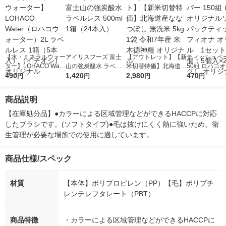
【水・ミネラルウォー
アイリスフーズ 富士
【アウトレット】【新
ティッシュペー
ター】LOHACO Wate
山の強炭酸水 ラベル
米切替特価】北海道産
50組 ロハコ
r（ロハコウォータ
490
レス 500ml 1箱（24
1,420
ななつぼし 無洗米 5k
2,980
ルソフトパッ
470
円
円
円
円
ー）2L ラベルレス 1
本入）
g 1袋 令和7年産 米 木
シュ フィオナ
箱（5本入）（イチオ
徳神糧 オリジナル
ナル 1セット
商品説明
シ） オリジナル
個：5個入×2
オリジナル
【在庫処分品】●カラーによる区域管理などができるHACCPに対応
したブラシです。(ソフトタイプ)●毛は抜けにくく熱に強いため、衛
生管理が必要な場所での使用に適しています。
商品仕様/スペック
材質
【本体】ポリプロピレン（PP）【毛】ポリブチ
レンテレフタレート（PBT）
商品特徴
・カラーによる区域管理などができるHACCPに