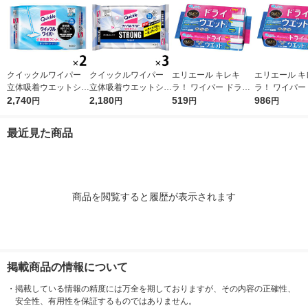
クイックルワイパー
クイックルワイパー
エリエール キレキ
エリエール キ
立体吸着ウエットシー
立体吸着ウエットシー
ラ！ ワイパー ドライ
ラ！ ワイパー
ト 香り残らない 1セ
2,740
ト ストロング ガンコ
2,180
×ウエットシート 1パ
519
×ウエットシー
986
円
円
円
円
ット（32枚入×2パッ
な油汚れ・ニオイ対応
ック（16枚入） 大王
ット（16枚入
ク） 花王
1セット（12枚入×3パ
製紙
ク） 大王製紙
最近見た商品
ック） 花王
商品を閲覧すると履歴が表示されます
掲載商品の情報について
・
掲載している情報の精度には万全を期しておりますが、その内容の正確性、
安全性、有用性を保証するものではありません。