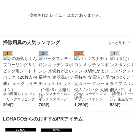
投稿されたレビューはまだありません。
掃除用具の人気ランキング
もっと見る
1
2
3
4
水の激落ちくん フロ
パックスナチュロン
パックスナチュロン
（限定）キッ
ーリング＆リビング用
キッチンスポンジ 水
キッチンスポンジ 水
ンジ 泡立ちコ
シート 1パック（20枚
394
切れがよい 長持ち 食
768
切れがよい 長持ち 食
1,250
ト キズをつけ
536
円
円
円
円
入×4個） レック（イ
器洗い ナチュラル 1
器洗い 限定カラー グ
ソフトタイプ 
チオシ）
セット（1個×3）太陽
レー 5個入 1パック 太
（2個入×2）
LOHACOからのおすすめPRアイテム
油脂
陽油脂
ル