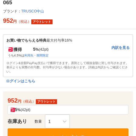
065
ブランド：
TRUSCO中山
952
円
（税込）
アウトレット
お買い物でもらえる特典
最大付与率16%
内訳を見る
5
獲得
%
(42pt)
うち4.5%は
利用先・期間限定
ログイン&全額PayPay支払いで獲得できます。原則として税抜金額に対し付与されます。
表示よりも実際の付与数、付与率が少ない場合があります。詳細は内訳からご確認くださ
い。
ログインはこちら
952
円
（税込）
アウトレット
5
%
(42pt)
在庫あり
1
数量