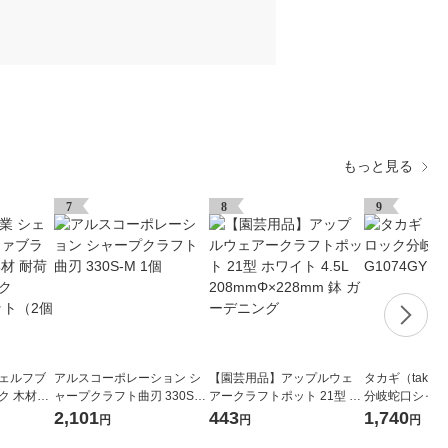
もっと見る
7
8
9
シェルフブ
アルスコーポレーション シ
【園芸用品】アップルウェ
タカギ（taka
ク 木材接
ャープクラフト曲刃 330S-M
アークラフトポット 21型 ホ
分岐蛇口シャワー
kg ブラッ
1個
ワイト 4.5L 208mmΦ×228m
散水用品
2,101
443
1,740
円
円
円
セット（2個
m 鉢 ガーデニング