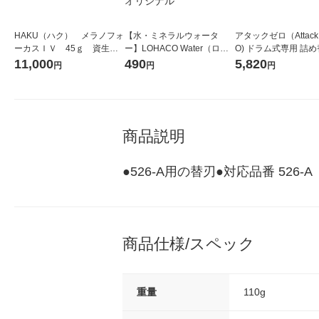
HAKU（ハク） メラノフォ
【水・ミネラルウォータ
アタックゼロ（Attack
ーカスＩＶ 45ｇ 資生
ー】LOHACO Water（ロハ
O) ドラム式専用 詰め
堂 おまけ付き
コウォーター）2L ラベルレ
ガジャンボ 2300g 1
11,000
490
5,820
円
円
円
ス 1箱（5本入）（イチオ
（2個入) 洗濯洗剤 花
シ） オリジナル
商品説明
●526-A用の替刃●対応品番 526-A
商品仕様/スペック
重量
110g