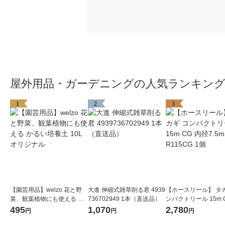
屋外用品・ガーデニングの人気ランキン
1
2
3
【園芸用品】welzo 花と野
大進 伸縮式雑草削る君 4939
【ホースリール】 タカ
菜、観葉植物にも使える か
736702949 1本（直送品）
ンパクトリール 15m 
るい培養土 10L オリジナル
径7.5mm R115CG 1
495
1,070
2,780
円
円
円