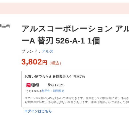
アルスコーポレーション ア
ーA 替刃 526-A-1 1個
アルス
ブランド：
3,802
円
（税込）
お買い物でもらえる特典
最大付与率7%
5
獲得
%
(173pt)
うち4.5%は
利用先・期間限定
ログイン&全額PayPay支払いで獲得できます。原則として税抜金額に対し付与
も実際の付与数、付与率が少ない場合があります。詳細は内訳からご確認くださ
ログインはこちら