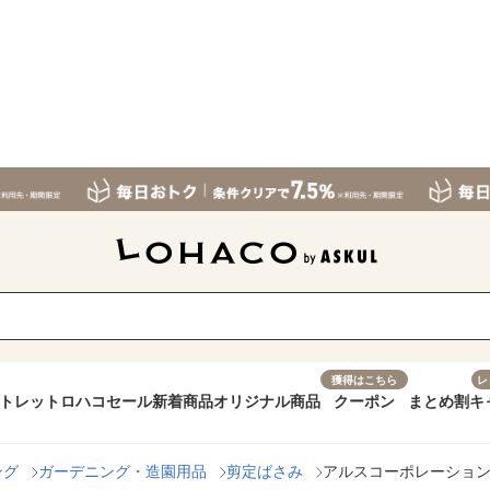
獲得はこちら
レ
トレット
ロハコセール
新着商品
オリジナル商品
クーポン
まとめ割
キ
ング
ガーデニング・造園用品
剪定ばさみ
アルスコーポレーション ア