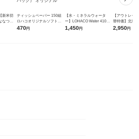
【新米切
ティッシュペーパー 150組
【水・ミネラルウォータ
【アウトレット
ななつぼ
ロハコオリジナルソフトパ
ー】LOHACO Water 410ml
替特価】北海道
袋 令和7年産
ックティッシュ フィオナ オ
1箱（20本入）ラベルレス
し 精白米 5kg
470
1,450
2,950
円
円
円
ジナル
リジナル 1セット（10個：
（イチオシ） オリジナル
米 木徳神糧 オ
5個入×2パック） オリジナ
ル