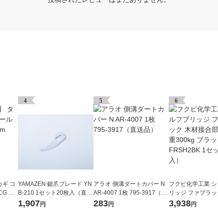
グ
4
5
6
ギ コ
YAMAZEN 鋸爪ブレード YN
アラオ 側溝ダートカバー N
フクビ化学工業 
CG 内
B-210 1セット20枚入（直送
AR-4007 1枚 795-3917（直
リッジ ファブラッ
個
品）
送品）
合部材 耐荷重300
1,907
283
3,938
円
円
円
ク FRSH2BK 1