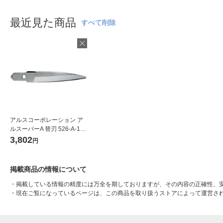
最近見た商品
すべて削除
アルスコーポレーション ア
お気に入りに
ルスーパーA 替刃 526-A-1 1
登録しました
個
3,802
円
掲載商品の情報について
・
掲載している情報の精度には万全を期しておりますが、その内容の正確性、
・
現在ご覧になっているページは、この商品を取り扱うストアによって運営さ