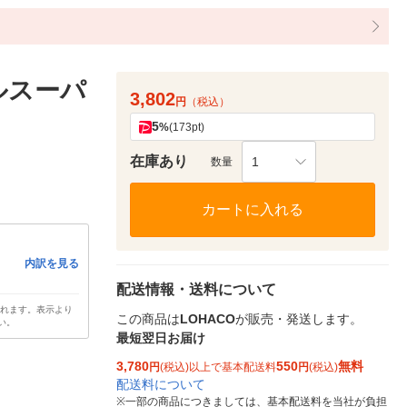
ルスーパ
3,802
円
（税込）
5
%
(173pt)
在庫あり
1
数量
カートに入れる
内訳を見る
配送情報・送料について
されます。表示より
この商品は
LOHACO
が販売・発送します。
い。
最短翌日お届け
3,780
550
無料
円
(税込)以上で基本配送料
円
(税込)
配送料について
※
一部の商品につきましては、基本配送料を当社が負担