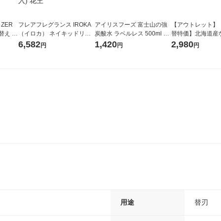
 ZER
フレアフレグランス IROKA
アイリスフーズ 富士山の強
【アウトレット】
替え メ
（イロカ） ネイキッドリリ
炭酸水 ラベルレス 500ml 1
替特価】北海道産
セット
ーの香り 柔軟剤 詰め替え 超
箱（24本入）
し 無洗米 5kg 1
6,582
1,420
2,980
円
円
円
王
特大 1200ml 1セット（5個
米 木徳神糧 オリ
入) 花王
用途
替刃