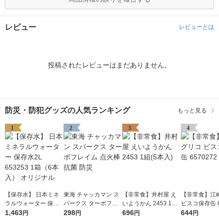
レビュー
レビューとは
投稿されたレビューはまだありません。
防災・防犯グッズの人気ランキング
もっと見る
1
2
3
4
【保存水】 日本ミネ
東海 チャッカマン ス
【非常食】井村屋 え
【非常食】江
ラルウォーター 保存
パークス ターボフレ
いようかん 2453 1組
ビスコ保存缶 6
水2L 653253 1箱（6
1,463
イム 点火棒 抗菌 防災
298
(5本入)
696
2 1缶
644
円
円
円
円