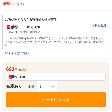
693
円
（税込）
お買い物でもらえる特典
最大付与率7%
内訳を見る
5
獲得
%
(31pt)
うち4.5%は
利用先・期間限定
ログイン&全額PayPay支払いで獲得できます。原則として税抜金額に対し付与されます。
表示よりも実際の付与数、付与率が少ない場合があります。詳細は内訳からご確認くださ
い。
ログインはこちら
693
円
（税込）
5
%
(31pt)
在庫あり
1
数量
カートに入れる