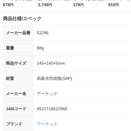
ぐろのささみ添え 30g
678
（24本入） 【野菜ジ
2,749
さび使用 ムソー
378
イレ 超吸収タイ
810
円
円
円
円
6袋 キャットフード
ュース／野菜飲料】
ｇ BTS15ー
ウェット パウチ
【1日分】
（5回分）
商品仕様/スペック
メーカー品番
52296
重量
88g
商品サイズ
145×140×5mm
材質
高吸水性樹脂(SAP)
メーカー名
アーテック
JANコード
4521718522968
ブランド
アーテック