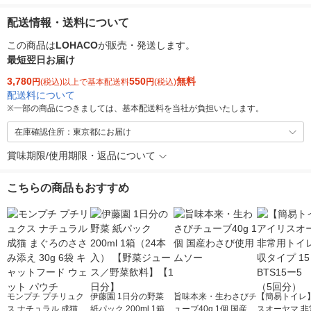
配送情報・送料について
この商品は
LOHACO
が販売・発送します。
最短翌日お届け
3,780
550
無料
円
(税込)以上で基本配送料
円
(税込)
配送料について
※
一部の商品につきましては、基本配送料を当社が負担いたします。
在庫確認住所：東京都にお届け
賞味期限/使用期限・返品について
こちらの商品もおすすめ
モンプチ プチリュク
伊藤園 1日分の野菜
旨味本来・生わさびチ
【簡易トイレ
ス ナチュラル 成猫 ま
紙パック 200ml 1箱
ューブ40g 1個 国産わ
スオーヤマ 非