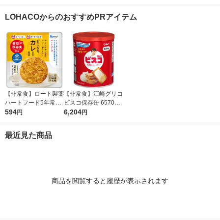
本入） オリジナル
LOHACOからのおすすめPRアイテム
【非常食】ロート製薬
【非常食】江崎グリコ
ハートフード5年常温
ビスコ保存缶 657027
保存 おにぎり カレー
594
2 1セット(1缶×10)
6,204
円
円
風味 1個
最近見た商品
商品を閲覧すると履歴が表示されます