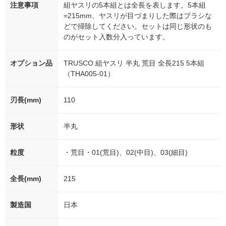
注意事項
組ヤスリの5本組とは全長を表します。5本組
=215mm、ヤスリが目づまりした際はブラシな
どで掃除してください。セットは同じ形状のも
のがセット入数分入っています。
オプション品
TRUSCO 組ヤスリ 半丸 荒目 全長215 5本組
（THA005-01）
刃長(mm)
110
形状
半丸
粒度
・荒目・01(荒目)、02(中目)、03(細目)
全長(mm)
215
製造国
日本