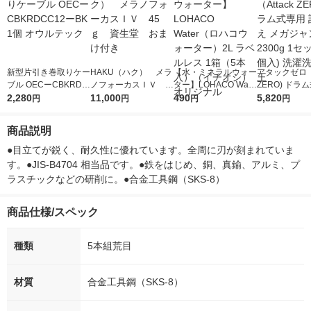
新型片引き巻取りケー
HAKU（ハク） メラ
【水・ミネラルウォー
アタックゼロ（A
ブル OECーCBKRDC
ノフォーカスＩＶ 4
ター】LOHACO Wate
ZERO) ドラ
C12ーBK 1個 オウル
2,280
5ｇ 資生堂 おまけ
11,000
r（ロハコウォータ
490
詰め替え メガ
5,820
円
円
円
円
テック
付き
ー）2L ラベルレス 1
ボ 2300g 1
箱（5本入）（イチオ
個入) 洗濯洗剤
商品説明
シ） オリジナル
●目立てが鋭く、耐久性に優れています。全周に刃が刻まれていま
す。●JIS-B4704 相当品です。●鉄をはじめ、銅、真鍮、アルミ、プ
ラスチックなどの研削に。●合金工具鋼（SKS-8）
商品仕様/スペック
種類
5本組荒目
材質
合金工具鋼（SKS-8）