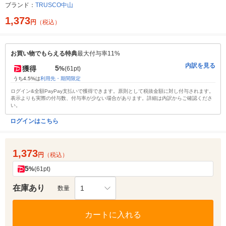
ブランド：
TRUSCO中山
1,373
円
（税込）
お買い物でもらえる特典
最大付与率11%
内訳を見る
5
獲得
%
(61pt)
うち4.5%は
利用先・期間限定
ログイン&全額PayPay支払いで獲得できます。原則として税抜金額に対し付与されます。
表示よりも実際の付与数、付与率が少ない場合があります。詳細は内訳からご確認くださ
い。
ログインはこちら
1,373
円
（税込）
5
%
(61pt)
在庫あり
1
数量
カートに入れる