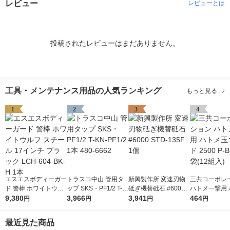
レビュー
レビューとは
投稿されたレビューはまだありません。
工具・メンテナンス用品の人気ランキング
もっと見る
1
2
3
4
エスエスボディーガー
トラスコ中山 管用タ
新興製作所 変速刃物
三共コーポレ
ド 警棒 ホワイトウル
ップ SKS・PF1/2 T-K
砥ぎ機替砥石 #6000
ハトメ一撃用 
フ スチール 17インチ
9,380
N-PF1/2 1本 480-666
3,966
STD-135F 1個
3,941
玉ゴールド 250
464
円
円
円
円
ブラック LCH-604-B
2
SD 1袋(12組入
K-H 1本
最近見た商品