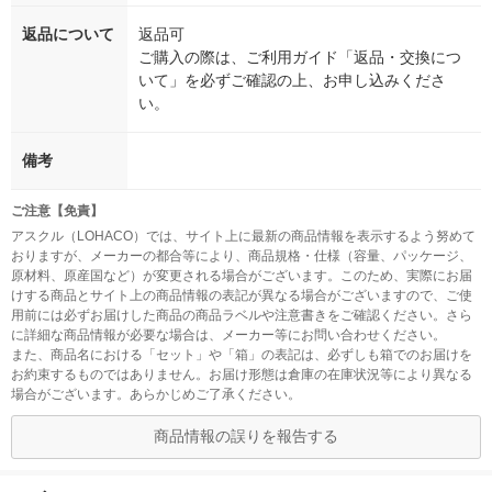
返品について
返品可
ご購入の際は、ご利用ガイド「返品・交換につ
いて」を必ずご確認の上、お申し込みくださ
い。
備考
ご注意【免責】
アスクル（LOHACO）では、サイト上に最新の商品情報を表示するよう努めて
おりますが、メーカーの都合等により、商品規格・仕様（容量、パッケージ、
原材料、原産国など）が変更される場合がございます。このため、実際にお届
けする商品とサイト上の商品情報の表記が異なる場合がございますので、ご使
用前には必ずお届けした商品の商品ラベルや注意書きをご確認ください。さら
に詳細な商品情報が必要な場合は、メーカー等にお問い合わせください。
また、商品名における「セット」や「箱」の表記は、必ずしも箱でのお届けを
お約束するものではありません。お届け形態は倉庫の在庫状況等により異なる
場合がございます。あらかじめご了承ください。
商品情報の誤りを報告する