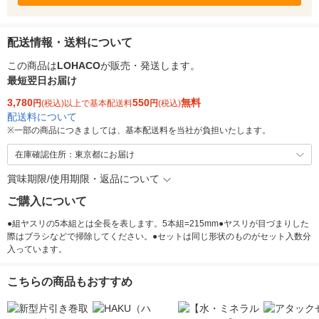
配送情報・送料について
この商品は
LOHACO
が販売・発送します。
最短翌日お届け
3,780
550
無料
円
(税込)以上で基本配送料
円
(税込)
配送料について
※
一部の商品につきましては、基本配送料を当社が負担いたします。
在庫確認住所：東京都にお届け
賞味期限/使用期限・返品について
ご購入について
●組ヤスリの5本組とは全長を表します。5本組=215mm●ヤスリが目づまりした
際はブラシなどで掃除してください。●セットは同じ形状のものがセット入数分
入っています。
こちらの商品もおすすめ