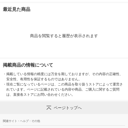
マスタード 良品計画
ｍ用 チャコールグレ
２５ｃｍ用 グレー 良
チャコールグレ
ー 良品計画
品計画
品計画
最近見た商品
商品を閲覧すると履歴が表示されます
掲載商品の情報について
・
掲載している情報の精度には万全を期しておりますが、その内容の正確性、
安全性、有用性を保証するものではありません。
・
現在ご覧になっているページは、この商品を取り扱うストアによって運営さ
れています。ページに記載されている内容や商品、ご購入に関するご質問
は、直接各ストアにお問い合わせください。
ページトップへ
関連サイト・ヘルプ・その他