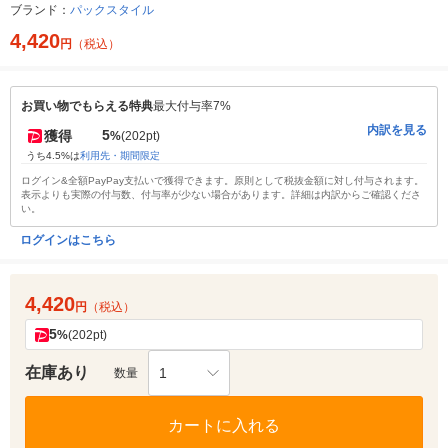
ブランド：
パックスタイル
4,420
円
（税込）
お買い物でもらえる特典
最大付与率7%
内訳を見る
5
獲得
%
(202pt)
うち4.5%は
利用先・期間限定
ログイン&全額PayPay支払いで獲得できます。原則として税抜金額に対し付与されます。
表示よりも実際の付与数、付与率が少ない場合があります。詳細は内訳からご確認くださ
い。
ログインはこちら
4,420
円
（税込）
5
%
(202pt)
在庫あり
1
数量
カートに入れる