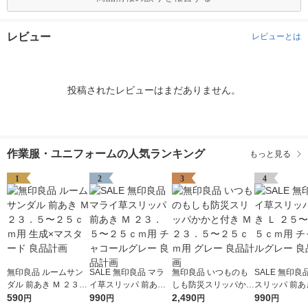
レビュー
レビューとは
投稿されたレビューはまだありません。
作業服・ユニフォームの人気ランキング
もっと見る
1
2
3
4
無印良品 ルームサン
SALE 無印良品 マラ
無印良品 いつものも
SALE 無印良
ダル 前あき Ｍ ２３．
イ草スリッパ 前あき
しも防災スリッパかか
スリッパ 前あき
５〜２５ｃｍ用 生成×
590
Ｍ ２３．５〜２５ｃ
990
と付き Ｍ ２３．５〜
2,490
５〜２６．５
990
円
円
円
円