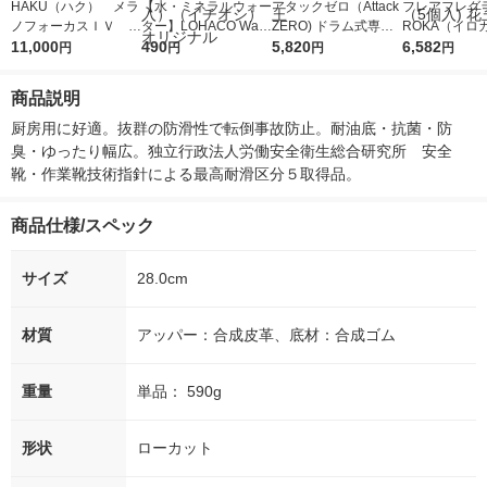
HAKU（ハク） メラ
【水・ミネラルウォー
アタックゼロ（Attack
フレアフレグラ
ノフォーカスＩＶ 4
ター】LOHACO Wate
ZERO) ドラム式専用
ROKA（イロ
5ｇ 資生堂 おまけ
11,000
r（ロハコウォータ
490
詰め替え メガジャン
5,820
イキッドリリ
6,582
円
円
円
円
付き
ー）2L ラベルレス 1
ボ 2300g 1セット（2
柔軟剤 詰め替
箱（5本入）（イチオ
個入) 洗濯洗剤 花王
大 1200ml 
商品説明
シ） オリジナル
（5個入) 花王
厨房用に好適。抜群の防滑性で転倒事故防止。耐油底・抗菌・防
臭・ゆったり幅広。独立行政法人労働安全衛生総合研究所　安全
靴・作業靴技術指針による最高耐滑区分５取得品。
商品仕様/スペック
サイズ
28.0cm
材質
アッパー：合成皮革、底材：合成ゴム
重量
単品： 590g
形状
ローカット