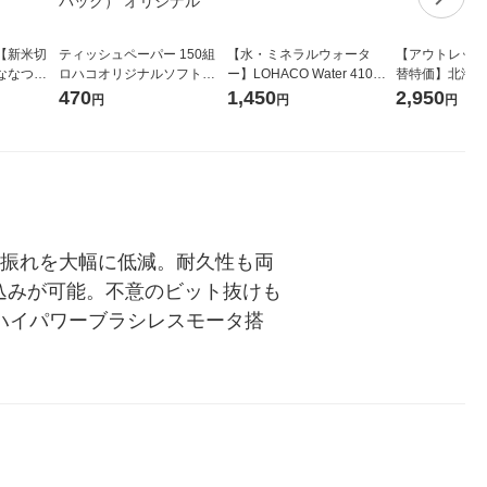
【新米切
ティッシュペーパー 150組
【水・ミネラルウォータ
【アウトレット
ななつぼ
ロハコオリジナルソフトパ
ー】LOHACO Water 410ml
替特価】北海道
袋 令和7年産
ックティッシュ フィオナ オ
1箱（20本入）ラベルレス
し 精白米 5kg
470
1,450
2,950
円
円
円
ジナル
リジナル 1セット（10個：
（イチオシ） オリジナル
米 木徳神糧 オ
5個入×2パック） オリジナ
ル
の振れを大幅に低減。耐久性も両
込みが可能。不意のビット抜けも
ハイパワーブラシレスモータ搭