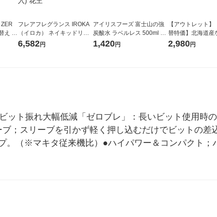
 ZER
フレアフレグランス IROKA
アイリスフーズ 富士山の強
【アウトレット】
替え メ
（イロカ） ネイキッドリリ
炭酸水 ラベルレス 500ml 1
替特価】北海道産
セット
ーの香り 柔軟剤 詰め替え 超
箱（24本入）
し 無洗米 5kg 1
6,582
1,420
2,980
円
円
円
王
特大 1200ml 1セット（5個
米 木徳神糧 オリ
入) 花王
●ビット振れ大幅低減「ゼロブレ」：長いビット使用時
ーブ；スリーブを引かず軽く押し込むだけでビットの差
ップ。（※マキタ従来機比）●ハイパワー＆コンパクト；