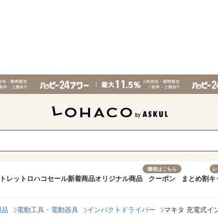
獲得はこちら
レ
トレット
ロハコセール
新着商品
オリジナル商品
クーポン
まとめ割
キ
用品
電動工具・電動器具
インパクトドライバー
マキタ 充電式イン