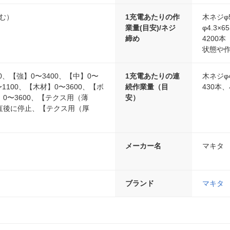
含む）
1充電あたりの作
木ネジφ
業量(目安)/ネジ
φ4.3×
締め
4200
状態や
0、【強】0〜3400、【中】0〜
1充電あたりの連
木ネジφ4
〜1100、【木材】0〜3600、【ボ
続作業量（目
430本、
0〜3600、【テクス用（薄
安）
直後に停止、【テクス用（厚
メーカー名
マキタ
ブランド
マキタ