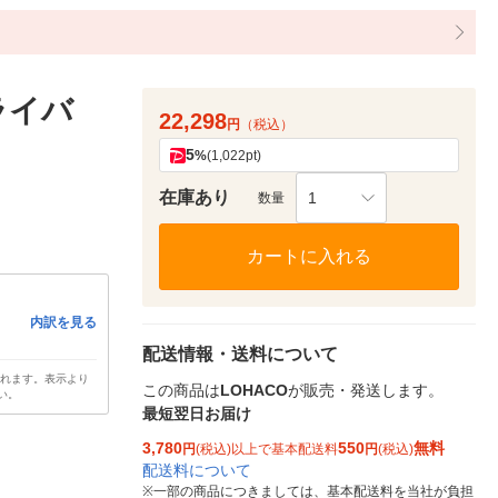
ライバ
22,298
円
（税込）
5
%
(1,022pt)
在庫あり
1
数量
カートに入れる
内訳を見る
配送情報・送料について
されます。表示より
この商品は
LOHACO
が販売・発送します。
い。
最短翌日お届け
3,780
550
無料
円
(税込)以上で基本配送料
円
(税込)
配送料について
※
一部の商品につきましては、基本配送料を当社が負担