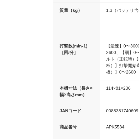
質量（kg）
1.3（バッテリ
打撃数(min-1)
【最速】0〜360
［回/分］
2600、【弱】0
ルト（正転時）】
板）】打撃開始
板）】0〜2600
本機寸法（長さ×
114×81×236
幅×高さmm）
JANコード
0088381740609
商品番号
APK5534