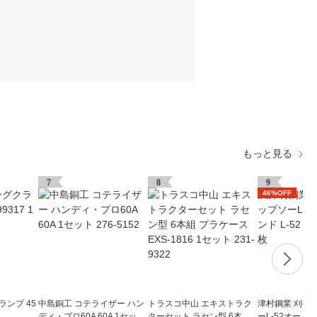
もっと見る
7
8
9
46%OFF
ランプ 45
中島銅工 コテライザー ハン
トラスコ中山 エキストラク
津村鋼業 刈払
ディ・プロ60A 60A 1セット
ターセット ラセン型 6本組
ーL-52オールラ