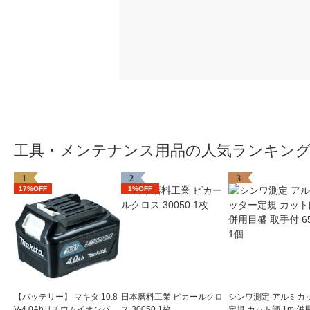
工具・メンテナンス用品の人気ランキン
1
2
3
17%OFF
1%OFF
【バッテリー】 マキタ 10.8
日本磨料工業 ピカールクロ
シンワ測定 アルミカ
V-4.0Ahリチウムイオンバッ
ス 30050 1枚
定規 カット師 1m 併