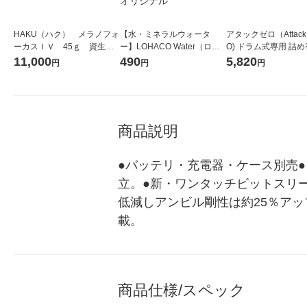
HAKU（ハク） メラノフォ
【水・ミネラルウォータ
アタックゼロ（Attack
ーカスＩＶ 45ｇ 資生
ー】LOHACO Water（ロハ
O) ドラム式専用 詰め
堂 おまけ付き
コウォーター）2L ラベルレ
ガジャンボ 2300g 1
11,000
490
5,820
円
円
円
ス 1箱（5本入）（イチオ
（2個入) 洗濯洗剤 花
シ） オリジナル
商品説明
●バッテリ・充電器・ケース別売
立。●新・ワンタッチビットスリ
低減しアンビル剛性は約25％ア
載。
商品仕様/スペック