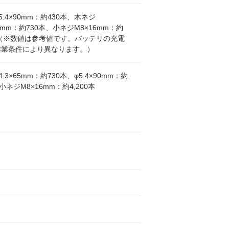
5.4×90mm：約430本、木ネジ
65mm：約730本、小ネジM8×16mm：約
本（※数値は参考値です。バッテリの充電
作業条件により異なります。）
.3×65mm：約730本、φ5.4×90mm：約
小ネジM8×16mm：約4,200本