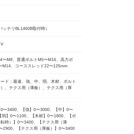
（バッテリBL1460B取付時）
4V
4〜M8、普通ボルトM5〜M16、高力ボ
〜M14、コーススレッド22〜125mm
モード：最速、強、中、弱、木材、ボルト
時）、テクス用（薄板）、テクス用（厚
0〜3400、【強】0〜3000、【中】0〜
、【弱】0〜1100、【木材】0〜1800、【ボ
転時）】0〜3400、【テクス用（薄
〜2900、【テクス用（厚板）】0〜3400