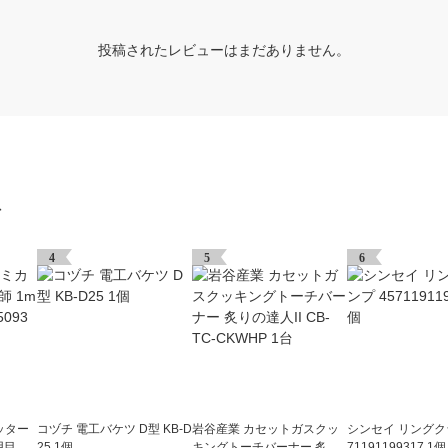
投稿されたレビューはまだありません。
グ
4
5
6
ッター
コヅチ 電工バケツ D型 KB-D
岩谷産業 カセットガスクッ
シンセイ リングク
用目盛
25 1個
キングトーチバーナー 炙り
71191199317 1個