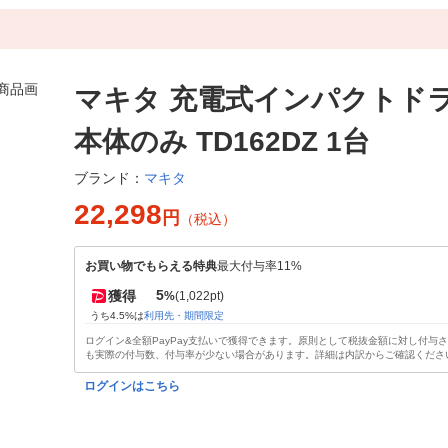
マキタ 充電式インパクトド
本体のみ TD162DZ 1台
マキタ
ブランド：
22,298
円
（税込）
お買い物でもらえる特典
最大付与率11%
5
獲得
%
(1,022pt)
うち4.5%は
利用先・期間限定
ログイン&全額PayPay支払いで獲得できます。原則として税抜金額に対し付与
も実際の付与数、付与率が少ない場合があります。詳細は内訳からご確認くださ
ログインはこちら