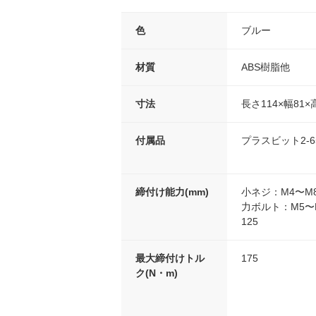
色
ブルー
材質
ABS樹脂他
寸法
長さ114×幅81×
付属品
プラスビット2-
締付け能力(mm)
小ネジ：M4〜M
力ボルト：M5〜
125
最大締付けトル
175
ク(N・m)