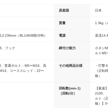
原産国
日本
質量
1.3kg
高さ236mm（BL1460B取付時）
電源
直流14.
65、フック
締付け能力
小ネジM
ルトM5
8、普通ボルト：M5〜M16、高
その他商品仕様
・打撃
M14、コーススレッド：22〜
（正転
板）
回転数(min-1)
【最速】
［回転/分］
2100
ルト（正
板）】0