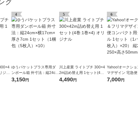
ング
4
5
6
00×4
ゆうパケットプラス専用ダ
川上産業 ライトプチ 300×4
Yahoo!オークシ
オリジナ
ンボール箱 外寸法：縦24cm
2m詰め替え用 1セット(4巻:
マデザイン 宅急
×横17cm×厚さ7cm 1セット
1巻×4) オリジナル
ト用ダンボール 1
3,150
4,490
7,000
円
円
円
（1梱包（5枚入）×10）
パック（5枚入）×2
0×横250×高さ50