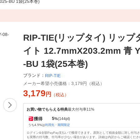
25-BU 1袋(25本巻)
RIP-TIE(リップタイ) リッ
イト 12.7mmX203.2mm 青 Y-
-BU 1袋(25本巻)
ブランド：
RIP-TIE
メーカー希望小売価格：
3,179円（税込）
3,179
円
（税込）
お買い物でもらえる特典
最大付与率11%
5
獲得
%
(144pt)
うち4.5%は
利用先・期間限定
ログイン&全額PayPay支払いで獲得できます。原則として税抜金額に対し付与
も実際の付与数、付与率が少ない場合があります。詳細は内訳からご確認くださ