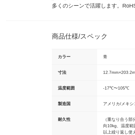
多くのシーンで活躍します。RoHS
商品仕様/スペック
カラー
青
寸法
12.7mm×203.2
温度範囲
-17℃〜105℃
製造国
アメリカ/メキシ
耐久性
（重なり合う部分
向10kg、温度範囲
以上繰り返し使