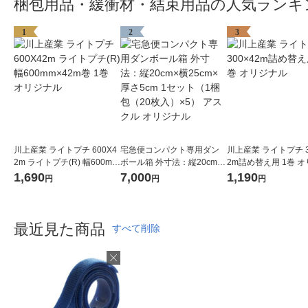
梱包用品・緩衝材・結束用品の人気ランキ
1
2
3
川上産業 ライトプチ 600X4
宅急便コンパクト専用ダン
川上産業 ライトプチ 3
2m ライトプチ(R) 幅600mm
ボール箱 外寸法：縦20cm×
2m詰め替え用 1巻 
×42m巻 1巻 オリジナル
横25cm×厚さ5cm 1セット
ル
1,690
7,000
1,190
円
円
円
（1梱包（20枚入）×5） ア
スクル オリジナル
最近見た商品
すべて削除