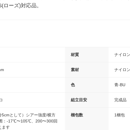
(ローズ)対応品。
材質
ナイロン
mm
素材
ナイロン
色
青-BU
コ
組立目安
完成品
5cmとして）シアー強度/横方
梱包数
1梱包
：-17℃〜105℃、200〜300回
えます