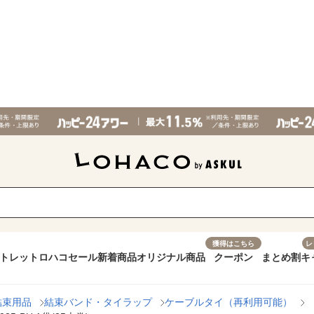
獲得はこちら
レ
トレット
ロハコセール
新着商品
オリジナル商品
クーポン
まとめ割
キ
結束用品
結束バンド・タイラップ
ケーブルタイ（再利用可能）