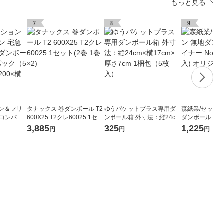
もっと見る
7
8
9
ョン＆フリ
タナックス 巻ダンボール T2
ゆうパケットプラス専用ダ
森紙業/セッツ
便コンパク
600X25 T2クレ60025 1セッ
ンボール箱 外寸法：縦24cm
ダンボール Cライ
セット（1
ト(2巻:1巻×2)
×横17cm×厚さ7cm 1梱包
1梱包(20枚入)
3,885
325
1,225
円
円
円
0） 縦20
（5枚入）
mm