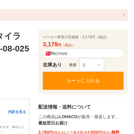
プタイラ
メーカー希望小売価格：
3,179円（税込）
3,179
円
（税込）
08-025
5
%
(144pt)
在庫あり
1
数量
カートに入れる
配送情報・送料について
内訳を見る
この商品は
LOHACO
が販売・発送します。
最短翌日お届け
されます。表示より
い。
3,780
550
無料
円
(税込)以上で基本配送料
円
(税込)