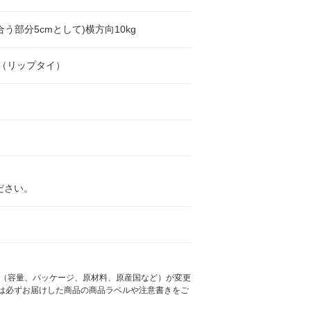
合う部分5cmとして)横方向10kg
IE（リップタイ）
ださい。
様（容量、パッケージ、原材料、原産国など）が変更
は必ずお届けした商品の商品ラベルや注意書きをご