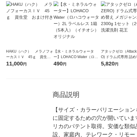
HAKU（ハク） メラノフォ
【水・ミネラルウォータ
アタックゼロ（Attack
ーカスＩＶ 45ｇ 資生
ー】LOHACO Water（ロハ
O) ドラム式専用 詰め
堂 おまけ付き
コウォーター）2L ラベルレ
ガジャンボ 2300g 1
11,000
490
5,820
円
円
円
ス 1箱（5本入）（イチオ
（2個入) 洗濯洗剤 花
シ） オリジナル
商品説明
【サイズ・カラーバリエーション
に固定するための穴が開いています。
リカのパテント取得。安価な類似
設、家庭内、テレワーク・リモー