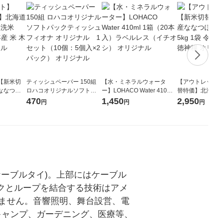
【新米切
ティッシュペーパー 150組
【水・ミネラルウォータ
【アウトレット
ななつぼ
ロハコオリジナルソフトパ
ー】LOHACO Water 410ml
替特価】北海道
袋 令和7年産
ックティッシュ フィオナ オ
1箱（20本入）ラベルレス
し 精白米 5kg
470
1,450
2,950
円
円
円
ジナル
リジナル 1セット（10個：
（イチオシ） オリジナル
米 木徳神糧 オ
5個入×2パック） オリジナ
ル
ーブルタイ)。上部にはケーブル
フックとループを結合する技術はアメ
ません。音響照明、舞台設営、電
キャンプ、ガーデニング、医療等、