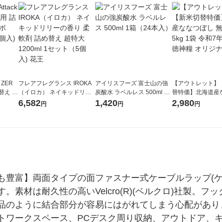
 ZER
フレアフレグランス IROKA
アイリスフーズ 富士山の強
【アウトレット】
替え メ
（イロカ） ネイキッドリリ
炭酸水 ラベルレス 500ml 1
替特価】北海道産
セット
ーの香り 柔軟剤 詰め替え 超
箱（24本入）
し 無洗米 5kg 1
6,582
1,420
2,980
円
円
円
王
特大 1200ml 1セット（5個
米 木徳神糧 オリ
入) 花王
も豊富】両面タイプの面ファスナー式ケーブルラップ(ケ
素材は耐久性の高いVelcro(R)(ベルクロ)社製。
品のように結合部分が容易にはがれてしまう心配があり
トワークスペース、PCデスク周り収納、アウトドア、