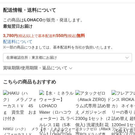
配送情報・送料について
この商品は
LOHACO
が販売・発送します。
最短翌日お届け
3,780
550
無料
円
(税込)以上で基本配送料
円
(税込)
配送料について
※
一部の商品につきましては、基本配送料を当社が負担いたします。
在庫確認住所：東京都にお届け
賞味期限/使用期限・返品について
こちらの商品もおすすめ
HAKU（ハク） メラ
【水・ミネラルウォー
アタックゼロ（Attack
フレアフレグラ
ノフォーカスＩＶ 4
ター】LOHACO Wate
ZERO) ドラム式専用
ROKA（イロ