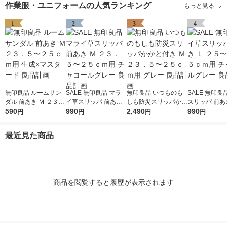
作業服・ユニフォームの人気ランキング
もっと見る
1
2
3
4
無印良品 ルームサン
SALE 無印良品 マラ
無印良品 いつものも
SALE 無印良
ダル 前あき Ｍ ２３．
イ草スリッパ 前あき
しも防災スリッパかか
スリッパ 前あき
５〜２５ｃｍ用 生成×
590
Ｍ ２３．５〜２５ｃ
990
と付き Ｍ ２３．５〜
2,490
５〜２６．５
990
円
円
円
円
マスタード 良品計画
ｍ用 チャコールグレ
２５ｃｍ用 グレー 良
チャコールグレ
ー 良品計画
品計画
品計画
最近見た商品
商品を閲覧すると履歴が表示されます