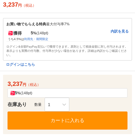
3,237
円
（税込）
お買い物でもらえる特典
最大付与率7%
内訳を見る
5
獲得
%
(148pt)
うち4.5%は
利用先・期間限定
ログイン&全額PayPay支払いで獲得できます。原則として税抜金額に対し付与されます。
表示よりも実際の付与数、付与率が少ない場合があります。詳細は内訳からご確認くださ
い。
ログインはこちら
3,237
円
（税込）
5
%
(148pt)
在庫あり
1
数量
カートに入れる