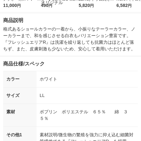
5ｇ 資生堂 おまけ
11,000
r（ロハコウォータ
490
詰め替え メガジャン
5,820
イキッドリリ
6,582
円
円
円
円
付き
ー）2L ラベルレス 1
ボ 2300g 1セット（2
柔軟剤 詰め替
箱（5本入）（イチオ
個入) 洗濯洗剤 花王
大 1200ml 
商品説明
シ） オリジナル
（5個入) 花王
格式あるショールカラーの一着から、小振りなテーラーカラー、ノ
ーカラーまで、和を感じさせる白衣もバリエーション豊富です。
『フレッシュエリアR』は洗濯を繰り返しても抗菌力はほとんど落
ちず、また、皮膚刺激も少ないため、安心して着用いただけます。
商品仕様/スペック
カラー
ホワイト
サイズ
LL
素材
ポプリン ポリエステル ６５％ 綿 ３
５％
その他1
素材説明/微生物の繁殖を強力に抑え込む細菌対