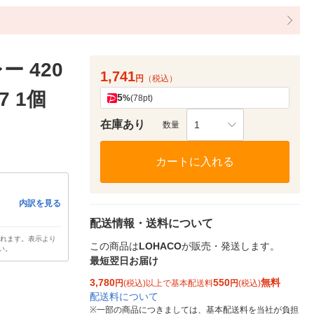
 420
1,741
円
（税込）
7 1個
5
%
(78pt)
在庫あり
1
数量
カートに入れる
内訳を見る
配送情報・送料について
されます。表示より
この商品は
LOHACO
が販売・発送します。
い。
最短翌日お届け
3,780
550
無料
円
(税込)以上で基本配送料
円
(税込)
配送料について
※
一部の商品につきましては、基本配送料を当社が負担