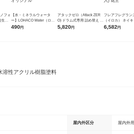
ラノフォ
【水・ミネラルウォータ
アタックゼロ（Attack ZER
フレアフレグランス 
資生
ー】LOHACO Water（ロハ
O) ドラム式専用 詰め替え メ
（イロカ） ネイ
コウォーター）2L ラベルレ
ガジャンボ 2300g 1セット
ーの香り 柔軟剤 
490
5,820
6,582
円
円
円
ス 1箱（5本入）（イチオ
（2個入) 洗濯洗剤 花王
特大 1200ml 1
シ） オリジナル
入) 花王
水溶性アクリル樹脂塗料
屋内外区分
屋内外