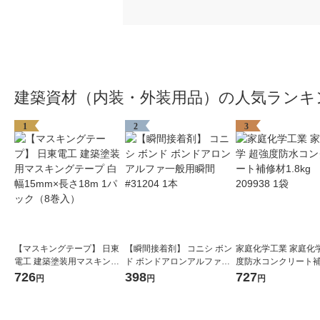
建築資材（内装・外装用品）の人気ランキ
1
2
3
【マスキングテープ】 日東
【瞬間接着剤】 コニシ ボン
家庭化学工業 家庭化学
電工 建築塗装用マスキング
ド ボンドアロンアルファ一
度防水コンクリート補
テープ 白 幅15mm×長さ18m
般用瞬間 #31204 1本
8kg 209938 1袋
726
398
727
円
円
円
1パック（8巻入）