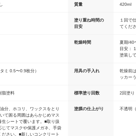
し
質量
420ml
塗り重ね時間の
１回で
目安
てくだ
乾燥時間
夏期/4
目安： 
塗装し
タタミ 0.5〜0.9枚分）
用具の手入れ
乾燥前
ッカー
樹脂塗料
標準塗り回数
2回塗り
、油分、ホコリ、ワックスをとり
塗膜の仕上がり
不透明
ついて困る周囲はあらかじめマス
養生シートで覆います。■取り扱
応じてマスクや保護メガネ、手袋
ください。■新しいコンクリート