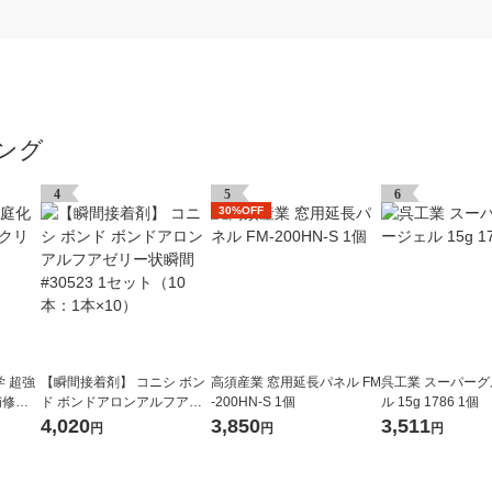
ング
4
5
6
30%OFF
 超強
【瞬間接着剤】 コニシ ボン
高須産業 窓用延長パネル FM
呉工業 スーパー
修材1.
ド ボンドアロンアルフアゼ
-200HN-S 1個
ル 15g 1786 1個
リー状瞬間 #30523 1セット
4,020
3,850
3,511
円
円
円
（10本：1本×10）