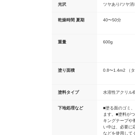
光沢
ツヤあり/ツヤ消
乾燥時間 夏期
40〜50分
重量
600g
塗り面積
0.8〜1.4m2 （
塗料タイプ
水溶性アクリル
下地処理など
■塗る面のゴミ
ます。■塗料が
キングテープや
い中は、必要に
などを使用して