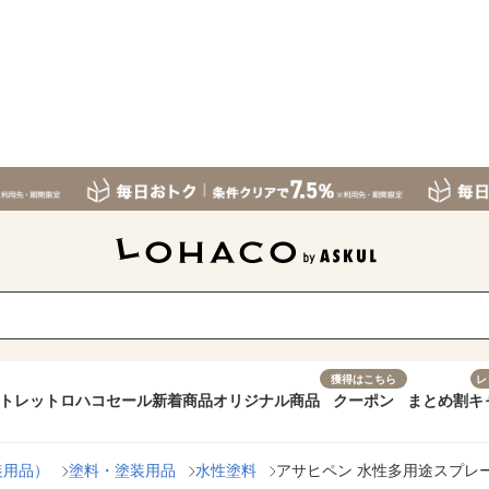
獲得はこちら
レ
トレット
ロハコセール
新着商品
オリジナル商品
クーポン
まとめ割
キ
装用品）
塗料・塗装用品
水性塗料
アサヒペン 水性多用途スプレー 42