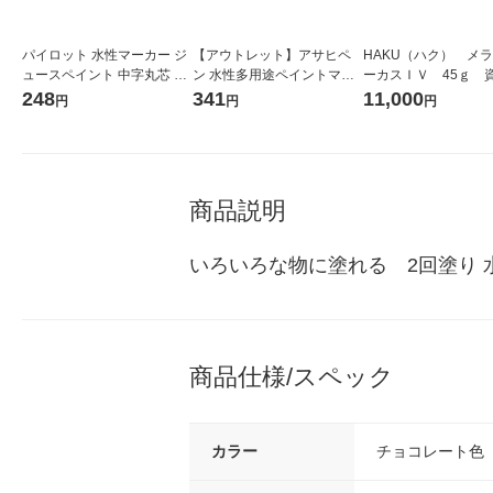
パイロット 水性マーカー ジ
【アウトレット】アサヒペ
HAKU（ハク） メ
ュースペイント 中字丸芯 ブ
ン 水性多用途ペイントマッ
ーカスＩＶ 45ｇ 
ラウン SJP-20M-BN 1本
トカラー ハケ付 50ml ショ
堂 おまけ付き
248
341
11,000
円
円
円
コラ 9019429 1個
商品説明
いろいろな物に塗れる　2回塗り 
商品仕様/スペック
カラー
チョコレート色