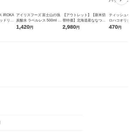
IROKA
アイリスフーズ 富士山の強
【アウトレット】【新米切
ティッシュペーパ
キッドリリ
炭酸水 ラベルレス 500ml 1
替特価】北海道産ななつぼ
ロハコオリジナ
詰め替え 超
箱（24本入）
し 無洗米 5kg 1袋 令和7年産
ックティッシュ
1,420
2,980
470
円
円
円
セット（5個
米 木徳神糧 オリジナル
リジナル 1セ
5個入×2パック
ル
用