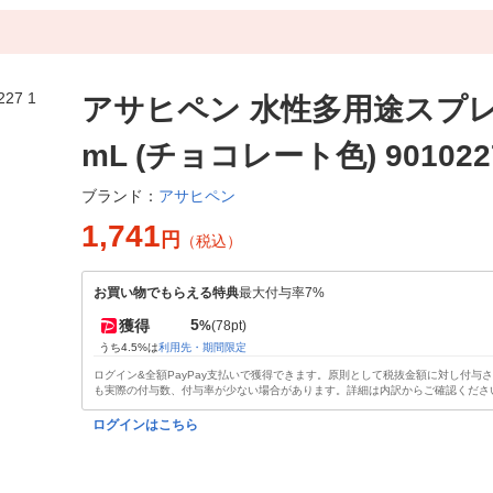
アサヒペン 水性多用途スプレー
mL (チョコレート色) 901022
アサヒペン
ブランド：
1,741
円
（税込）
お買い物でもらえる特典
最大付与率7%
5
獲得
%
(78pt)
うち4.5%は
利用先・期間限定
ログイン&全額PayPay支払いで獲得できます。原則として税抜金額に対し付与
も実際の付与数、付与率が少ない場合があります。詳細は内訳からご確認くださ
ログインはこちら