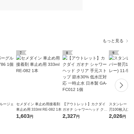
もっと見る
7
8
9
グルージェ
セメダイン 車止め用接着剤
【アウトレット】カクダイ
スタンレー ス
車止め用 333ml RE-082 1本
ガオナ シャワーヘッド クリ
刃100枚入(スタ
ア 手元ストップ 節水30% 低
15 1セット
1,603
2,327
2,026
円
円
円
水圧対応 一時止水 日本製 G
A-FC012 1個