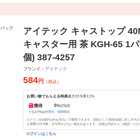
アイテック キャストップ 40
キャスター用 茶 KGH-65 1パ
個) 387-4257
アイテック
ブランド：
584
円
（税込）
お買い物でもらえる特典
最大付与率11%
5
獲得
%
(25pt)
うち4.5%は
利用先・期間限定
ログイン&全額PayPay支払いで獲得できます。原則として税抜金額に対し付与
も実際の付与数、付与率が少ない場合があります。詳細は内訳からご確認くださ
ログインはこちら