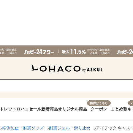
獲得はこちら
レ
トレット
ロハコセール
新着商品
オリジナル商品
クーポン
まとめ割
キ
転倒防止・耐震グッズ
耐震ジェル・滑り止め
アイテック キャストップ