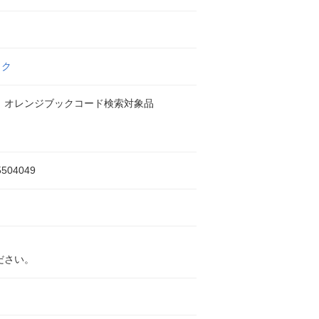
ック
 オレンジブックコード検索対象品
5504049
ださい。