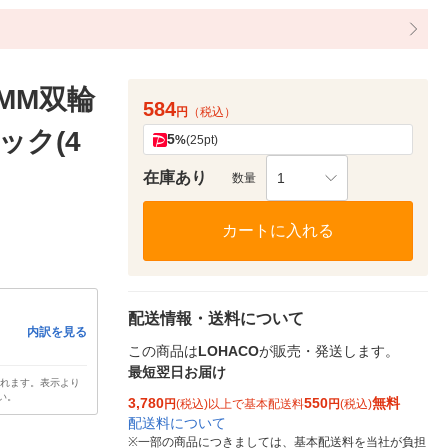
MM双輪
584
円
（税込）
ック(4
5
%
(25pt)
在庫あり
1
数量
カートに入れる
配送情報・送料について
内訳を見る
この商品は
LOHACO
が販売・発送します。
最短翌日お届け
されます。表示より
い。
3,780
550
無料
円
(税込)以上で基本配送料
円
(税込)
配送料について
※
一部の商品につきましては、基本配送料を当社が負担