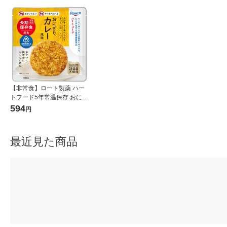
【非常食】ロート製薬 ハー
トフード5年常温保存 おにぎ
り カレー風味 1個
594
円
最近見た商品