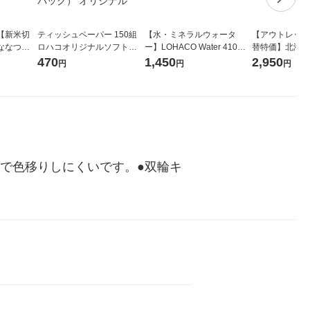
【新米切
ティッシュペーパー 150組
【水・ミネラルウォータ
【アウトレット
ななつぼ
ロハコオリジナルソフトパ
ー】LOHACO Water 410ml
替特価】北海道
袋 令和7年産
ックティッシュ フィオナ オ
1箱（20本入）ラベルレス
し 精白米 5kg
470
1,450
2,950
円
円
円
ジナル
リジナル 1セット（10個：
（イチオシ） オリジナル
米 木徳神糧 オ
5個入×2パック） オリジナ
ル
で色移りしにくいです。●双輪キ