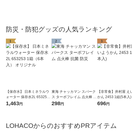
防災・防犯グッズの人気ランキング
1
2
3
【保存水】 日本ミネラルウ
東海 チャッカマン スパーク
【非常食】井村屋 え
ォーター 保存水2L 653253
ス ターボフレイム 点火棒 抗
かん 2453 1組(5本入)
1箱（6本入） オリジナル
菌 防災
1,463
298
696
円
円
円
LOHACOからのおすすめPRアイテム