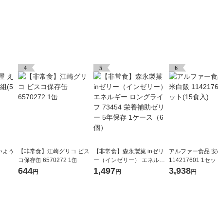
4
5
6
いよう
【非常食】江崎グリコ ビス
【非常食】森永製菓 inゼリ
アルファー食品 
コ保存缶 6570272 1缶
ー（インゼリー） エネルギ
114217601 1セッ
ー ロングライフ 73454 栄養
644
1,497
3,938
円
円
円
補助ゼリー 5年保存 1ケース
（6個）