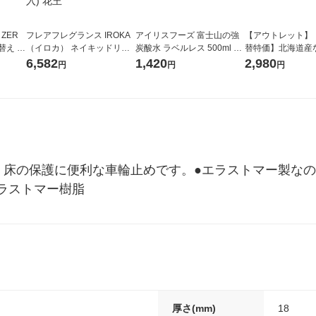
 ZER
フレアフレグランス IROKA
アイリスフーズ 富士山の強
【アウトレット】
替え メ
（イロカ） ネイキッドリリ
炭酸水 ラベルレス 500ml 1
替特価】北海道産
セット
ーの香り 柔軟剤 詰め替え 超
箱（24本入）
し 無洗米 5kg 1
6,582
1,420
2,980
円
円
円
王
特大 1200ml 1セット（5個
米 木徳神糧 オリ
入) 花王
・床の保護に便利な車輪止めです。●エラストマー製なの
エラストマー樹脂
厚さ(mm)
18