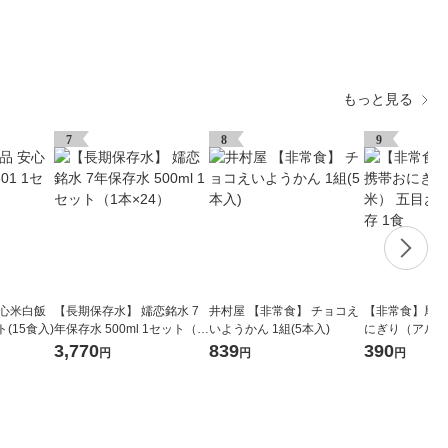
もっと見る
7
8
9
安心米白飯
【長期保存水】 嬬恋銘水 7
井村屋 【非常食】 チョコえ
【非常食】尾西
ト(15食入)
年保存水 500ml 1セット（1
いようかん 1組(5本入)
にぎり（アルフ
本×24）
おこわ 5年保存
3,770
839
390
円
円
円