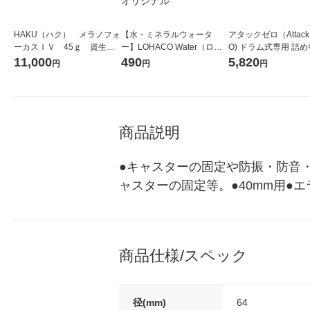
HAKU（ハク） メラノフォ
【水・ミネラルウォータ
アタックゼロ（Attack
ーカスＩＶ 45ｇ 資生
ー】LOHACO Water（ロハ
O) ドラム式専用 詰め
堂 おまけ付き
コウォーター）2L ラベルレ
ガジャンボ 2300g 1
11,000
490
5,820
円
円
円
ス 1箱（5本入）（イチオ
（2個入) 洗濯洗剤 花
シ） オリジナル
商品説明
●キャスターの固定や防振・防音
ャスターの固定等。●40mm用●
商品仕様/スペック
径(mm)
64