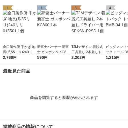
1
2
3
4
金口製作所 手かぎ 地
新富士バーナー 新富
TJMデザイン 着脱式
ビッグマン ト
長(爪55ミリ)240ミリ
士 ガスボンベ KC860
工具差し 2本差しドラ
ック トール BM
015501 1個
2,769
1本
590
イバー用 SFKSN-P2S
2,202
個
1,215
円
円
円
円
D 1個
最近見た商品
商品を閲覧すると履歴が表示されます
掲載商品の情報について