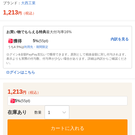
ブランド：
大西工業
1,213
円
（税込）
お買い物でもらえる特典
最大付与率16%
内訳を見る
5
獲得
%
(55pt)
うち4.5%は
利用先・期間限定
ログイン&全額PayPay支払いで獲得できます。原則として税抜金額に対し付与されます。
表示よりも実際の付与数、付与率が少ない場合があります。詳細は内訳からご確認くださ
い。
ログインはこちら
1,213
円
（税込）
5
%
(55pt)
在庫あり
1
数量
カートに入れる