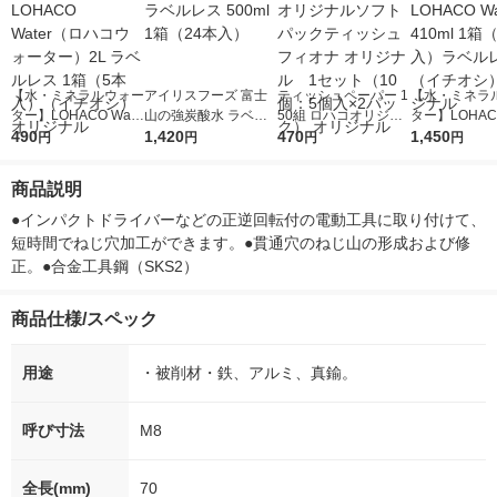
【水・ミネラルウォー
アイリスフーズ 富士
ティッシュペーパー 1
【水・ミネラ
ター】LOHACO Wate
山の強炭酸水 ラベル
50組 ロハコオリジナ
ター】LOHACO
r（ロハコウォータ
490
レス 500ml 1箱（24
1,420
ルソフトパックティッ
470
r 410ml 1箱
1,450
円
円
円
円
ー）2L ラベルレス 1
本入）
シュ フィオナ オリジ
入）ラベルレ
箱（5本入）（イチオ
ナル 1セット（10
オシ） オリジ
商品説明
シ） オリジナル
個：5個入×2パック）
オリジナル
●インパクトドライバーなどの正逆回転付の電動工具に取り付けて、
短時間でねじ穴加工ができます。●貫通穴のねじ山の形成および修
正。●合金工具鋼（SKS2）
商品仕様/スペック
用途
・被削材・鉄、アルミ、真鍮。
呼び寸法
M8
全長(mm)
70