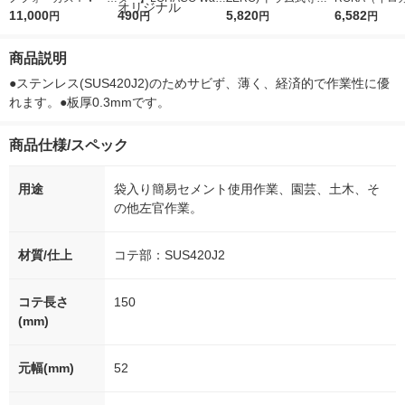
5ｇ 資生堂 おまけ
11,000
r（ロハコウォータ
490
詰め替え メガジャン
5,820
イキッドリリ
6,582
円
円
円
円
付き
ー）2L ラベルレス 1
ボ 2300g 1セット（2
柔軟剤 詰め替
箱（5本入）（イチオ
個入) 洗濯洗剤 花王
大 1200ml 
商品説明
シ） オリジナル
（5個入) 花王
●ステンレス(SUS420J2)のためサビず、薄く、経済的で作業性に優
れます。●板厚0.3mmです。
商品仕様/スペック
用途
袋入り簡易セメント使用作業、園芸、土木、そ
の他左官作業。
材質/仕上
コテ部：SUS420J2
コテ長さ
150
(mm)
元幅(mm)
52