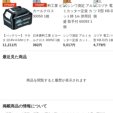
1
2
3
4
17%OFF
1%OFF
【バッテリー】 マキ
日本磨料工業 ピカー
シンワ測定 アルミカ
コヅチ 電工バ
タ 10.8V-4.0Ahリチウ
ルクロス 30050 1枚
ッター定規 カット師
型 KB-D25 1
ムイオンバッテリ A-5
11,211
382
1m 併用目盛 取手付 6
5,017
4,779
円
円
円
円
9863 BL1040B 1個
5093 1個
最近見た商品
商品を閲覧すると履歴が表示されます
掲載商品の情報について