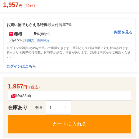
1,957
円
（税込）
お買い物でもらえる特典
最大付与率7%
内訳を見る
5
獲得
%
(88pt)
うち4.5%は
利用先・期間限定
ログイン&全額PayPay支払いで獲得できます。原則として税抜金額に対し付与されます。
表示よりも実際の付与数、付与率が少ない場合があります。詳細は内訳からご確認くださ
い。
ログインはこちら
1,957
円
（税込）
5
%
(88pt)
在庫あり
1
数量
カートに入れる