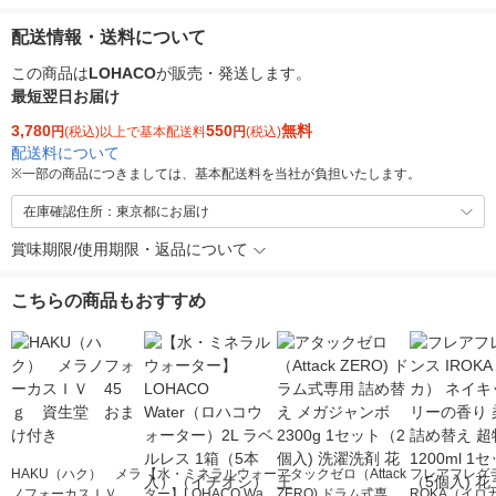
配送情報・送料について
この商品は
LOHACO
が販売・発送します。
最短翌日お届け
3,780
550
無料
円
(税込)以上で基本配送料
円
(税込)
配送料について
※
一部の商品につきましては、基本配送料を当社が負担いたします。
在庫確認住所：東京都にお届け
賞味期限/使用期限・返品について
こちらの商品もおすすめ
HAKU（ハク） メラ
【水・ミネラルウォー
アタックゼロ（Attack
フレアフレグラ
ノフォーカスＩＶ 4
ター】LOHACO Wate
ZERO) ドラム式専用
ROKA（イロ