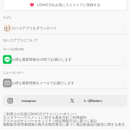
LOHACOをお気に入りストアに登録する
アプリ
ロハコアプリをダウンロード
ロハコアプリについて
ロハコ公式LINE
お得な最新情報をLINEでお届けします
ニュースレター
お得な最新情報をメールでお届けします
Instagram
X（旧Twitter）
ご利用上の注意
LOHACOプライバシーポリシー
カスタマーハラスメントに対する基本方針
ご利用規約
アスクルのサイバーセキュリティ
特定商取引法に基づく表記
酒類販売管理者標識の掲示
古物営業法に基づく表記
医薬品の販売に関する表示