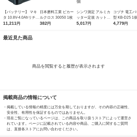
【バッテリー】 マキ
日本磨料工業 ピカー
シンワ測定 アルミカ
コヅチ 電工バ
タ 10.8V-4.0Ahリチウ
ルクロス 30050 1枚
ッター定規 カット師
型 KB-D25 1
ムイオンバッテリ A-5
11,211
382
1m 併用目盛 取手付 6
5,017
4,779
円
円
円
円
9863 BL1040B 1個
5093 1個
最近見た商品
商品を閲覧すると履歴が表示されます
掲載商品の情報について
・
掲載している情報の精度には万全を期しておりますが、その内容の正確性、
安全性、有用性を保証するものではありません。
・
現在ご覧になっているページは、この商品を取り扱うストアによって運営さ
れています。ページに記載されている内容や商品、ご購入に関するご質問
は、直接各ストアにお問い合わせください。