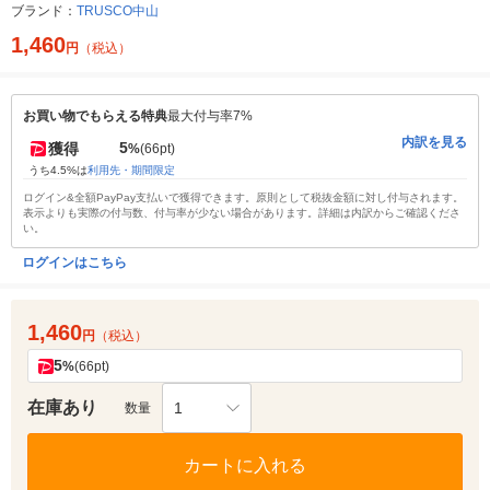
ブランド：
TRUSCO中山
1,460
円
（税込）
お買い物でもらえる特典
最大付与率7%
内訳を見る
5
獲得
%
(66pt)
うち4.5%は
利用先・期間限定
ログイン&全額PayPay支払いで獲得できます。原則として税抜金額に対し付与されます。
表示よりも実際の付与数、付与率が少ない場合があります。詳細は内訳からご確認くださ
い。
ログインはこちら
1,460
円
（税込）
5
%
(66pt)
在庫あり
1
数量
カートに入れる