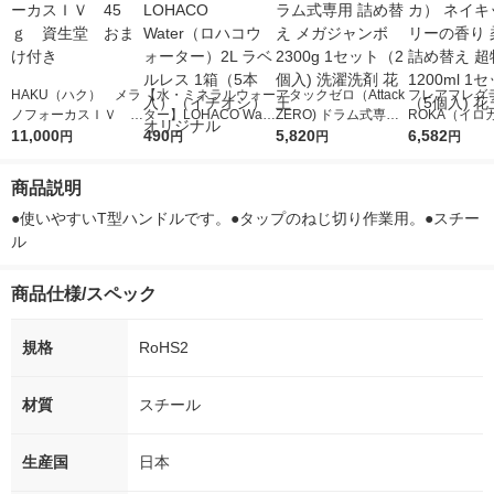
HAKU（ハク） メラ
【水・ミネラルウォー
アタックゼロ（Attack
フレアフレグラ
ノフォーカスＩＶ 4
ター】LOHACO Wate
ZERO) ドラム式専用
ROKA（イロ
5ｇ 資生堂 おまけ
11,000
r（ロハコウォータ
490
詰め替え メガジャン
5,820
イキッドリリ
6,582
円
円
円
円
付き
ー）2L ラベルレス 1
ボ 2300g 1セット（2
柔軟剤 詰め替
箱（5本入）（イチオ
個入) 洗濯洗剤 花王
大 1200ml 
商品説明
シ） オリジナル
（5個入) 花王
●使いやすいT型ハンドルです。●タップのねじ切り作業用。●スチー
ル
商品仕様/スペック
規格
RoHS2
材質
スチール
生産国
日本