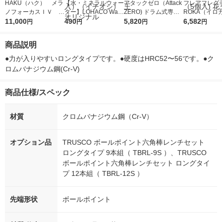
HAKU（ハク） メラ
【水・ミネラルウォー
アタックゼロ（Attack
フレアフレグラ
ノフォーカスＩＶ 4
ター】LOHACO Wate
ZERO) ドラム式専用
ROKA（イロ
5ｇ 資生堂 おまけ
11,000
r（ロハコウォータ
490
詰め替え メガジャン
5,820
イキッドリリ
6,582
円
円
円
円
付き
ー）2L ラベルレス 1
ボ 2300g 1セット（2
柔軟剤 詰め替
箱（5本入）（イチオ
個入) 洗濯洗剤 花王
大 1200ml 
商品説明
シ） オリジナル
（5個入) 花王
●力が入りやすいロングタイプです。●硬度はHRC52〜56です。●ク
ロムバナジウム鋼(Cr-V)
商品仕様/スペック
材質
クロムバナジウム鋼（Cr-V）
オプション品
TRUSCO ボールポイント六角棒レンチセット
ロングタイプ 9本組（ TBRL-9S ）、TRUSCO
ボールポイント六角棒レンチセット ロングタイ
プ 12本組（ TBRL-12S ）
先端形状
ボールポイント