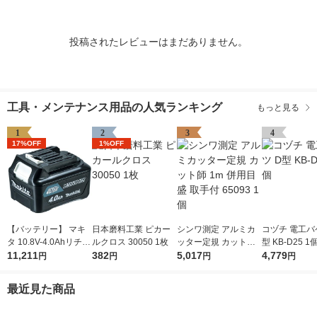
投稿されたレビューはまだありません。
工具・メンテナンス用品の人気ランキング
もっと見る
1
2
3
4
17%OFF
1%OFF
【バッテリー】 マキ
日本磨料工業 ピカー
シンワ測定 アルミカ
コヅチ 電工バ
タ 10.8V-4.0Ahリチウ
ルクロス 30050 1枚
ッター定規 カット師
型 KB-D25 1
ムイオンバッテリ A-5
11,211
382
1m 併用目盛 取手付 6
5,017
4,779
円
円
円
円
9863 BL1040B 1個
5093 1個
最近見た商品