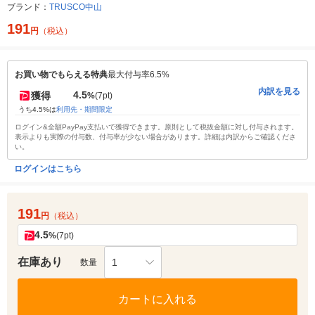
ブランド：
TRUSCO中山
191
円
（税込）
お買い物でもらえる特典
最大付与率6.5%
内訳を見る
4.5
獲得
%
(7pt)
うち4.5%は
利用先・期間限定
ログイン&全額PayPay支払いで獲得できます。原則として税抜金額に対し付与されます。
表示よりも実際の付与数、付与率が少ない場合があります。詳細は内訳からご確認くださ
い。
ログインはこちら
191
円
（税込）
4.5
%
(7pt)
在庫あり
1
数量
カートに入れる