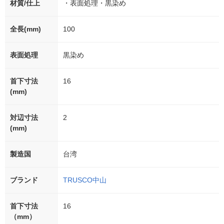
材質/仕上
・表面処理・黒染め
全長(mm)
100
表面処理
黒染め
首下寸法
16
(mm)
対辺寸法
2
(mm)
製造国
台湾
ブランド
TRUSCO中山
首下寸法
16
（mm）