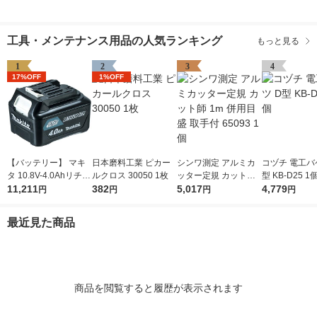
工具・メンテナンス用品の人気ランキング
もっと見る
1
2
3
4
17%OFF
1%OFF
【バッテリー】 マキ
日本磨料工業 ピカー
シンワ測定 アルミカ
コヅチ 電工バ
タ 10.8V-4.0Ahリチウ
ルクロス 30050 1枚
ッター定規 カット師
型 KB-D25 1
ムイオンバッテリ A-5
11,211
382
1m 併用目盛 取手付 6
5,017
4,779
円
円
円
円
9863 BL1040B 1個
5093 1個
最近見た商品
商品を閲覧すると履歴が表示されます