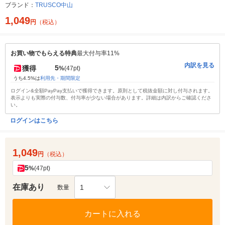
ブランド：
TRUSCO中山
1,049
円
（税込）
お買い物でもらえる特典
最大付与率11%
内訳を見る
5
獲得
%
(47pt)
うち4.5%は
利用先・期間限定
ログイン&全額PayPay支払いで獲得できます。原則として税抜金額に対し付与されます。
表示よりも実際の付与数、付与率が少ない場合があります。詳細は内訳からご確認くださ
い。
ログインはこちら
1,049
円
（税込）
5
%
(47pt)
在庫あり
1
数量
カートに入れる