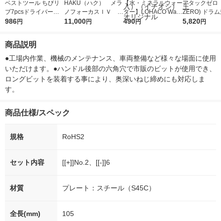
ベストツール ちびリ
HAKU（ハク） メラ
【水・ミネラルウォー
アタックゼロ（A
ブ7pcsドライバーセ
ノフォーカスＩＶ 4
ター】LOHACO Wate
ZERO) ドラ
ット CR-7DT 1セット
986
5ｇ 資生堂 おまけ
11,000
r（ロハコウォータ
490
詰め替え メガ
5,820
円
円
円
円
付き
ー）2L ラベルレス 1
ボ 2300g 1
箱（5本入）（イチオ
個入) 洗濯洗剤
商品説明
シ） オリジナル
●工場内作業、機械のメンテナンス、車両整備など様々な場面に使用
いただけます。●ハンドル後部の六角穴で市販のビットが使用でき、
ロングビットを装着する事により、奥深いねじ締めにも対応しま
す。
商品仕様/スペック
規格
RoHS2
セット内容
[[+]]No.2、[[-]]6
材質
プレート：スチール（S45C）
全長(mm)
105