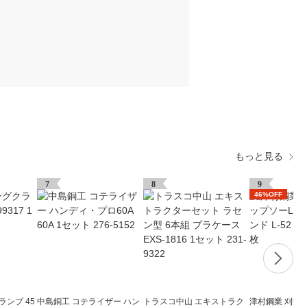
もっと見る
7
8
9
46%OFF
ランプ 45
中島銅工 コテライザー ハン
トラスコ中山 エキストラク
津村鋼業 刈払