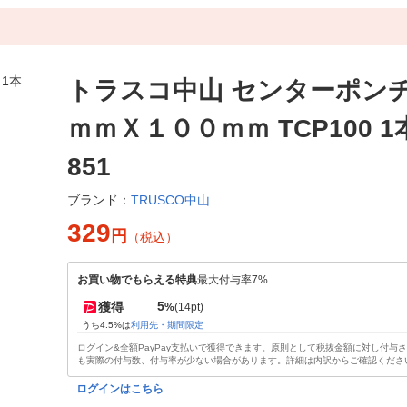
トラスコ中山 センターポン
ｍｍＸ１００ｍｍ TCP100 1本 
851
TRUSCO中山
ブランド：
329
円
（税込）
お買い物でもらえる特典
最大付与率7%
5
獲得
%
(14pt)
うち4.5%は
利用先・期間限定
ログイン&全額PayPay支払いで獲得できます。原則として税抜金額に対し付与
も実際の付与数、付与率が少ない場合があります。詳細は内訳からご確認くださ
ログインはこちら