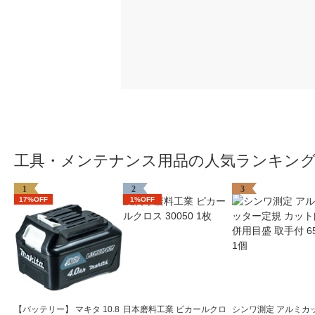
工具・メンテナンス用品の人気ランキン
1
2
3
17%OFF
1%OFF
【バッテリー】 マキタ 10.8
日本磨料工業 ピカールクロ
シンワ測定 アルミカ