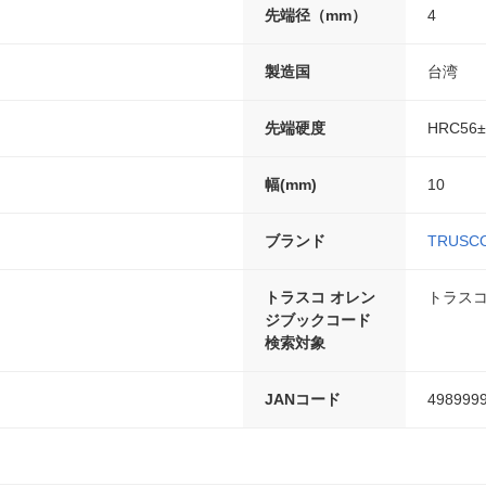
先端径（mm）
4
製造国
台湾
先端硬度
HRC56±
幅(mm)
10
ブランド
TRUS
トラスコ オレン
トラスコ
ジブックコード
検索対象
JANコード
498999