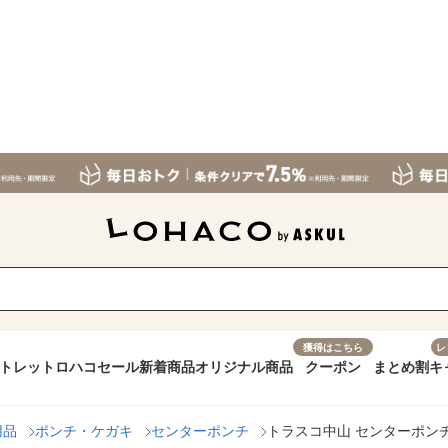
獲得はこちら
レ
トレット
ロハコセール
新着商品
オリジナル商品
クーポン
まとめ割
キ
用品
ポンチ・ケガキ
センターポンチ
トラスコ中山 センターポンチ １