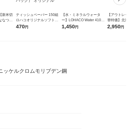
【新米切
ティッシュペーパー 150組
【水・ミネラルウォータ
【アウトレット
ななつぼ
ロハコオリジナルソフトパ
ー】LOHACO Water 410ml
替特価】北海道
袋 令和7年産
ックティッシュ フィオナ オ
1箱（20本入）ラベルレス
し 精白米 5kg
470
1,450
2,950
円
円
円
ジナル
リジナル 1セット（10個：
（イチオシ） オリジナル
米 木徳神糧 オ
5個入×2パック） オリジナ
ル
ニッケルクロムモリブデン鋼