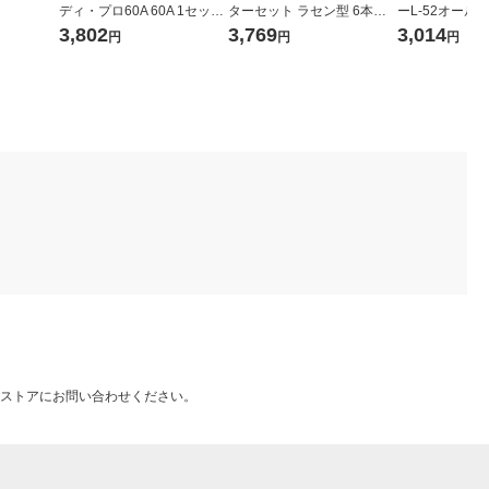
ディ・プロ60A 60A 1セット
ターセット ラセン型 6本組
ーL-52オールラ
276-5152
プラケース EXS-1816 1セッ
255×2.0×52 1
3,802
3,769
3,014
円
円
円
ト 231-9322
ストアにお問い合わせください。