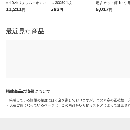
V-4.0Ahリチウムイオンバッ
ス 30050 1枚
定規 カット師 1m 併
テリ A-59863 BL1040B 1個
取手付 65093 1個
11,211
382
5,017
円
円
円
最近見た商品
掲載商品の情報について
・
掲載している情報の精度には万全を期しておりますが、その内容の正確性、
・
現在ご覧になっているページは、この商品を取り扱うストアによって運営さ