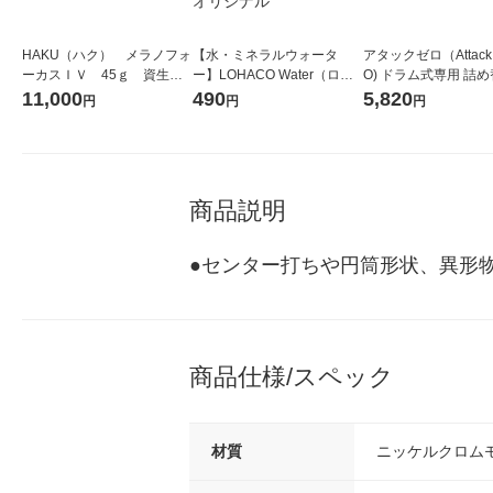
HAKU（ハク） メラノフォ
【水・ミネラルウォータ
アタックゼロ（Attack
ーカスＩＶ 45ｇ 資生
ー】LOHACO Water（ロハ
O) ドラム式専用 詰め
堂 おまけ付き
コウォーター）2L ラベルレ
ガジャンボ 2300g 1
11,000
490
5,820
円
円
円
ス 1箱（5本入）（イチオ
（2個入) 洗濯洗剤 花
シ） オリジナル
商品説明
●センター打ちや円筒形状、異形
商品仕様/スペック
材質
ニッケルクロム