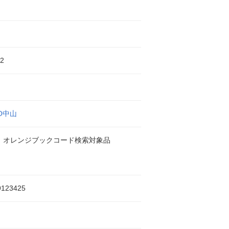
2
CO中山
 オレンジブックコード検索対象品
9123425