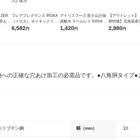
 ZER
フレアフレグランス IROKA
アイリスフーズ 富士山の強
【アウトレット】
替え メ
（イロカ） ネイキッドリリ
炭酸水 ラベルレス 500ml 1
替特価】北海道産
セット
ーの香り 柔軟剤 詰め替え 超
箱（24本入）
し 無洗米 5kg 1
6,582
1,420
2,980
円
円
円
王
特大 1200ml 1セット（5個
米 木徳神糧 オリ
入) 花王
物への正確な穴あけ加工の必需品です。●八角胴タイプ●
モリブデン鋼
幅（mm）
10