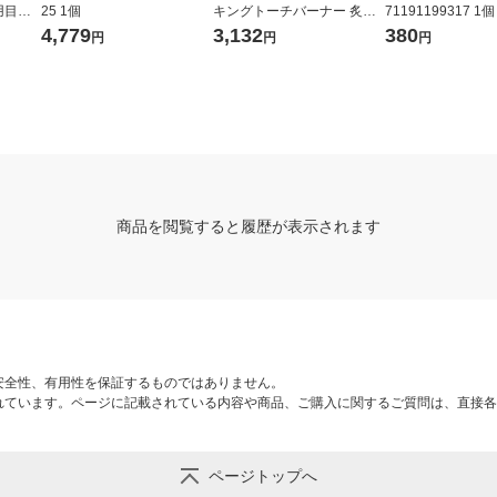
用目盛
25 1個
キングトーチバーナー 炙り
71191199317 1個
の達人II CB-TC-CKWHP 1台
4,779
3,132
380
円
円
円
商品を閲覧すると履歴が表示されます
安全性、有用性を保証するものではありません。
れています。ページに記載されている内容や商品、ご購入に関するご質問は、直接各
ページトップへ