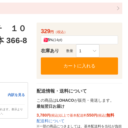
チ １０
329
円
（税込）
366-8
5
%
(14pt)
在庫あり
1
数量
カートに入れる
配送情報・送料について
内訳を見る
この商品は
LOHACO
が販売・発送します。
最短翌日お届け
されます。表示より
い。
3,780
550
無料
円
(税込)以上で基本配送料
円
(税込)
配送料について
※
一部の商品につきましては、基本配送料を当社が負担