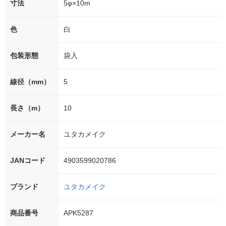
寸法
5φ×10m
色
白
包装形態
袋入
線径（mm）
5
長さ（m）
10
メーカー名
ユタカメイク
JANコード
4903599020786
ブランド
ユタカメイク
商品番号
APK5287