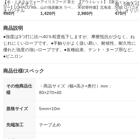
【水・ミネラルウォー
アイリスフーズ 富士
【アウトレット】【新
ティッシュペー
ター】LOHACO Wate
山の強炭酸水 ラベル
米切替特価】北海道産
50組 ロハコ
r（ロハコウォータ
490
レス 500ml 1箱（24
1,420
ななつぼし 無洗米 5k
2,980
ルソフトパッ
470
円
円
円
円
ー）2L ラベルレス 1
本入）
g 1袋 令和7年産 米 木
シュ フィオナ
箱（5本入）（イチオ
徳神糧 オリジナル
ナル 1セット
商品説明
シ） オリジナル
個：5個入×2
オリジナル
●強度は3つ打に比べ40％程度低下しますが、摩擦抵抗が少なく、ね
じれにくいロープです。●手触りがよく扱い易い、耐候性、耐久性に
優れた強度の強いロープです。●各種結束、テント・タープ用など。
●ビニロン
商品仕様/スペック
その他商品仕
・商品サイズ（幅×高さ×奥行）mm：
様
80×270×40
規格サイズ
5mm×10m
先端加工
テープ止め