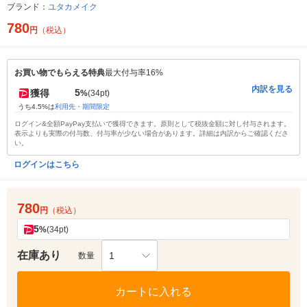
ブランド：
ユタカメイク
780
円
（税込）
お買い物でもらえる特典
最大付与率16%
内訳を見る
5
獲得
%
(34pt)
うち4.5%は
利用先・期間限定
ログイン&全額PayPay支払いで獲得できます。原則として税抜金額に対し付与されます。
表示よりも実際の付与数、付与率が少ない場合があります。詳細は内訳からご確認くださ
い。
ログインはこちら
780
円
（税込）
5
%
(34pt)
在庫あり
1
数量
カートに入れる