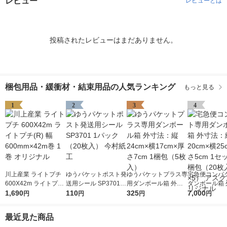
レビュー
レビューとは
投稿されたレビューはまだありません。
梱包用品・緩衝材・結束用品の人気ランキング
もっと見る
1
2
3
4
川上産業 ライトプチ
ゆうパケットポスト発
ゆうパケットプラス専
宅急便コンパ
600X42m ライトプチ
送用シール SP3701 1
用ダンボール箱 外寸
ダンボール箱 
(R) 幅600mm×42m巻
1,690
パック（20枚入） 今
110
法：縦24cm×横17cm
325
法：縦20cm×
7,000
円
円
円
円
1巻 オリジナル
村紙工
×厚さ7cm 1梱包（5枚
×厚さ5cm 1
入）
梱包（20枚入
最近見た商品
アスクル オリ