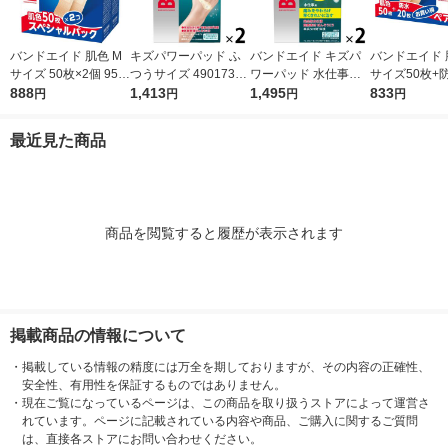
バンドエイド 肌色 M
キズパワーパッド ふ
バンドエイド キズパ
バンドエイド 
サイズ 50枚×2個 953
つうサイズ 49017300
ワーパッド 水仕事用
サイズ50枚+
844 1セット
888
21906 1セット(2箱)
1,413
10枚 120012 1セット
1,495
イズ20枚 9538
833
円
円
円
円
(2箱)（イチオシ）
ット
最近見た商品
商品を閲覧すると履歴が表示されます
掲載商品の情報について
・
掲載している情報の精度には万全を期しておりますが、その内容の正確性、
安全性、有用性を保証するものではありません。
・
現在ご覧になっているページは、この商品を取り扱うストアによって運営さ
れています。ページに記載されている内容や商品、ご購入に関するご質問
は、直接各ストアにお問い合わせください。