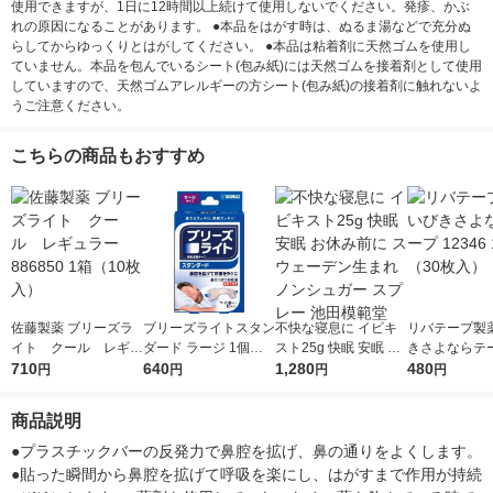
使用できますが、1日に12時間以上続けて使用しないでください。発疹、かぶ
れの原因になることがあります。 ●本品をはがす時は、ぬるま湯などで充分ぬ
らしてからゆっくりとはがしてください。 ●本品は粘着剤に天然ゴムを使用し
ていません。本品を包んでいるシート(包み紙)には天然ゴムを接着剤として使用
していますので、天然ゴムアレルギーの方シート(包み紙)の接着剤に触れないよ
うご注意ください。
こちらの商品もおすすめ
佐藤製薬 ブリーズラ
ブリーズライトスタン
不快な寝息に イビキ
リバテープ製薬
イト クール レギュ
ダード ラージ 1個（1
スト25g 快眠 安眠 お
きさよならテー
ラー 886850 1箱（1
710
0枚入） 佐藤製薬（鼻
640
休み前に スウェーデ
1,280
46 1袋（30
480
円
円
円
円
0枚入）
孔拡張テープ・いび
ン生まれ ノンシュガ
き・鼻づまり）
ー スプレー 池田模範
商品説明
堂
●プラスチックバーの反発力で鼻腔を拡げ、鼻の通りをよくします。
●貼った瞬間から鼻腔を拡げて呼吸を楽にし、はがすまで作用が持続