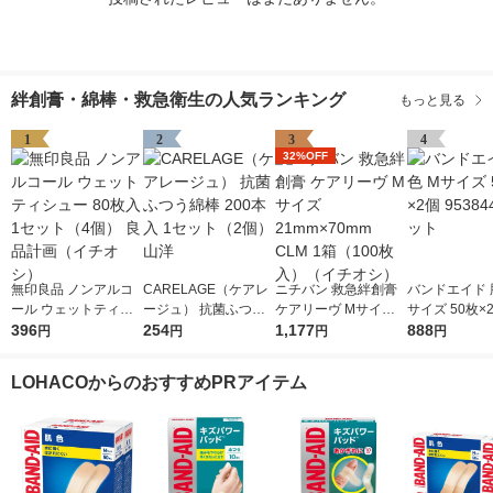
絆創膏・綿棒・救急衛生の人気ランキング
もっと見る
1
2
3
4
32%OFF
無印良品 ノンアルコ
CARELAGE（ケアレ
ニチバン 救急絆創膏
バンドエイド 
ール ウェットティシ
ージュ） 抗菌ふつう
ケアリーヴ Mサイズ 2
サイズ 50枚×2
ュー 80枚入 1セット
396
綿棒 200本入 1セット
254
1mm×70mm CLM 1箱
1,177
844 1セット
888
円
円
円
円
（4個） 良品計画（イ
（2個） 山洋
（100枚入）（イチオ
チオシ）
シ）
LOHACOからのおすすめPRアイテム