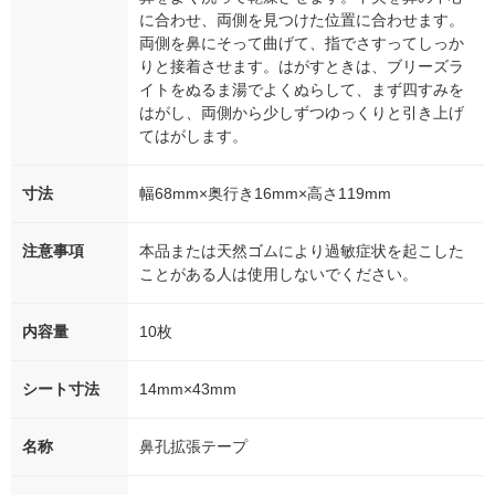
に合わせ、両側を見つけた位置に合わせます。
両側を鼻にそって曲げて、指でさすってしっか
りと接着させます。はがすときは、ブリーズラ
イトをぬるま湯でよくぬらして、まず四すみを
はがし、両側から少しずつゆっくりと引き上げ
てはがします。
寸法
幅68mm×奥行き16mm×高さ119mm
注意事項
本品または天然ゴムにより過敏症状を起こした
ことがある人は使用しないでください。
内容量
10枚
シート寸法
14mm×43mm
名称
鼻孔拡張テープ