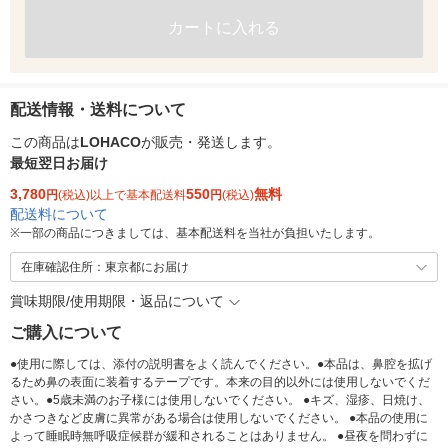
カートに入れる
配送情報・送料について
この商品は
LOHACO
が販売・発送します。
最短翌日お届け
3,780
550
無料
円
(税込)以上で基本配送料
円
(税込)
配送料について
※
一部の商品につきましては、基本配送料を当社が負担いたします。
在庫確認住所：東京都にお届け
賞味期限/使用期限・返品について
ご購入について
●使用に際しては、添付の説明書をよく読んでください。●本品は、鼻腔を拡げ
るため鼻の表面に装着するテープです。本来の目的以外には使用しないでくだ
さい。●5歳未満のお子様には使用しないでください。 ●キズ、湿疹、日焼け、
かさつきなど皮膚に異常がある場合は使用しないでください。 ●本品の使用に
よって睡眠時無呼吸症候群が緩和されることはありません。 ●昼夜を問わずに