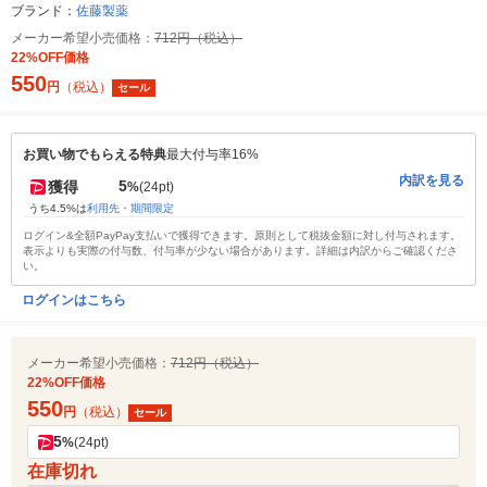
ブランド：
佐藤製薬
メーカー希望小売価格：
712円（税込）
22%OFF価格
550
円
（税込）
セール
お買い物でもらえる特典
最大付与率16%
内訳を見る
5
獲得
%
(24pt)
うち4.5%は
利用先・期間限定
ログイン&全額PayPay支払いで獲得できます。原則として税抜金額に対し付与されます。
表示よりも実際の付与数、付与率が少ない場合があります。詳細は内訳からご確認くださ
い。
ログインはこちら
メーカー希望小売価格：
712円（税込）
22%OFF価格
550
円
（税込）
セール
5
%
(24pt)
在庫切れ