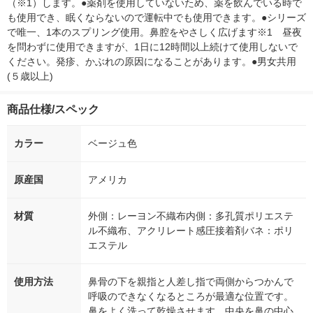
（※1）します。●薬剤を使用していないため、薬を飲んでいる時で
も使用でき、眠くならないので運転中でも使用できます。●シリーズ
で唯一、1本のスプリング使用。鼻腔をやさしく広げます※1　昼夜
を問わずに使用できますが、1日に12時間以上続けて使用しないで
ください。発疹、かぶれの原因になることがあります。●男女共用
(５歳以上)
商品仕様/スペック
カラー
ベージュ色
原産国
アメリカ
材質
外側：レーヨン不織布内側：多孔質ポリエステ
ル不織布、アクリレート感圧接着剤バネ：ポリ
エステル
使用方法
鼻骨の下を親指と人差し指で両側からつかんで
呼吸のできなくなるところが最適な位置です。
鼻をよく洗って乾燥させます。中央を鼻の中心